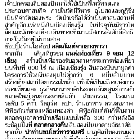
เจ้าปกครองสิบสองปันนาได้ใช้เป็นที่ไหว้พระและ
ประกอบศาสนกิจ ภายในวัดมีวิหาร อุโบสถและกุฏิซึ่ง
เป็นที่จำวัดของพระ วัดป่าเจถือได้ว่าเป็นศาสนสถานที่
สำคัญอีกแห่งหนึ่งในเมืองเชียงรุ้ง ในปัจจุบันมีชาวไท
ลื้อและนักท่องเที่ยวเดินทางเข้ามานมัสการสิ่งศักดิ์สิทธิ
ภายในวัดอยู่ไม่ขาดสาย
ช้อปปิ้งร้านโอท้อป
ผลิตภัณฑ์จากยางพารา
จากนั้น เดินเที่ยวชม
แหล่งท่องเที่ยว 9 จอม 12
เชียง
สร้างขึ้นเพื่อรองรับอุตสาหกรรมการท่องเที่ยว
บนพื้นที่ 600 ไร่ ณ เมืองเชียงรุ่ง สิบสองปันนามูลค่า
โครงการใช้วงเงินลงทุนไม่ต่ำกว่า 6 หมื่นล้านบาท
สร้างด้วยสถาปัตยกรรมไทลื้อ เพื่อให้เป็นเมืองแห่งการ
ท่องเที่ยวและ ธุรกิจนานาชาติประกอบด้วยศูนย์การค้า
ขนาดใหญ่,ศูนย์กระจายสินค้า หัตถกรรม, โรงแรม
ระดับ 5 ดาว, รีสอร์ท, สปา, ร้านอาหาร สวนสุขภาพ
พิพิธภัณฑ์สามเหลี่ยมทองคำ พิพิธภัณฑ์คัมภีร์ใบลาน
ตลอดจนอาคารบ้านเรือนแบบไทลื้อ 300 กว่าหลังอิส
ระช้อบปิ้งที่
ตลาดกลางคืน
สิบสองปันนาตามอัธยาศัย
จากนั้น
นำท่านชมโชว์พาราณศรี
นาฏศิลป์ของชนเผ่า