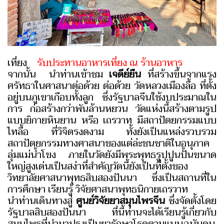
เที่ยง
รับประทานอาหารเที่ยง ณ ร้านอาหาร
จากนั้น นำท่านเข้าชม
เจดีย์ยืน
ที่สร้างขึ้นจากแรง
ศรัทธาในศาสนาต่อด้วย ต่อด้วย วัดหลวงเมืองลื้อ ที่ตั้ง
อยู่บนภูเขาเกือบทั้งลูก ซึ่งรัฐบาลจีนใช้งบประมาณใน
การ ก่อสร้างกว่าพันล้านหยวน วัดแห่งนี้สร้างตามรูป
แบบยิกายหินยาน หรือ เถรวาท มีสถาปัตยกรรมแบบ
ไทลื้อ ที่วิจิตรงดงาม ทั้งยังเป็นแหล่งรวบรวม
สถาปัตยกรรมทางศาสนาของแต่ล่ะชนชาติในอนุภาค
ลุ่มแม่น้ำโขง ภายในวัดยังมีพระพุทธรูปปูนปั้นขนาด
ใหญ่สูงเด่นเป็นสง่าที่สำคัญวัดนี้ยังเป็นที่ตั้งของ
วิทยาลัยศาสนาพุทธสิบสองปันนา ซึ่งเป็นสถานที่ใน
การศึกษา เรียนรู้ วิจัยศาสนาพุทธนิกายเถรวาท
นำท่านเดินทางสู่
ศูนย์วิจัยยาสมุนไพรจีน
ซึ่งจัดตั้งโดย
รัฐบาลสิบสองปันนา ที่นี้ท่านจะได้เรียนรู้เกี่ยวกับ
สมุนไพรที่นำมาปรุงเป็นยารักษาโรคตามแบบฉบับคน