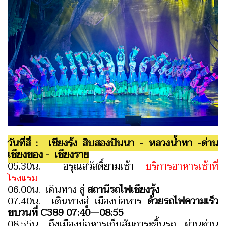
วันที่สี่ : เชียงรุ้ง สิบสองปันนา - หลวงน้ำทา -ด่าน
เชียงของ - เชียงราย
05.30น. อรุณสวัสดิ์ยามเช้า
บริการอาหารเช้าที่
โรงแรม
06.00น. เดินทาง สู่
สถานีรถไฟเชียงรุ้ง
07.40น. เดินทางสู่ เมืองบ่อหาร
ด้วยรถไฟความเร็ว
ขบวนที่ C389 07:40—08:55
08.55น. ถึงเมืองบ่อหารเก็บสัมภาระขึ้นรถ ผ่านด่าน