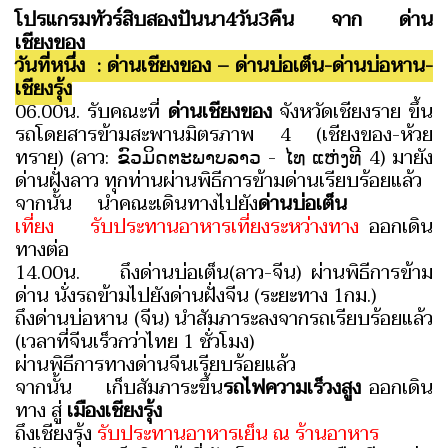
โปรแกรมทัวร์สิบสองปันนา4วัน3คืน จาก ด่าน
เชียงของ
วันที่หนึ่ง : ด่านเชียงของ – ด่านบ่อเต็น-ด่านบ่อหาน-
เชียงรุ้ง
06.00น. รับคณะที่
ด่านเชียงของ
จังหวัดเชียงราย ขึ้น
รถโดยสารข้ามสะพานมิตรภาพ 4 (เชียงของ-ห้วย
ทราย) (ลาว: ຂົວມິດຕະພາບລາວ - ໄທ ແຫ່ງທີ 4) มายัง
ด่านฝั่งลาว ทุกท่านผ่านพิธีการข้ามด่านเรียบร้อยแล้ว
จากนั้น นำคณะเดินทางไปยัง
ด่านบ่อเต็น
เที่ยง รับประทานอาหารเที่ยงระหว่างทาง
ออกเดิน
ทางต่อ
14.00น. ถึงด่านบ่อเต็น(ลาว-จีน) ผ่านพิธีการข้าม
ด่าน นั่งรถข้ามไปยังด่านฝั่งจีน (ระยะทาง 1กม.)
ถึงด่านบ่อหาน (จีน) นำสัมภาระลงจากรถเรียบร้อยแล้ว
(เวลาที่จีนเร็วกว่าไทย 1 ชั่วโมง)
ผ่านพิธีการทางด่านจีนเรียบร้อยแล้ว
จากนั้น เก็บสัมภาระขึ้น
รถไฟความเร็วงสูง
ออกเดิน
ทาง สู่
เมืองเชียงรุ้ง
ถึงเชียงรุ้ง
รับประทานอาหารเย็น ณ ร้านอาหาร