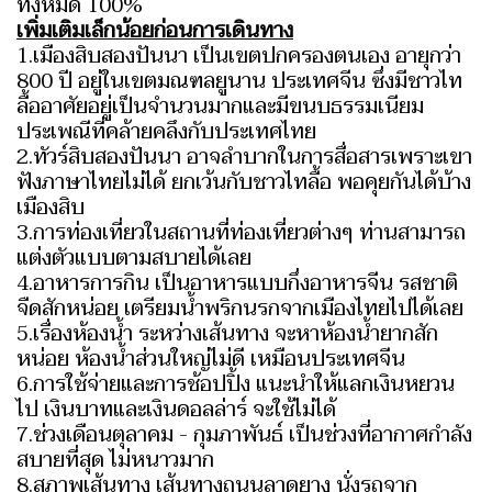
ทั้งหมด 100%
เพิ่มเติมเล็กน้อยก่อนการเดินทาง
1.เมืองสิบสองปันนา เป็นเขตปกครองตนเอง อายุกว่า
800 ปี อยู่ในเขตมณฑลยูนาน ประเทศจีน ซึ่งมีชาวไท
ลื้ออาศัยอยู่เป็นจำนวนมากและมีขนบธรรมเนียม
ประเพณีที่คล้ายคลึงกับประเทศไทย
2.ทัวร์สิบสองปันนา อาจลำบากในการสื่อสารเพราะเขา
ฟังภาษาไทยไม่ได้ ยกเว้นกับชาวไทลื้อ พอคุยกันได้บ้าง
เมืองสิบ
3.การท่องเที่ยวในสถานที่ท่องเที่ยวต่างๆ ท่านสามารถ
แต่งตัวแบบตามสบายได้เลย
4.อาหารการกิน เป็นอาหารแบบกึ่งอาหารจีน รสชาติ
จืดสักหน่อย เตรียมน้ำพริกนรกจากเมืองไทยไปได้เลย
5.เรื่องห้องน้ำ ระหว่างเส้นทาง จะหาห้องน้ำยากสัก
หน่อย ห้องน้ำส่วนใหญ่ไม่ดี เหมือนประเทศจีน
6.การใช้จ่ายและการช้อปปิ้ง แนะนำให้แลกเงินหยวน
ไป เงินบาทและเงินดอลล่าร์ จะใช้ไม่ได้
7.ช่วงเดือนตุลาคม - กุมภาพันธ์ เป็นช่วงที่อากาศกำลัง
สบายที่สุด ไม่หนาวมาก
8.สภาพเส้นทาง เส้นทางถนนลาดยาง นั่งรถจาก