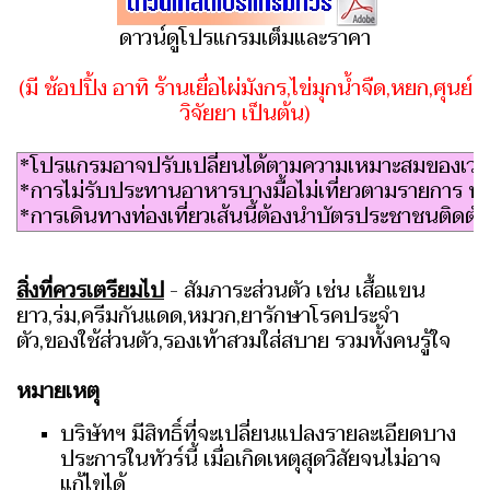
ดาวน์ดูโปรแกรมเต็มและราคา
(มี ช้อปปิ้ง อาทิ ร้านเยื่อไผ่มังกร,ไข่มุกน้ำจืด,หยก,ศุนย์
วิจัยยา เป็นต้น)
*โปรแกรมอาจปรับเปลี่ยนได้ตามความเหมาะสมของเวลา
*การไม่รับประทานอาหารบางมื้อไม่เที่ยวตามรายการ หรือ
*การเดินทางท่องเที่ยวเส้นนี้ต้องนำบัตรประชาชนติดตั
สิ่
งที่ควรเตรียมไป
- สัมภาระส่วนตัว เช่น เสื้อแขน
ยาว,ร่ม,ครีมกันแดด,หมวก,ยารักษาโรคประจำ
ตัว,ของใช้ส่วนตัว,รองเท้าสวมใส่สบาย รวมทั้งคนรู้ใจ
หมายเหตุ
บริษัทฯ มีสิทธิ์ที่จะเปลี่ยนแปลงรายละเอียดบาง
ประการในทัวร์นี้ เมื่อเกิดเหตุสุดวิสัยจนไม่อาจ
แก้ไขได้