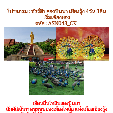
โปรแกรม : ทัวร์สิบสองปันนา เชียงรุ้ง 4วัน 3คืน
เริ่มเชียงของ
รหัส : ASN043_CK
เยือนถิ่นไทสิบสองปันนา
สัมผัสเส้นทางชุมชนของเมืองไทลื้อ แห่งเมืองเชียงรุ้ง