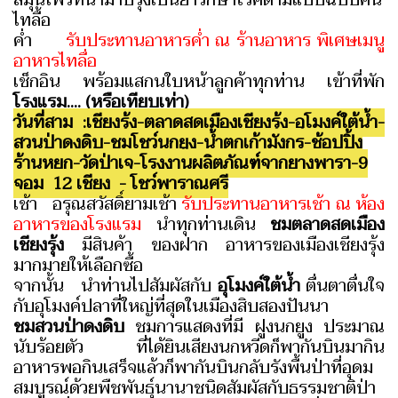
ไทลื้อ
ค่ำ
รับประทานอาหารค่ำ ณ ร้านอาหาร พิเศษเมนู
อาหารไทลื่อ
เช็กอิน พร้อมแสกนใบหน้าลูกค้าทุกท่าน เข้าที่พัก
โรงแรม.... (หรือเทียบเท่า)
วันที่สาม :เชียงรุ้ง-ตลาดสดเมืองเชียงรุ้ง-อุโมงค์ใต้น้ำ-
สวนป่าดงดิบ-ชมโชว์นกยูง-น้ำตกเก้ามังกร-ช้อปปิ้ง
ร้านหยก-วัดป่าเจ-โรงงานผลิตภัณฑ์จากยางพารา-9
จอม 12 เชียง - โชว์พาราณศรี
เช้า อรุณสวัสดิ์ยามเช้า
รับประทานอาหารเช้า ณ ห้อง
อาหารของโรงแรม
นำทุกท่านเดิน
ชมตลาดสดเมือง
เชียงรุ้ง
มีสินค้า ของฝาก อาหารของเมืองเชียงรุ้ง
มากมายให้เลือกซื้อ
จากนั้น นำท่านไปสัมผัสกับ
อุโมงค์ใต้น้ำ
ตื่นตาตื่นใจ
กับอุโมงค์ปลาที่ใหญ่ที่สุดในเมืองสิบสองปันนา
ชมสวนป่าดงดิบ
ชมการแสดงที่มี ฝูงนกยูง ประมาณ
นับร้อยตัว ที่ได้ยินเสียงนกหวีดก็พากันบินมากิน
อาหารพอกินเสร็จแล้วก็พากันบินกลับรังพื้นป่าที่อุดม
สมบูรณ์ด้วยพืชพันธุ์นานาชนิดสัมผัสกับธรรมชาติป่า