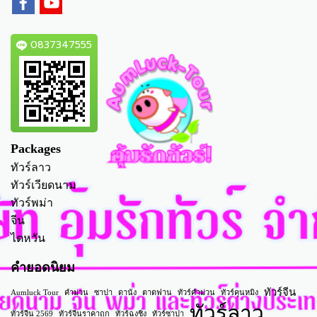
0837347555
Packages
ทัวร์ลาว
ทัวร์เวียดนาม
ทัวร์พม่า
จีน
ไตหวัน
คำยอดนิยม
ทัวร์จีน
Aumluck Tour
คำม่วน
ซาปา
ดานัง
ตาดฟาน
ทัวร์คำม่วน
ทัวร์คุนหมิง
ทัวร์ลาว
ทัวร์จีน 2569
ทัวร์จีนราคาถูก
ทัวร์ฉงชิ่ง
ทัวร์ซาปา