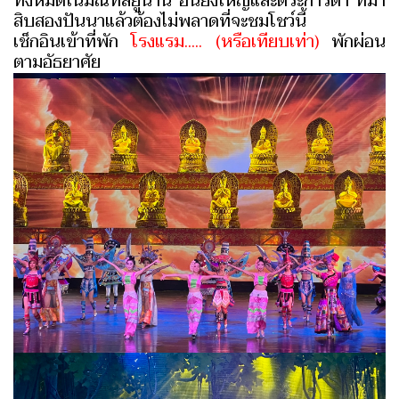
ทั้งหมดในมณทลยูนาน อันยิ่งใหญ่และตระการตา ที่มา
สิบสองปันนาแล้วต้องไม่พลาดที่จะชมโชว์นี้
เช็กอินเข้าที่พัก
โรงแรม..... (หรือเทียบเท่า)
พักผ่อน
ตามอัธยาศัย