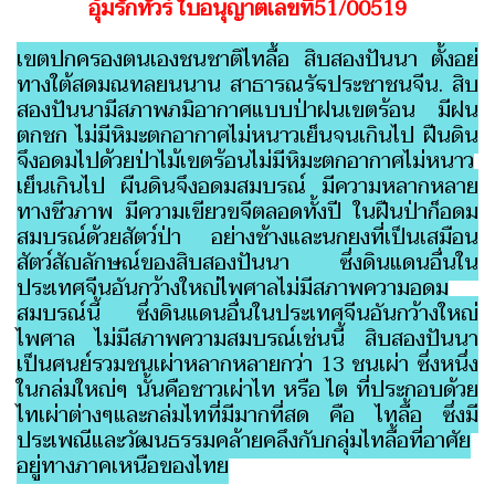
อุ้มรักทัวร์ ใบอนุญาตเลขที่51/00519
เขตปกครองตนเองชนชาติไทลื้อ สิบสองปันนา ตั้งอยู่
ทางใต้สุดมณทลยูนนาน สาธารณรัฐประชาชนจีน. สิบ
สองปันนามีสภาพภูมิอากาศแบบป่าฝนเขตร้อน มีฝน
ตกชุก ไม่มีหิมะตกอากาศไม่หนาวเย็นจนเกินไป ฝืนดิน
จึงอุดมไปด้วยป่าไม้เขตร้อนไม่มีหิมะตกอากาศไม่หนาว
เย็นเกินไป ผืนดินจึงอุดมสมบูรณ์ มีความหลากหลาย
ทางชีวภาพ มีความเขียวขจีตลอดทั้งปี ในฝืนป่าก็อุดม
สมบูรณ์ด้วยสัตว์ป่า อย่างช้างและนกยูงที่เป็นเสมือน
สัตว์สัญลักษณ์ของสิบสองปันนา ซึ่งดินแดนอื่นใน
ประเทศจีนอันกว้างใหญ่ไพศาลไม่มีสภาพความอุดม
สมบูรณ์นี้ ซึ่งดินแดนอื่นในประเทศจีนอันกว้างใหญ่
ไพศาล ไม่มีสภาพความสมบูรณ์เช่นนี้ สิบสองปันนา
เป็นศูนย์รวมชนเผ่าหลากหลายกว่า 13 ชนเผ่า ซึ่งหนึ่ง
ในกลุ่มใหญ่ๆ นั้นคือชาวเผ่าไท หรือ ไต ที่ประกอบด้วย
ไทเผ่าต่างๆและกลุ่มไทที่มีมากที่สุด คือ ไทลื้อ ซึ่งมี
ประเพณีและวัฒนธรรมคล้ายคลึงกับกลุ่มไทลื้อที่อาศัย
อยู่ทางภาคเหนือของไทย