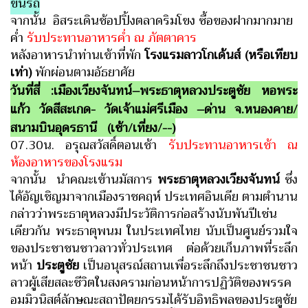
ขึ้นรถ
จากนั้น อิสระเดินช้อปปิ้งตลาดริมโขง ซื้อของฝากมากมาย
ค่ำ
รับประทานอาหารค่ำ ณ ภัตตาคาร
หลังอาหารนำท่านเข้าที่พัก
โรงแรมลาวโกเด้นส์ (หรือเทียบ
เท่า)
พักผ่อนตามอัธยาศัย
วันที่สี่ :เมืองเวียงจันทน์–พระธาตุหลวงประตูชัย หอพระ
แก้ว วัดสีสะเกด- วัดเจ้าแม่ศรีเมือง –ด่าน
จ.หนองคาย/
สนามบินอุดรธานี (เช้า/เที่ยง/--)
07.30น. อรุณสวัสดิ์ตอนเช้า
รับประทานอาหารเช้า ณ
ห้องอาหารของโรงแรม
จากนั้น นำคณะเข้านมัสการ
พระธาตุหลวงเวียงจันทน์
ซึ่ง
ได้อัญเชิญมาจากเมืองราชคฤห์ ประเทศอินเดีย ตามตำนาน
กล่าวว่าพระธาตุหลวงมีประวัติการก่อสร้างนับพันปีเช่น
เดียวกัน พระธาตุพนม ในประเทศไทย นับเป็นศูนย์รวมใจ
ของประชาชนชาวลาวทั่วประเทศ
ต่อด้วยเก็บภาพที่ระลึก
หน้า
ประตูชัย
เป็นอนุสรณ์สถานเพื่อระลึกถึงประชาชนชาว
ลาวผู้เสียสละชีวิตในสงครามก่อนหน้าการปฏิวัติของพรรค
อมมิวนิสต์ลักษณะสถาปัตยกรรมได้รับอิทธิพลของประตูชัย