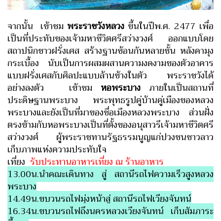
จากนั้น เข้าชม
พระราชวังหลวง
ขึ้นในปีพ.ศ. 2477 เพื่อ
เป็นที่ประทับของเจ้ามหาชีวิตศรีสว่างวงศ์ ออกแบบโดย
สถาปนิกชาวฝรั่งเศส สร้างฐานซ้อนกันหลายชั้น หลังคามุง
กระเบื้อง นับเป็นการผสมผสานความงดงามของตัวอาคาร
แบบฝรั่งเศสกับศิลปะแบบล้านช้างในตัว พระราชวังได้
อย่างลงตัว เข้าชม
หอพระบาง
ภายในเป็นสถานที่
ประดิษฐานพระบาง พระพุทธรูปคู่บ้านคู่เมืองของหลวง
พระบางและยังเป็นที่มาของชื่อเมืองหลวงพระบาง ส่วนฝั่ง
ตรงข้ามกับหอพระบางเป็นที่ตั้งของอนุสาวรีเจ้ามหาชีวิตศรี
สว่างวงศ์ ผู้พระราชทานรัฐธรรมนูญแก่ปวงชนชาวลาว
เก็บภาพแห่งความประทับใจ
เที่ยง
รับประทานอาหารเที่ยง ณ ร้านอาหาร
13.00น.นำคณะเดินทาง สู่ สถานีรถไฟความเร็วสูงหลวง
พระบาง
14.49น.ขบวนรถไฟมุ่งหน้าสู่ สถานีรถไฟเวียงจันทน์
16.34น.ขบวนรถไฟถึงนครหลวงเวียงจันทน์ เก็บสัมภาระ