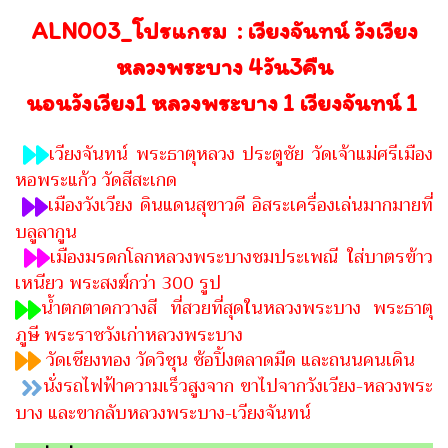
ALN003_โปรแกรม : เวียงจันทน์ วังเวียง
หลวงพระบาง 4วัน3คืน
นอนวังเวียง1 หลวงพระบาง 1 เวียงจันทน์ 1
เวียงจันทน์ พระธาตุหลวง ประตูชัย วัดเจ้าแม่ศรีเมือง
หอพระแก้ว วัดสีสะเกด
เมืองวังเวียง ดินแดนสุขาวดี อิสระเครื่องเล่นมากมายที่
บลูลากูน
เมืองมรดกโลกหลวงพระบางชมประเพณี ใส่บาตรข้าว
เหนียว พระสงฆ์กว่า 300 รูป
น้ำตกตาดกวางสี ที่สวยที่สุดในหลวงพระบาง พระธาตุ
ภูษี พระราชวังเก่าหลวงพระบาง
วัดเชียงทอง วัดวิชุน ช้อปิ้งตลาดมืด และถนนคนเดิน
นั่งรถไฟฟ้าความเร็วสูงจาก ขาไปจากวังเวียง-หลวงพระ
บาง
และขากลับหลวงพระบาง-เวียงจันทน์