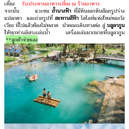
เที่ยง
รับประทานอาหารเที่ยง ณ ร้านอาหาร
จากนั้น แวะชม
ถ้ำนางฟ้า
ที่มีหินงอกหินย้อยรูปร่าง
แปลกตา และถ่ายรูปที่
สะพานสีฟ้า
ไฮไลท์แห่งใหม่ของวัง
เวียง ที่ไปแล้วต้องไม่พลาด
นำคณะเดินทางต่อ สู่
บลูลากูน
ให้ทุกท่านอิสระเล่นน้ำ เครื่องเล่นมากมายที่บลูลากูน
**ลูกค้าจ่ายเอง