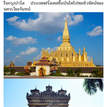
ในกรุงปารีส ประเทศฝรั่งเศสขึ้นบันไดไปชมทิวทัศน์ของ
นครเวียงจันทน์