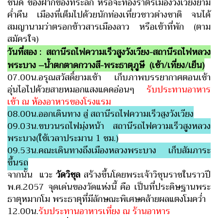
ชนิด ของฝากของที่ระลึก หรือจะท่องราตรีเมืองวังเวียงยาม
ค่ำคืน เมืองที่เต็มไปด้วยนักท่องเที่ยวชาวต่างชาติ จนได้
สมญานามว่าตรอกข้าวสารเมืองลาว หรือเข้าที่พัก (ตาม
สมัครใจ)
วันที่สอง : สถานีรถไฟความเร็วสูงวังเวียง-สถานีรถไฟหลวง
พระบาง –น้ำตกตาดกวางสี-พระธาตุภูษี (เช้า/เที่ยง/เย็น)
07.00น.อรุณสวัสดิ์ยามเช้า เก็บภาพบรรยากาศตอนเช้า
อุ่นไอไปด้วยสายหมอกแสงแดดอ่อนๆ
รับประทานอาหาร
เช้า ณ ห้องอาหารของโรงแรม
08.00น.ออกเดินทาง สู่ สถานีรถไฟความเร็วสูงวังเวียง
09.03น.ขบวนรถไฟมุ่งหน้า สถานีรถไฟความเร็วสูงหลวง
พระบาง
(ใช้เวลาประมาน 1 ชม.)
09.53น.คณะเดินทางถึงเมืองหลวงพระบาง เก็บสัมภาระ
ขึ้นรถ
จากนั้น แวะ
วัดวิชุล
สร้างขึ้นโดยพระเจ้าวิชุนราชในราวปี
พ.ศ.2057 จุดเด่นของวัดแห่งนี้ คือ เป็นที่ประดิษฐานพระ
ธาตุหมากโม พระธาตุที่มีลักษณะพิเศษคล้ายผลแตงโมคว่ำ
12.00น.
รับประทานอาหารเที่ยง ณ ร้านอาหาร