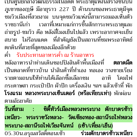
เป็นศูนย์กลางวัฒนธรรมในอดีต พระธาตุแห่งนี้สร้างขึ้นบน
ภูเขาของฤๅษี มีอายุราว 227 ปี ด้านบนของพระธาตุมีจุด
ชมวิวเมืองที่สวยงาม บนจุดชมวิวแห่งนี้สามารถมองเห็นตัว
ราชธานีเก่า เวลาที่เหมาะแก่การขึ้นสักการะพระธาตุและ
ถ่ายรูป-ชมวิว คือ หลังสี่โมงเย็นไปแล้ว เพราะอากาศจะเย็น
สบาย ไม่ร้อนแดด ที่สำคัญยังเป็นสถานที่ชมพระอาทิตย์
ตกดินที่สวยที่สุดของเมืองอีกด้วย
ค่ำ
รับประทานอาหารค่ำ ณ ร้านอาหาร
หลังอาหารนำท่านเดินชอปปิงสินค้าพื้นเมืองที่
ตลาดมืด
เป็นตลาดที่ชาวบ้าน นำสินค้าที่ทำเอง ทอเอง วางขายเรียง
รายตามถนนให้ท่านได้เลือกซื้อเลือกชม อาทิ โคมไฟ
กระดาษสา กระเป๋าปัก ผ้าปัก เครื่องเงิน ฯลฯ แล้วเข้าที่ พัก
โรงแรม หลวงพระบางเซ็นเตอร์ (หรือเทียบเท่า)
พักผ่อน
ตามอัธยาศัย
วันที่สาม : ซิตี้ทัวร์เมืองหลวงพระบาง ตักบาตรข้าว
เหนียว- พระราชวังหลวง- วัดเชียงทอง-สถานีรถไฟหลวง
พระบาง-สถานีรถไฟเวียงจันทน์ (เช้า/เที่ยง/เย็น)
05.30น.อรุณสวัสดิ์ตอนเช้า
ร่วมตักบาตรข้าวเหนียว