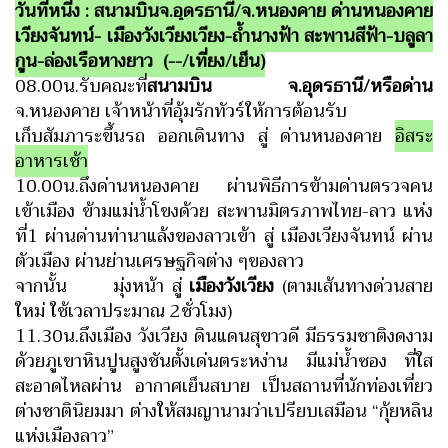
วันที่หนี่ง : สนามบินจ.อุดรธานี/จ.หนองคาย ด่านหนองคาย
เวียงจันทน์- เมืองวังเวียงเวียง-
ถ้ำนางฟ้า สะพานสีฟ้า-บลูลา
กูน-ล่องเรือหางยาว (--/เที่ยง/เย็น)
08.00น.รับคณะที่
สนามบิน จ.อุดรธานี/หรือด่าน
จ.หนองคาย เจ้าหน้าที่อุ้มรักทัวร์ให้การต้อนรับ
เก็บสัมภาระขึ้นรถ ออกเดินทาง สู่ ด่านหนองคาย
อิสระ
อาหารเช้า
10.00น.ถึงด่านหนองคาย ผ่านพิธีการข้ามด่านตรวจคน
เข้าเมือง ข้ามแม่น้ำโขงด้วย สะพานมิตรภาพไทย-ลาว แห่ง
ที่1 ผ่านด่านท่านาแล้งของลาวเข้า สู่ เมืองเวียงจันทน์ ผ่าน
ตัวเมือง ผ่านย่านเศรษฐกิจต่าง ๆของลาว
จากนั้น มุ่งหน้า สู่
เมืองวังเวียง
(ตามเส้นทางด่วนสาย
ใหม่ ใช้เวลาประมาณ 2ชั่วโมง)
11.30น.ถึงเมือง วังเวียง ดินแดนสุขาวดี มีธรรมชาติงดงาม
ด้วยภูเขาหินปูนสูงชันตั้งเด่นตระหง่าน มีแม่น้ำซอง ที่ใส
สะอาดไหลผ่าน อากาศเย็นสบาย เป็นสถานที่นักท่องเที่ยว
ต่างชาตินิยมมา ต่างให้สมญานามว่าเปรียบเสมือน “กุ้ยหลิน
แห่งเมืองลาว”