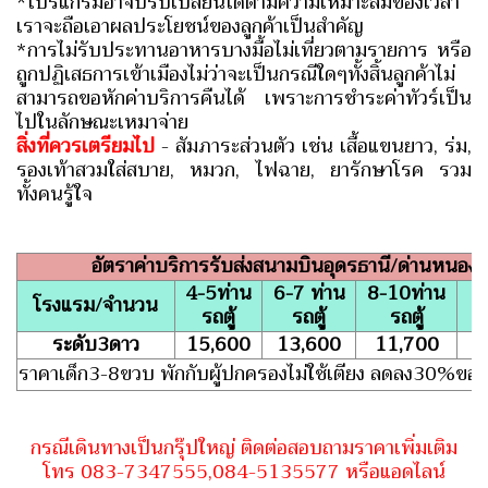
*โปรแกรมอาจปรับเปลี่ยนได้ตามความเหมาะสมของเวลา
เราจะถือเอาผลประโยชน์ของลูกค้าเป็นสำคัญ
*การไม่รับประทานอาหารบางมื้อไม่เที่ยวตามรายการ หรือ
ถูกปฏิเสธการเข้าเมืองไม่ว่าจะเป็นกรณีใดๆทั้งสิ้นลูกค้าไม่
สามารถขอหักค่าบริการคืนได้ เพราะการชำระค่าทัวร์เป็น
ไปในลักษณะเหมาจ่าย
สิ่งที่ควรเตรียมไป
- สัมภาระส่วนตัว เช่น เสื้อแขนยาว, ร่ม,
รองเท้าสวมใส่สบาย, หมวก, ไฟฉาย, ยารักษาโรค รวม
ทั้งคนรู้ใจ
อัตราค่าบริการรับส่งสนามบินอุดรธานี/ด่านหนอง
4-5ท่าน
6-7 ท่าน
8-10ท่าน
โรงแรม/จำนวน
พั
รถตู้
รถตู้
รถตู้
ระดับ3ดาว
15,600
13,600
11,700
ราคาเด็ก3-8ขวบ พักกับผู้ปกครองไม่ใช้เตียง ลดลง30%ของ
กรณีเดินทางเป็นกรุ๊ปใหญ่ ติดต่อสอบถามราคาเพิ่มเติม
โทร 083-7347555,084-5135577 หรือแอดไลน์