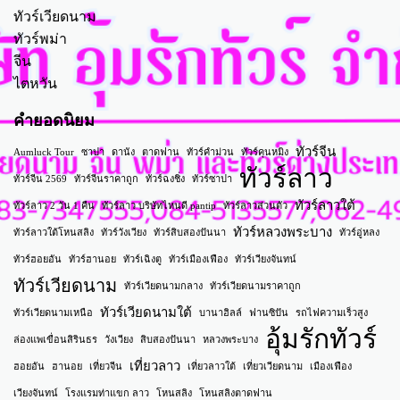
ทัวร์เวียดนาม
ทัวร์พม่า
จีน
ไตหวัน
คำยอดนิยม
ทัวร์จีน
Aumluck Tour
ซาปา
ดานัง
ตาดฟาน
ทัวร์คำม่วน
ทัวร์คุนหมิง
ทัวร์ลาว
ทัวร์จีน 2569
ทัวร์จีนราคาถูก
ทัวร์ฉงชิ่ง
ทัวร์ซาปา
ทัวร์ลาวใต้
ทัวร์ลาว 2 วัน 1 คืน
ทัวร์ลาว บริษัทไหนดี pantip
ทัวร์ลาวส่วนตัว
ทัวร์หลวงพระบาง
ทัวร์ลาวใต้โหนสลิง
ทัวร์วังเวียง
ทัวร์สิบสองปันนา
ทัวร์อู่หลง
ทัวร์ฮอยอัน
ทัวร์ฮานอย
ทัวร์เฉิงตู
ทัวร์เมืองเฟือง
ทัวร์เวียงจันทน์
ทัวร์เวียดนาม
ทัวร์เวียดนามกลาง
ทัวร์เวียดนามราคาถูก
ทัวร์เวียดนามใต้
ทัวร์เวียดนามเหนือ
บานาฮิลล์
ฟานซิปัน
รถไฟความเร็วสูง
อุ้มรักทัวร์
ล่องแพเขื่อนสิรินธร
วังเวียง
สิบสองปันนา
หลวงพระบาง
เที่ยวลาว
ฮอยอัน
ฮานอย
เที่ยวจีน
เที่ยวลาวใต้
เที่ยวเวียดนาม
เมืองเฟือง
เวียงจันทน์
โรงแรมท่าแขก ลาว
โหนสลิง
โหนสลิงตาดฟาน