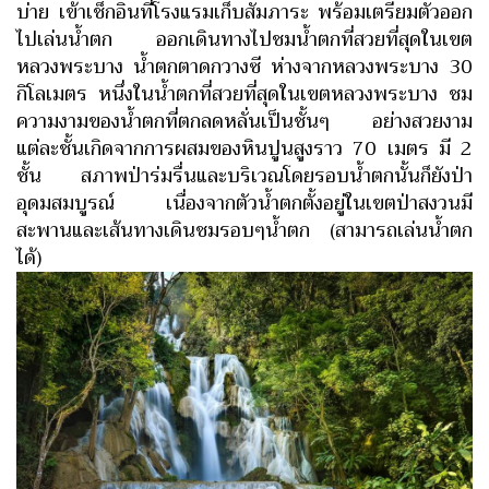
บ่าย เข้าเช็กอินที่โรงแรมเก็บสัมภาระ พร้อมเตรียมตัวออก
ไปเล่นน้ำตก ออกเดินทางไปชมน้ำตกที่สวยที่สุดในเขต
หลวงพระบาง น้ำตกตาดกวางซี ห่างจากหลวงพระบาง 30
กิโลเมตร หนึ่งในน้ำตกที่สวยที่สุดในเขตหลวงพระบาง ชม
ความงามของน้ำตกที่ตกลดหลั่นเป็นชั้นๆ อย่างสวยงาม
แต่ละชั้นเกิดจากการผสมของหินปูนสูงราว 70 เมตร มี 2
ชั้น สภาพป่าร่มรื่นและบริเวณโดยรอบน้ำตกนั้นก็ยังป่า
อุดมสมบูรณ์ เนื่องจากตัวน้ำตกตั้งอยู่ในเขตป่าสงวน
มี
สะพานและเส้นทางเดินชมรอบๆน้ำตก (สามารถเล่นน้ำตก
ได้)