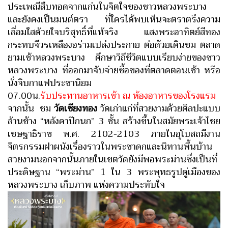
ประเพณีสืบทอดจากแก่นในจิตใจของชาวหลวงพระบาง
และยังคงเป็นมนต์ตรา ที่ใครได้พบเห็นจะตราตรึงความ
เลื่อมใสด้วยใจบริสุทธิ์ที่แท้จริง แสงพระอาทิตย์สีทอง
กระทบจีวรเหลืองอร่ามเปล่งประกาย ต่อด้วยเดินชม ตลาด
ยามเช้าหลวงพระบาง ศึกษาวิถีชีวิตแบบเรียบง่ายของชาว
หลวงพระบาง ที่ออกมาจับจ่ายซื้อของที่ตลาดตอนเช้า หรือ
นั่งจิบกาแฟประชานิยม
07.00น.
รับประทานอาหารเช้า ณ ห้องอาหารของโรงแรม
จากนั้น ชม
วัดเชียงทอง
วัดเก่าแก่ที่สวยงามด้วยศิลปะแบบ
ล้านช้าง “หลังคาปีกนก” 3 ชั้น สร้างขึ้นในสมัยพระเจ้าไชย
เชษฐาธิราช พ.ศ. 2102-2103 ภายในอุโบสถมีงาน
จิตรกรรมฝาผนังเรื่องราวในพระชาดกและนิทานพื้นบ้าน
สวยงามนอกจากนั้นภายในเขตวัดยังมีพอพระม่านซึ่งเป็นที่
ประดิษฐาน “พระม่าน” 1 ใน 3 พระพุทธรูปคู่เมืองของ
หลวงพระบาง เก็บภาพ แห่งความประทับใจ