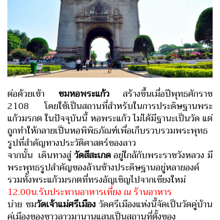
ต่อด้วยเข้า
ชมหอพระแก้ว
สร้างขึ้นเมื่อปีพุทธศักราช
2108 โดยใช้เป็นสถานที่สำหรับในการประดิษฐานพระ
แก้วมรกต ในปัจจุบันนี้ หอพระแก้ว ไม่ได้มีฐานะเป็นวัด แต่
ถูกทำให้กลายเป็นหอพิพิธภัณฑ์เพื่อเก็บรวบรวมพระพุทธ
รูปที่สำคัญทางประวัติศาสตร์ของลาว
จากนั้น เดินทางสู่
วัดสีสะเกด
อยู่ใกล้กับพระราชวังหลวง
มี
พระพุทธรูปสำคัญของล้านช้างประดิษฐานอยู่หลายองค์
รวมทั้งพระแก้วมรกตที่ทรงอัญเชิญไปจากเชียงใหม่
12.00น.รับประทานอาหารเที่ยง ณ ร้านอาหาร
บ่าย ชม
วัดเจ้าแม่ศรีเมือง
วัดศรีเมืองแห่งนี้จัดเป็นวัดคู่บ้าน
คู่เมืองของชาวลาวมานานแสนเป็นสถานที่ตั้งของ