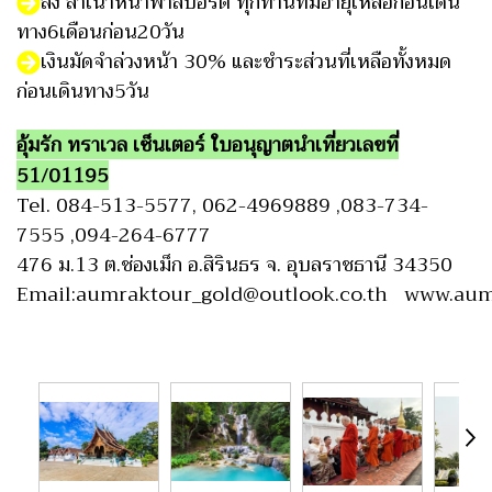
ส่ง สำเนาหน้าพาสปอร์ต ทุกท่านที่มีอายุเหลือก่อนเดิน
ทาง6เดือนก่อน20วัน
เงินมัดจำล่วงหน้า 30% และชำระส่วนที่เหลือทั้งหมด
ก่อนเดินทาง5วัน
อุ้มรัก ทราเวล เซ็นเตอร์ ใบอนุญาตนำเที่ยวเลขที่
51/01195
Tel. 084-513-5577, 062-4969889 ,083-734-
7555 ,094-264-6777
476 ม.13 ต.ช่องเม็ก อ.สิรินธร จ. อุบลราชธานี 34350
Email:aumraktour_gold@outlook.co.th www.aum