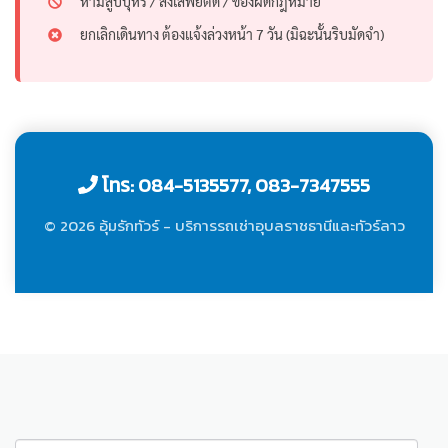
ห้ามสูบบุหรี่ / สิ่งเสพย์ติด / ของผิดกฎหมาย
ยกเลิกเดินทาง ต้องแจ้งล่วงหน้า 7 วัน (มิฉะนั้นริบมัดจำ)
โทร: 084-5135577, 083-7347555
© 2026 อุ้มรักทัวร์ - บริการรถเช่าอุบลราชธานีและทัวร์ลาว