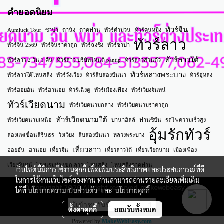
คำยอดนิยม
ทัวร์จีน
Aumluck Tour
ซาปา
ดานัง
ตาดฟาน
ทัวร์คำม่วน
ทัวร์คุนหมิง
ทัวร์ลาว
ทัวร์จีน 2569
ทัวร์จีนราคาถูก
ทัวร์ฉงชิ่ง
ทัวร์ซาปา
ทัวร์ลาวใต้
ทัวร์ลาว 2 วัน 1 คืน
ทัวร์ลาว บริษัทไหนดี pantip
ทัวร์ลาวส่วนตัว
ทัวร์หลวงพระบาง
ทัวร์ลาวใต้โหนสลิง
ทัวร์วังเวียง
ทัวร์สิบสองปันนา
ทัวร์อู่หลง
ทัวร์ฮอยอัน
ทัวร์ฮานอย
ทัวร์เฉิงตู
ทัวร์เมืองเฟือง
ทัวร์เวียงจันทน์
ทัวร์เวียดนาม
ทัวร์เวียดนามกลาง
ทัวร์เวียดนามราคาถูก
ทัวร์เวียดนามใต้
ทัวร์เวียดนามเหนือ
บานาฮิลล์
ฟานซิปัน
รถไฟความเร็วสูง
อุ้มรักทัวร์
ล่องแพเขื่อนสิรินธร
วังเวียง
สิบสองปันนา
หลวงพระบาง
เที่ยวลาว
ฮอยอัน
ฮานอย
เที่ยวจีน
เที่ยวลาวใต้
เที่ยวเวียดนาม
เมืองเฟือง
เวียงจันทน์
โรงแรมท่าแขก ลาว
โหนสลิง
โหนสลิงตาดฟาน
เว็บไซต์นี้มีการใช้งานคุกกี้ เพื่อเพิ่มประสิทธิภาพและประสบการณ์ที่ดี
ในการใช้งานเว็บไซต์ของท่าน ท่านสามารถอ่านรายละเอียดเพิ่มเติม
© Copyright 2026 All right reserved. makewebeasy.com
ได้ที่
นโยบายความเป็นส่วนตัว
และ
นโยบายคุกกี้
ผู้เข้าชมวันนี้
1
ตั้งค่าคุกกี้
ยอมรับทั้งหมด
Powered by
MakeWebEasy.com