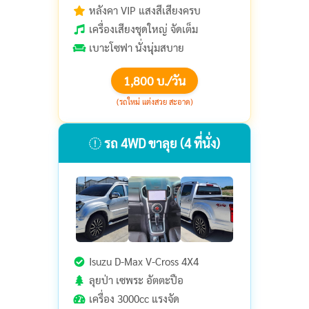
หลังคา VIP แสงสีเสียงครบ
เครื่องเสียงชุดใหญ่ จัดเต็ม
เบาะโซฟา นั่งนุ่มสบาย
1,800 บ./วัน
(รถใหม่ แต่งสวย สะอาด)
รถ 4WD ขาลุย (4 ที่นั่ง)
Isuzu D-Max V-Cross 4X4
ลุยป่า เซพระ อัตตะปือ
เครื่อง 3000cc แรงจัด