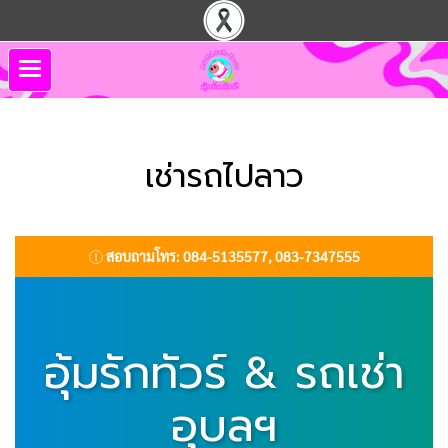
เช่ารถไปลาว
สอบถามโทร: 084-5135577, 083-7347555
อุ้มรักทัวร์ & รถเช่า
อุบลฯ