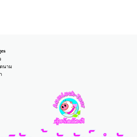
es
ว
ียดนาม
า