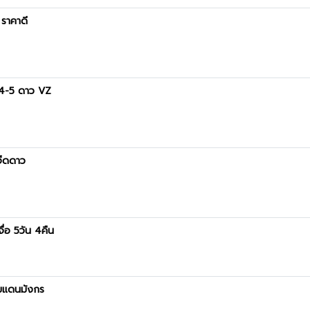
 ราคาดี
ก 4-5 ดาว VZ
เจ็ดดาว
จื่อ 5วัน 4คืน
รรมแดนมังกร