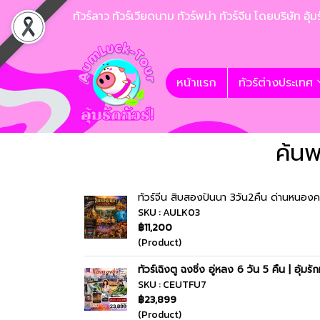
ทัวร์ลาว ทัวร์เวียดนาม ทัวร์พม่า ทัวร์จีน โดยบริษั
หน้าแรก
ทัวร์ต่างประเทศ
ค้นพ
ทัวร์จีน สิบสองปันนา 3วัน2คืน ด่านหนองค
SKU : AULK03
฿11,200
(Product)
ทัวร์เฉิงตู ฉงชิ่ง อู่หลง 6 วัน 5 คืน | อุ้มรัก
SKU : CEUTFU7
฿23,899
(Product)