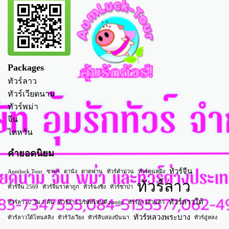
Packages
ทัวร์ลาว
ทัวร์เวียดนาม
ทัวร์พม่า
จีน
ไตหวัน
คำยอดนิยม
ทัวร์จีน
Aumluck Tour
ซาปา
ดานัง
ตาดฟาน
ทัวร์คำม่วน
ทัวร์คุนหมิง
ทัวร์ลาว
ทัวร์จีน 2569
ทัวร์จีนราคาถูก
ทัวร์ฉงชิ่ง
ทัวร์ซาปา
ทัวร์ลาวใต้
ทัวร์ลาว 2 วัน 1 คืน
ทัวร์ลาว บริษัทไหนดี pantip
ทัวร์ลาวส่วนตัว
ทัวร์หลวงพระบาง
ทัวร์ลาวใต้โหนสลิง
ทัวร์วังเวียง
ทัวร์สิบสองปันนา
ทัวร์อู่หลง