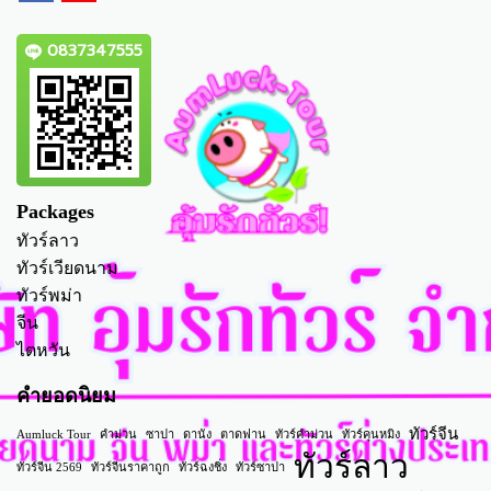
0837347555
Packages
ทัวร์ลาว
ทัวร์เวียดนาม
ทัวร์พม่า
จีน
ไตหวัน
คำยอดนิยม
ทัวร์จีน
Aumluck Tour
คำม่วน
ซาปา
ดานัง
ตาดฟาน
ทัวร์คำม่วน
ทัวร์คุนหมิง
ทัวร์ลาว
ทัวร์จีน 2569
ทัวร์จีนราคาถูก
ทัวร์ฉงชิ่ง
ทัวร์ซาปา