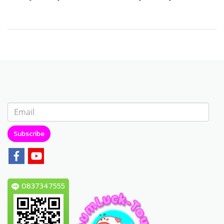
Subscribe
0837347555