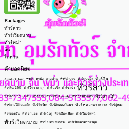
Packages
ทัวร์ลาว
ทัวร์เวียดนาม
ทัวร์พม่า
จีน
ไตหวัน
คำยอดนิยม
ทัวร์จีน
Aumluck Tour
ซาปา
ดานัง
ตาดฟาน
ทัวร์คำม่วน
ทัวร์คุนหมิง
ทัวร์ลาว
ทัวร์จีน 2569
ทัวร์จีนราคาถูก
ทัวร์ฉงชิ่ง
ทัวร์ซาปา
ทัวร์ลาวใต้
ทัวร์ลาว 2 วัน 1 คืน
ทัวร์ลาว บริษัทไหนดี pantip
ทัวร์ลาวส่วนตัว
ทัวร์หลวงพระบาง
ทัวร์ลาวใต้โหนสลิง
ทัวร์วังเวียง
ทัวร์สิบสองปันนา
ทัวร์อู่หลง
ทัวร์ฮอยอัน
ทัวร์ฮานอย
ทัวร์เฉิงตู
ทัวร์เมืองเฟือง
ทัวร์เวียงจันทน์
ทัวร์เวียดนาม
ทัวร์เวียดนามกลาง
ทัวร์เวียดนามราคาถูก