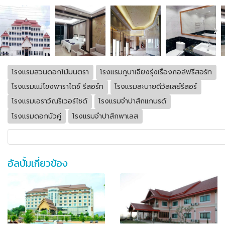
โรงแรมสวนดอกไม้มนตรา
โรงแรมภูบาเจียงรุ่งเรืองกอล์ฟรีสอร์ท
โรงแรมแม่โขงพาราไดซ์ รีสอร์ท
โรงแรมสะบายดีวัลเลย์รีสอร์
โรงแรมเอราวัณริเวอร์ไชด์
โรงแรมจำปาสักแกนรด์
โรงแรมดอกบัวคู่
โรงแรมจำปาสักพาเลส
อัลบั้มเกี่ยวข้อง