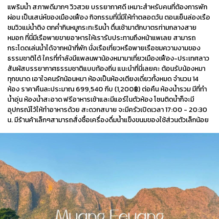
แพริมน้ำ สภาพดีมากๆ วิวสวย บรรยากาศดี เหมาะสำหรับคนที่ต้องการพัก
ผ่อน เป็นเสน่ห์ของเมืองเฟือง กิจกรรมที่นี่มีให้ทำตลอดวัน ตอนเย็นล่องเรือ
ชมวิวแม่น้ำติง ตกค่ำกินหมูกระทะริมน้ำ ตื่นเช้ามาตักบาตรท่ามกลางสาย
หมอก ที่นี่มีเรือพายขายอาหารให้เรารับประทานถึงหน้าแพเลย สามารถ
กระโดดเล่นน้ำได้จากหน้าที่พัก นั่งเรือเที่ยวหรือพายเรือชมความงามของ
ธรรมชาติได้ ใครที่กำลังมีแพลนพาน้องหมามาเที่ยวเมืองเฟือง-ประเทศลาว
สัมผัสบรรยากาศธรรมชาติแบบท้องถิ่น แนะนำที่นี่เลยคะ ต้อนรับน้องหมา
ทุกขนาด เอาใจคนรักน้อนหมา ห้องเป็นห้องเตียงเดี่ยวทั้งหมด จำนวน 14
ห้อง ราคาคืนละประมาณ 699,540 กีบ (1,200฿) ต่อคืน ห้องน้ำรวม มีที่ทำ
น้ำอุ่น ห้องน้ำสะอาด ฟรีอาหารเช้าและมีแอร์ในตัวห้อง โซนติดน้ำก็จะมี
อุปกรณ์ไว้ให้ทำอาหารด้วย สะดวกสบาย จะมีครัวเปิดเวลา 17:00 - 20:30
น. มีร้านค้าเล็กๆสามารถสั่งซื้อเครื่องดื่มน้ำแข็งขนมของใช้ส่วนตัวเล็กน้อย