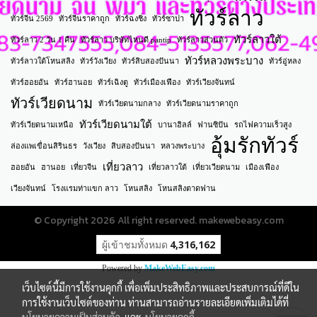
ทัวร์ลาว
ทัวร์จีน 2569
ทัวร์จีนราคาถูก
ทัวร์ฉงชิ่ง
ทัวร์ซาปา
ทัวร์ลาวใต้
ทัวร์ลาว 2 วัน 1 คืน
ทัวร์ลาว บริษัทไหนดี pantip
ทัวร์ลาวส่วนตัว
ทัวร์หลวงพระบาง
ทัวร์ลาวใต้โหนสลิง
ทัวร์วังเวียง
ทัวร์สิบสองปันนา
ทัวร์อู่หลง
ทัวร์ฮอยอัน
ทัวร์ฮานอย
ทัวร์เฉิงตู
ทัวร์เมืองเฟือง
ทัวร์เวียงจันทน์
ทัวร์เวียดนาม
ทัวร์เวียดนามกลาง
ทัวร์เวียดนามราคาถูก
ทัวร์เวียดนามใต้
ทัวร์เวียดนามเหนือ
บานาฮิลล์
ฟานซิปัน
รถไฟความเร็วสูง
อุ้มรักทัวร์
ล่องแพเขื่อนสิรินธร
วังเวียง
สิบสองปันนา
หลวงพระบาง
เที่ยวลาว
ฮอยอัน
ฮานอย
เที่ยวจีน
เที่ยวลาวใต้
เที่ยวเวียดนาม
เมืองเฟือง
เวียงจันทน์
โรงแรมท่าแขก ลาว
โหนสลิง
โหนสลิงตาดฟาน
© Copyright 2026 All right reserved. makewebeasy.com
ผู้เข้าชมวันนี้
1
Powered by
MakeWebEasy.com
เว็บไซต์นี้มีการใช้งานคุกกี้ เพื่อเพิ่มประสิทธิภาพและประสบการณ์ที่ดีใน
การใช้งานเว็บไซต์ของท่าน ท่านสามารถอ่านรายละเอียดเพิ่มเติมได้ที่