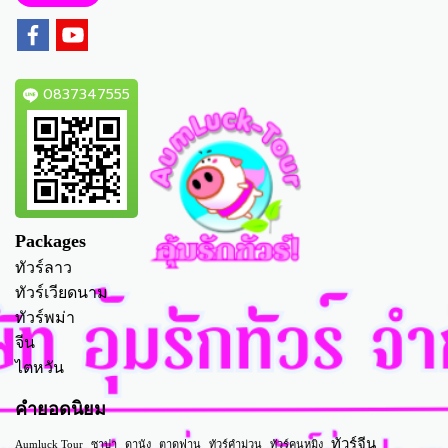
0837347555
Packages
ทัวร์ลาว
ทัวร์เวียดนาม
ทัวร์พม่า
จีน
ไตหวัน
คำยอดนิยม
ทัวร์จีน
Aumluck Tour
ซาปา
ดานัง
ตาดฟาน
ทัวร์คำม่วน
ทัวร์คุนหมิง