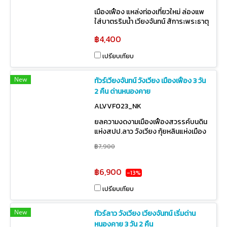
เมืองเฟือง แหล่งท่องเที่ยวใหม่ ล่องแพ
ใส่บาตรริมน้ำ เวียงจันทน์ สัการะพระธาตุ
หลวง ประตูชัย นครหลวงเวียงจันทน์
฿4,400
ราคารวมทุกอย่างอาหารครบ มีไกด์ดูแล
เปรียบเทียบ
New
ทัวร์เวียงจันทน์ วังเวียง เมืองเฟือง 3 วัน
2 คืน ด่านหนองคาย
ALVVF023_NK
ยลความงดงามเมืองเฟืองสวรรค์บนดิน
แห่งสปป.ลาว วังเวียง กุ้ยหลินแห่งเมือง
ลาว ล่องเรือแม่น้ำซอง เวียงจันทน์
฿7,900
นมัสการพระธาตุหลวง รับจัดทัวร์ลาว
กรุ๊ปส่วนตัว
฿6,900
-13%
เปรียบเทียบ
New
ทัวร์ลาว วังเวียง เวียงจันทน์ เริ่มด่าน
หนองคาย 3 วัน 2 คืน