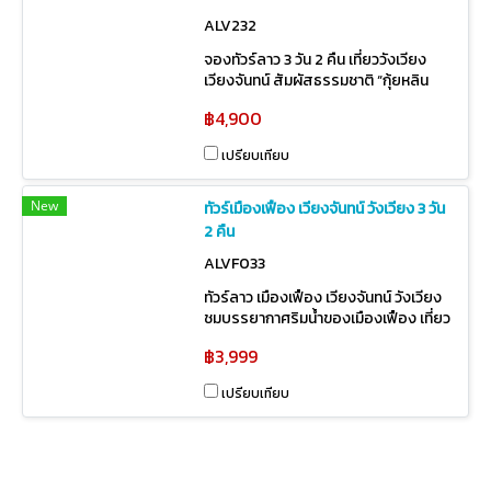
ALV232
จองทัวร์ลาว 3 วัน 2 คืน เที่ยววังเวียง
เวียงจันทน์ สัมผัสธรรมชาติ “กุ้ยหลิน
เมืองลาว” เดินทางสะดวกจากด่าน
฿4,900
หนองคายหรือสนามบินอุดรฯ ราคา
พิเศษปี 2568–2569
เปรียบเทียบ
New
ทัวร์เมืองเฟือง เวียงจันทน์ วังเวียง 3 วัน
2 คืน
ALVF033
ทัวร์ลาว เมืองเฟือง เวียงจันทน์ วังเวียง
ชมบรรยากาศริมน้ำของเมืองเฟือง เที่ยว
วังเวียงดินแดนสุขาวดี ไหว้พระขอพรที่
฿3,999
นครหลวงเวียงจันน์
เปรียบเทียบ