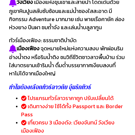
วังเวียง
เมืองแห่งขุนเขาและสายน้ำ โดดเด่นด้วย
ภูเขาหินปูนสลับซับซ้อนและแม่น้ำซองใสสะอาด มี
กิจกรรม Adventure มากมาย เช่น พายเรือคายัค ล่อง
ห่วงยาง ปีนผา ชมถ้ำจัง และเล่นน้ำบลูลากูน
ทัวร์เมืองเฟือง: ธรรมชาติบำบัด
เมืองเฟือง
จุดหมายใหม่แห่งความสงบ พักผ่อนริม
อ่างน้ำตง หรือริมน้ำติง ชมวิถีชีวิตชาวลาวพื้นบ้าน ร่วม
ใส่บาตรยามเช้าริมน้ำ ดื่มด่ำบรรยากาศเงียบสงบที่
หาไม่ได้จากเมืองใหญ่
ทำไมต้องเลือกทัวร์ลาวกับ อุ้มรักทัวร์
โปรแกรมทัวร์ลาวราคาถูก ปรับเปลี่ยนได้
เดินทางง่าย ใช้ได้ทั้ง Passport และ Border
Pass
เที่ยวครบ 3 เมืองดัง: เวียงจันทน์ วังเวียง
เมืองเฟือง