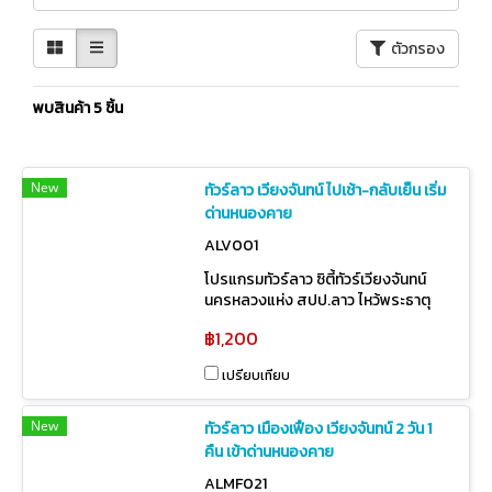
ตัวกรอง
พบสินค้า 5 ชิ้น
New
ทัวร์ลาว เวียงจันทน์ ไปเช้า-กลับเย็น เริ่ม
ด่านหนองคาย
ALV001
โปรแกรมทัวร์ลาว ซิตี้ทัวร์เวียงจันทน์
นครหลวงแห่ง สปป.ลาว ไหว้พระธาตุ
หลวง ประตูชัย หอพระแก้ว วัดสีเมือง วัด
฿1,200
สีสะเกด ช็อบปิ้งโอด็อปลาวศูนย์
สมุนไพรบัวหิมะ
เปรียบเทียบ
New
ทัวร์ลาว เมืองเฟือง เวียงจันทน์ 2 วัน 1
คืน เข้าด่านหนองคาย
ALMF021