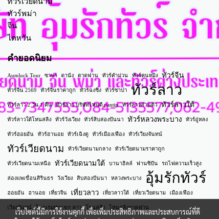
ทัวร์เวียดนาม
ทัวร์พม่า
จีน
ไตหวัน
คำยอดนิยม
ทัวร์จีน
Aumluck Tour
ซาปา
ดานัง
ตาดฟาน
ทัวร์คำม่วน
ทัวร์คุนหมิง
ทัวร์ลาว
ทัวร์จีน 2569
ทัวร์จีนราคาถูก
ทัวร์ฉงชิ่ง
ทัวร์ซาปา
ทัวร์ลาวใต้
ทัวร์ลาว 2 วัน 1 คืน
ทัวร์ลาว บริษัทไหนดี pantip
ทัวร์ลาวส่วนตัว
ทัวร์หลวงพระบาง
ทัวร์ลาวใต้โหนสลิง
ทัวร์วังเวียง
ทัวร์สิบสองปันนา
ทัวร์อู่หลง
ทัวร์ฮอยอัน
ทัวร์ฮานอย
ทัวร์เฉิงตู
ทัวร์เมืองเฟือง
ทัวร์เวียงจันทน์
ทัวร์เวียดนาม
ทัวร์เวียดนามกลาง
ทัวร์เวียดนามราคาถูก
ทัวร์เวียดนามใต้
ทัวร์เวียดนามเหนือ
บานาฮิลล์
ฟานซิปัน
รถไฟความเร็วสูง
อุ้มรักทัวร์
ล่องแพเขื่อนสิรินธร
วังเวียง
สิบสองปันนา
หลวงพระบาง
เที่ยวลาว
ฮอยอัน
ฮานอย
เที่ยวจีน
เที่ยวลาวใต้
เที่ยวเวียดนาม
เมืองเฟือง
เวียงจันทน์
โรงแรมท่าแขก ลาว
โหนสลิง
โหนสลิงตาดฟาน
เว็บไซต์นี้มีการใช้งานคุกกี้ เพื่อเพิ่มประสิทธิภาพและประสบการณ์ที่ดี