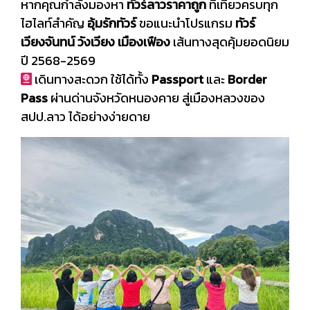
หากคุณกำลังมองหา
ทัวร์ลาวราคาถูก
ที่เที่ยวครบทุก
ไฮไลท์สำคัญ
อุ้มรักทัวร์
ขอแนะนำโปรแกรม
ทัวร์
เวียงจันทน์ วังเวียง เมืองเฟือง
เส้นทางสุดคุ้มยอดนิยม
ปี 2568-2569
เดินทางสะดวก ใช้ได้ทั้ง
Passport
และ
Border
Pass
ผ่านด่านจังหวัดหนองคาย สู่เมืองหลวงของ
สปป.ลาว ได้อย่างง่ายดาย