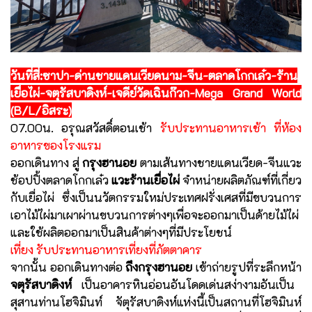
วันที่สี่:ซาปา-ด่านชายแดนเวียดนาม-จีน-ตลาดโกกเล๋ว-ร้าน
เยื่อไผ่-จตุรัสบาดิงห์-เจดีย์วัดเฉินก๊วก-Mega Grand World
(B/L/อิสระ)
07.00น. อรุณสวัสดิ์ตอนเช้า
รับประทานอาหารเช้า ที่ห้อง
อาหารของโรงแรม
ออกเดินทาง สู่
กรุงฮานอย
ตามเส้นทางชายแดนเวียด-จีน
แวะ
ช้อปปิ้งตลาดโกกเล๋ว
แวะร้านเยื่อไผ่
จำหน่ายผลิตภัณฑ์ที่เกี่ยว
กับเยื่อไผ่ ซึ่งเป็นนวัตกรรมใหม่ประเทศฝรั่งเศสที่มีขบวนการ
เอาไม้ไผ่มาเผาผ่านขบวนการต่างๆเพื่อจะออกมาเป็นด้ายไม้ไผ่
และใช้ผลิตออกมาเป็นสินค้าต่างๆที่มีประโยชน์
เที่ยง รับประทานอาหารเที่ยงที่ภัตตาคาร
จากนั้น ออกเดินทางต่อ
ถึงกรุงฮานอย
เข้าถ่ายรูปที่ระลึกหน้า
จตุรัสบาดิงห์
เป็นอาคารหินอ่อนอันโดดเด่นสง่างามอันเป็น
สุสานท่านโฮจิมินท์ จัตุรัสบาดิงห์แห่งนี้เป็นสถานที่โฮจิมินห์