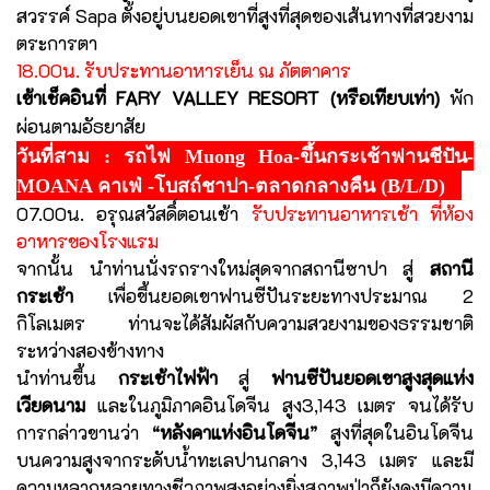
สวรรค์ Sapa ตั้งอยู่บนยอดเขาที่สูงที่สุดของเส้นทางที่สวยงาม
ตระการตา
18.00น. รับประทานอาหารเย็น ณ ภัตตาคาร
เข้าเช็คอินที่ FARY VALLEY RESORT (หรือเทียบเท่า)
พัก
ผ่อนตามอัธยาสัย
วันที่สาม : รถไฟ Muong Hoa-ขึ้นกระเช้าฟานชีปัน-
MOANA คาเฟ่ -โบสถ์ชาปา-ตลาดกลางคืน (B/L/D)
07.00น. อรุณสวัสดิ์ตอนเช้า
รับประทานอาหารเช้า ที่ห้อง
อาหารของโรงแรม
จากนั้น นำท่านนั่งรถรางใหม่สุดจากสถานีซาปา สู่
สถานี
กระเช้า
เพื่อขึ้นยอดเขาฟานซีปันระยะทางประมาณ 2
กิโลเมตร ท่านจะได้สัมผัสกับความสวยงามของธรรมชาติ
ระหว่างสองข้างทาง
นำท่านขึ้น
กระเช้าไฟฟ้า
สู่
ฟานซีปันยอดเขาสูงสุดแห่ง
เวียดนาม
และในภูมิภาคอินโดจีน สูง3,143 เมตร จนได้รับ
การกล่าวขานว่า
“หลังคาแห่งอินโดจีน”
สูงที่สุดในอินโดจีน
บนความสูงจากระดับน้ำทะเลปานกลาง 3,143 เมตร และมี
ความหลากหลายทางชีวภาพสูงอย่างยิ่งสภาพป่าก็ยังคงมีความ