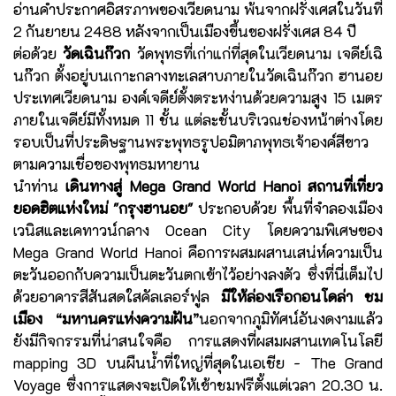
อ่านคำประกาศอิสรภาพของเวียดนาม พ้นจากฝรั่งเศสในวันที่
2 กันยายน 2488 หลังจากเป็นเมืองขึ้นของฝรั่งเศส 84 ปี
ต่อด้วย
วัดเฉินก๊วก
วัดพุทธที่เก่าแก่ที่สุดในเวียดนาม เจดีย์เฉิ
นก๊วก ตั้งอยู่บนเกาะกลางทะเลสาบภายในวัดเฉินก๊วก ฮานอย
ประเทศเวียดนาม องค์เจดีย์ตั้งตระหง่านด้วยความสูง 15 เมตร
ภายในเจดีย์มีทั้งหมด 11 ชั้น แต่ละชั้นบริเวณช่องหน้าต่างโดย
รอบเป็นที่ประดิษฐานพระพุทธรูปอมิตาภพุทธเจ้าองค์สีขาว
ตามความเชื่อของพุทธมหายาน
นำท่าน
เดินทางสู่ Mega Grand World Hanoi สถานที่เที่ยว
ยอดฮิตแห่งใหม่ "กรุงฮานอย"
ประกอบด้วย พื้นที่จำลองเมือง
เวนิสและเคทาวน์กลาง Ocean City โดยความพิเศษของ
Mega Grand World Hanoi คือการผสมผสานเสน่ห์ความเป็น
ตะวันออกกับความเป็นตะวันตกเข้าไว้อย่างลงตัว ซึ่งที่นี่เต็มไป
ด้วยอาคารสีสันสดใสคัลเลอร์ฟูล
มีให้ล่องเรือกอนโดล่า ชม
เมือง “มหานครแห่งความฝัน”
นอกจากภูมิทัศน์อันงดงามแล้ว
ยังมีกิจกรรมที่น่าสนใจคือ การแสดงที่ผสมผสานเทคโนโลยี
mapping 3D บนผืนน้ำที่ใหญ่ที่สุดในเอเชีย - The Grand
Voyage ซึ่งการแสดงจะเปิดให้เข้าชมฟรีตั้งแต่เวลา 20.30 น.