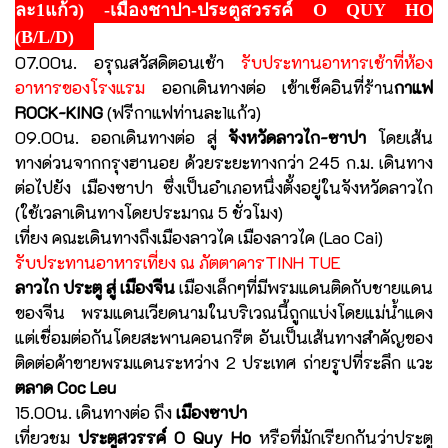
ละ1แก้ว) -เมืองชาปา-ประตูสวรรค์ O QUY HO
(B/L/D)
07.00น. อรุณสวัสดิตอนเช้า
รับประทานอาหารเช้าที่ห้อง
อาหารของโรงแรม
ออกเดินทางต่อ เข้าเช็คอินที่ร้าน
กาแฟ
ROCK-KING
(ฟรีกาแฟท่านละ1แก้ว)
09.00น. ออกเดินทางต่อ สู่
จังหวัดลาวไก-ซาปา
โดยเส้น
ทางด่วนจากกรุงฮานอย ด้วยระยะทางกว่า 245 ก.ม. เดินทาง
ต่อไปยัง เมืองซาปา ซึ่งเป็นอำเภอหนึ่งตั้งอยู่ในจังหวัดลาวไก
(ใช้เวลาเดินทางโดยประมาณ 5 ชั่วโมง)
เที่ยง คณะเดินทางถึงเมืองลาวไค เมืองลาวไค (Lao Cai)
รับประทานอาหารเที่ยง ณ ภัตตาคารTINH TUE
ลาวไก ประตู สู่ เมืองจีน
เมืองเล็กๆที่มีพรมแดนติดกับชายแดน
ของจีน พรมแดนเวียดนามในบริเวณนี้ถูกแบ่งโดยแม่น้ำแดง
แต่เชื่อมต่อกันโดยสะพานคอนกรีต อันเป็นเส้นทางสำคัญของ
ติดต่อค้าขายพรมแดนระหว่าง 2 ประเทศ ถ่ายรูปที่ระลึก แวะ
ตลาด Coc Leu
15.00น. เดินทางต่อ ถึง
เมืองซาปา
เที่ยวชม
ประตูสวรรค์ O Quy Ho
หรือที่มักเรียกกันว่าประตู