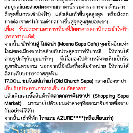
สมบูรณ์และสวยสดงดงาม(ราคานี้รวมค่ารถรางจากด้านล่าง
ถึงจุดขึ้นกระเช้าไฟฟ้า) แล้วเดินเท้าขึ้นจุดสูงสุด หรือนั่งรถ
รางต่อ (ราคาไม่รวมค่ารถรางขึ้นสู่จุดสูงสุดยอดเขา)
เที่ยง รับประทานอาหารเที่ยงที่ภัตตาคารสถานีกระเช้าไฟฟ้า
(อาหารบุบเฟ่ต์)
จากนั้น
นำท่านสู่ โมเอน่า (Moana Sapa Cafe)
จุดเช็คอินแห่ง
ใหม่ของเมืองซาปาคล้ายกับประตูสวรรค์ที่บาหลี ให้ท่านได้
ถ่ายรูปเก๋ๆกับมุมน่ารักๆ ที่เมื่อมองไปด้านหลังจะเห็นเป็นวิว
ภูเขาอันสวยงาม นอกจากนี้ยังมีเครื่องดื่มจำหน่าย ให้ท่านได้
อิสระกับบรรยากาศสุดฟิน
17.00น.
ชมโบสถ์เก่าแก่ (Old Church Sapa)
กลางเมืองซาปา
เย็น รับประทานอาหารเย็น ณ ภัตตาคาร
แล้วเดินเล่นซื้อสินค้าที่
ตลาดกลางคืนซาปา (Shopping Sapa
Market)
มากมายไปด้วยชมเผ่าต่างๆที่ออกมาจับจ่ายซื้อขาย
กันอย่างมีสีสัน
จากนั้น เข้าที่พัก
โรงแรม AZURE****(หรือเทียบเท่า)