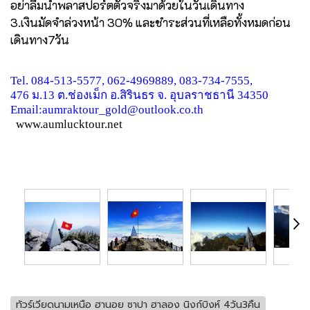
อย่าลืมนำพลาสปอร์ตตัวจริงมาด้วยในวันเดินทาง
3.เงินมัดจำล่วงหน้า 30% และชำระส่วนที่เหลือทั้งหมดก่อน
เดินทาง7วัน
Tel. 084-513-5577, 062-4969889, 083-734-7555,
476 ม.13 ต.ช่องเม็ก อ.สิรินธร จ. อุบลราชธานี 34350
Email:aumraktour_gold@outlook.co.th
www.aumlucktour.net
ทัวร์เวียดนามเหนือ ฮานอย ซาปา ฮาลอง นิงก์บิงห์ 4วัน3คืน