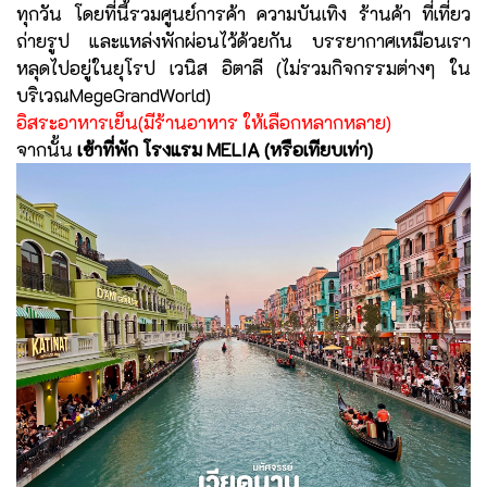
ทุกวัน โดยที่นี้รวมศูนย์การค้า ความบันเทิง ร้านค้า ที่เที่ยว
ถ่ายรูป และแหล่งพักผ่อนไว้ด้วยกัน บรรยากาศเหมือนเรา
หลุดไปอยู่ในยุโรป เวนิส อิตาลี (ไม่รวมกิจกรรมต่างๆ ใน
บริเวณMegeGrandWorld)
อิสระอาหารเย็น(มีร้านอาหาร ให้เลือกหลากหลาย)
จากนั้น
เข้าที่พัก โรงแรม MELIA (หรือเทียบเท่า)