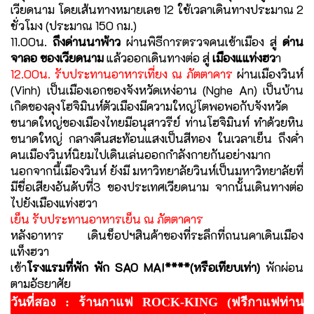
เวียดนาม โดยเส้นทางหมายเลข 12 ใช้เวลาเดินทางประมาณ 2
ชั่วโมง (ประมาณ 150 กม.)
11.00น.
ถึงด่านนาพ้าว
ผ่านพิธีการตรวจคนเข้าเมือง สู่
ด่าน
จาลอ ของเวียดนาม
แล้วออกเดินทางต่อ สู่
เมืองแแท่งฮว
า
12.00น. รับประทานอาหารเที่ยง ณ ภัตตาคาร
ผ่านเมืองวินห์
(Vinh) เป็นเมืองเอกของจังหวัดเหง่อาน (Nghe An) เป็นบ้าน
เกิดของลุงโฮจิมินห์ตัวเมืองมีความใหญ่โตพอพอกับจังหวัด
ขนาดใหญ่ของเมืองไทยมีอนุสาวรีย์ ท่านโฮจิมินท์ ทำด้วยหิน
ขนาดใหญ่ กลางคืนสะท้อนแสงเป็นสีทอง ในเวลาเย็น ถึงค่ำ
คนเมืองวินห์นิยมไปเดินเล่นออกกำลังกายกันอย่างมาก
นอกจากนี้เมืองวินห์ ยังมี มหาวิทยาลัยวินห์เป็นมหาวิทยาลัยที่
มีชื่อเสียงอันดับที่3 ของประเทศเวียดนาม จากนั้นเดินทางต่อ
ไปยังเมืองแท่งฮวา
เย็น รับประทานอาหารเย็น ณ ภัตตาคาร
หลังอาหาร เดินช็อปฯสินค้าของที่ระลึกที่ถนนคาเดินเมือง
แท็งฮวา
เข้า
โรงแรมที่พัก พัก SAO MAI****(หรือเทียบเท่า)
พักผ่อน
ตามอัธยาศัย
วันที่สอง : ร้านกาแฟ ROCK-KING (ฟรีกาแฟท่าน