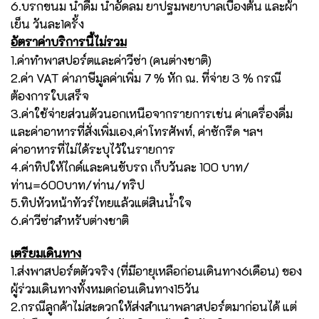
6.บรกขนม น้ำดื่ม น้ำอัดลม ยาปฐมพยาบาลเบื้องต้น และผ้า
เย็น วันละ1ครั้ง
อัตราค่าบริการนี้ไม่รวม
1.ค่าทำพาสปอร์ตและค่าวีซ่า (คนต่างชาติ)
2.ค่า VAT ค่าภาษีมูลค่าเพิ่ม 7 % หัก ณ. ที่จ่าย 3 % กรณี
ต้องการใบเสร็จ
3.ค่าใช้จ่ายส่วนตัวนอกเหนือจากรายการเช่น ค่าเครื่องดื่ม
และค่าอาหารที่สั่งเพิ่มเอง,ค่าโทรศัพท์, ค่าซักรีด ฯลฯ
ค่าอาหารที่ไม่ได้ระบุไว้ในรายการ
4.ค่าทิปให้ไกด์และคนขับรถ เก็บวันละ 100 บาท/
ท่าน=600บาท/ท่าน/ทริป
5.ทิปหัวหน้าทัวร์ไทยแล้วแต่สินน้ำใจ
6.ค่าวีซ่าสำหรับต่างชาติ
เตรียมเดินทาง
1.ส่งพาสปอร์ตตัวจริง (ที่มีอายุเหลือก่อนเดินทาง6เดือน) ของ
ผู้ร่วมเดินทางทั้งหมดก่อนเดินทาง15วัน
2.กรณีลูกค้าไม่สะดวกให้ส่งสำเนาพลาสปอร์ตมาก่อนได้ แต่