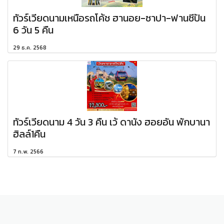
ทัวร์เวียดนามเหนือรถโค้ช ฮานอย-ซาปา-ฟานซีปัน
6 วัน 5 คืน
29 ธ.ค. 2568
ทัวร์เวียดนาม 4 วัน 3 คืน เว้ ดานัง ฮอยอัน พักบานา
ฮิลล์1คืน
7 ก.พ. 2566