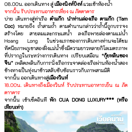
08.00น. ออกเดินทาง สู่
เมืองนิงห์บิงห์
แวะเข้าห้องน้ำ
จากนั้น รับประทานอาหารเที่ยง ณ ภัตตาคาร
บ่าย เดินทางสู่ท่าเรือ
ต๋ามก๊ก นำท่านล่องเรือ ตามก๊ก (Tam
Coc)
หมายถึง ถ้ำสามถ้ำ ตามตำนานกล่าวว่าถ้ำนี้ถูกบรรจง
สร้างโดย สายลมและกระแสน้ำ ลงเรือพายล่องตามแม่น้ำ
Hoang Long ในช่วงแรกของการเดินทางท่านจะได้ชม
ทัศนียภาพภูเขาสองฝั่งแม่น้ำซึ่งมีความยาวหลายกิโลเมตรภาพ
ที่ปรากฏในระหว่างการเดินทาง เปรียบเสมือน
“กุ้ยหลินของ
จีน”
เพลิดเพลินกับการนั่งเรือกระจาดล่องเรือผ่านท้องน้ำสอง
ข้างทางเป็นทุ่งนาข้าวสลับซับซ้อนราวกับภาพสามมิติ
จากนั้น ออกเดินทางสู่
เมืองวินห์
18.00น. เดินทางถึงเมืองวินห์ รับประทานอาหารเย็น ณ ภัต
ตาาคาร
จากนั้น เข้าเช็คอินที
พัก CUA DONG LUXURY*** (หรือ
เทียบเท่า)