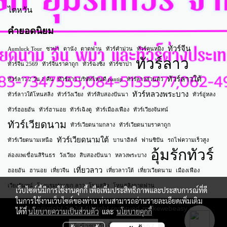
ไตหวัน
คำยอดนิยม
ทัวร์จีน
Aumluck Tour
ซาปา
ดานัง
ตาดฟาน
ทัวร์คำม่วน
ทัวร์คุนหมิง
ทัวร์ลาว
ทัวร์จีน 2569
ทัวร์จีนราคาถูก
ทัวร์ฉงชิ่ง
ทัวร์ซาปา
ทัวร์ลาวใต้
ทัวร์ลาว 2 วัน 1 คืน
ทัวร์ลาว บริษัทไหนดี pantip
ทัวร์ลาวส่วนตัว
ทัวร์หลวงพระบาง
ทัวร์ลาวใต้โหนสลิง
ทัวร์วังเวียง
ทัวร์สิบสองปันนา
ทัวร์อู่หลง
ทัวร์ฮอยอัน
ทัวร์ฮานอย
ทัวร์เฉิงตู
ทัวร์เมืองเฟือง
ทัวร์เวียงจันทน์
ทัวร์เวียดนาม
ทัวร์เวียดนามกลาง
ทัวร์เวียดนามราคาถูก
ทัวร์เวียดนามใต้
ทัวร์เวียดนามเหนือ
บานาฮิลล์
ฟานซิปัน
รถไฟความเร็วสูง
อุ้มรักทัวร์
ล่องแพเขื่อนสิรินธร
วังเวียง
สิบสองปันนา
หลวงพระบาง
เที่ยวลาว
ฮอยอัน
ฮานอย
เที่ยวจีน
เที่ยวลาวใต้
เที่ยวเวียดนาม
เมืองเฟือง
เวียงจันทน์
โรงแรมท่าแขก ลาว
โหนสลิง
โหนสลิงตาดฟาน
เว็บไซต์นี้มีการใช้งานคุกกี้ เพื่อเพิ่มประสิทธิภาพและประสบการณ์ที่ดี
ในการใช้งานเว็บไซต์ของท่าน ท่านสามารถอ่านรายละเอียดเพิ่มเติม
© Copyright 2026 All right reserved. makewebeasy.com
ได้ที่
นโยบายความเป็นส่วนตัว
และ
นโยบายคุกกี้
ผู้เข้าชมวันนี้
1,567