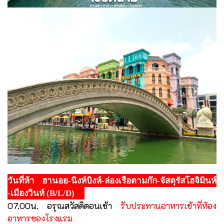
วันที่ห้า ฮานอย-นิงห์บิงห์-ล่องเรือตามก๊ก-จัสตุรัสโฮจิมินห์
-เมืองวินห์ (B/L/D)
07.00น. อรุณสวัสดิตอนเช้า
รับประทานอาหารเช้าที่ห้อง
อาหารของโรงแรม