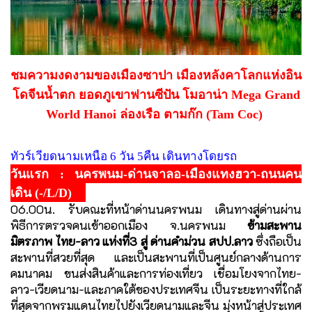
ชมความงดงามของเมืองซาปา เมืองหลังคาโลกแห่งอิน
โดจีน
น้ำตก
ยอดภูเขาฟานซีปัน โมอาน่า Mega Grand
World Hanoi ล่องเรือ ตามก๊ก (Tam Coc)
ทัวร์เวียดนามเหนือ 6 วัน 5คืน เดินทางโดยรถ
วันแรก : นครพนม-ด่านจาลอ-เมืองแทงฮวา-ถนนคน
เดิน (-/L/D)
06.00น. รับคณะที่หน้าด่านนครพนม เดินทางสู่ด่านผ่าน
พิธีการตรวจคนเข้าออกเมือง จ.นครพนม
ข้ามสะพาน
มิตรภาพ ไทย-ลาว แห่งที่3 สู่ ด่านคำม่วน สปป.ลาว
ซึ่งถือเป็น
สะพานที่สวยที่สุด และเป็นสะพานที่เป็นศูนย์กลางด้านการ
คมนาคม ขนส่งสินค้าและการท่องเที่ยว เชื่อมโยงจากไทย-
ลาว-เวียดนาม-และภาคใต้ของประเทศจีน เป็นระยะทางที่ใกล้
ที่สุดจากพรมแดนไทยไปยังเวียดนามและจีน มุ่งหน้าสู่ประเทศ