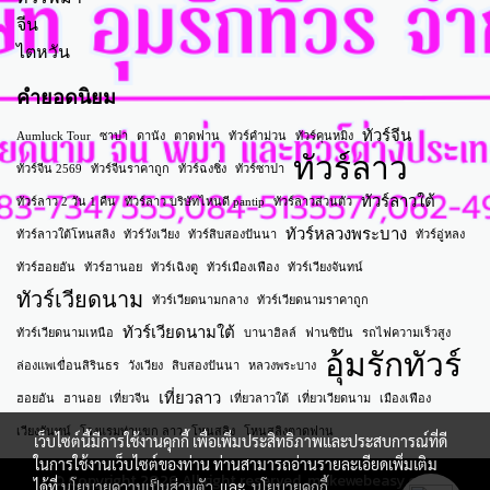
จีน
ไตหวัน
คำยอดนิยม
ทัวร์จีน
Aumluck Tour
ซาปา
ดานัง
ตาดฟาน
ทัวร์คำม่วน
ทัวร์คุนหมิง
ทัวร์ลาว
ทัวร์จีน 2569
ทัวร์จีนราคาถูก
ทัวร์ฉงชิ่ง
ทัวร์ซาปา
ทัวร์ลาวใต้
ทัวร์ลาว 2 วัน 1 คืน
ทัวร์ลาว บริษัทไหนดี pantip
ทัวร์ลาวส่วนตัว
ทัวร์หลวงพระบาง
ทัวร์ลาวใต้โหนสลิง
ทัวร์วังเวียง
ทัวร์สิบสองปันนา
ทัวร์อู่หลง
ทัวร์ฮอยอัน
ทัวร์ฮานอย
ทัวร์เฉิงตู
ทัวร์เมืองเฟือง
ทัวร์เวียงจันทน์
ทัวร์เวียดนาม
ทัวร์เวียดนามกลาง
ทัวร์เวียดนามราคาถูก
ทัวร์เวียดนามใต้
ทัวร์เวียดนามเหนือ
บานาฮิลล์
ฟานซิปัน
รถไฟความเร็วสูง
อุ้มรักทัวร์
ล่องแพเขื่อนสิรินธร
วังเวียง
สิบสองปันนา
หลวงพระบาง
เที่ยวลาว
ฮอยอัน
ฮานอย
เที่ยวจีน
เที่ยวลาวใต้
เที่ยวเวียดนาม
เมืองเฟือง
เวียงจันทน์
โรงแรมท่าแขก ลาว
โหนสลิง
โหนสลิงตาดฟาน
เว็บไซต์นี้มีการใช้งานคุกกี้ เพื่อเพิ่มประสิทธิภาพและประสบการณ์ที่ดี
ในการใช้งานเว็บไซต์ของท่าน ท่านสามารถอ่านรายละเอียดเพิ่มเติม
© Copyright 2026 All right reserved. makewebeasy.com
ได้ที่
นโยบายความเป็นส่วนตัว
และ
นโยบายคุกกี้