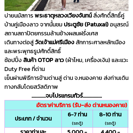
บ่าย
นมัสการ
พระธาตุหลวงเวียงจันทน์
สิ่งศักดิ์สิทธิ์คู่
บ้านคู่เมืองลาว จากนั้นชม
ประตูชัย (Patuxai)
อนุสรณ์
สถานสถาปัตยกรรมล้านช้างผสมฝรั่งเศส
เดินทางต่อสู่
วัดเจ้าแม่ศรีเมือง
สักการะศาลหลักเมือง
และพระพุทธรูปศักดิ์สิทธิ์
ช้อปปิ้ง
สินค้า OTOP ลาว
(ผ้าไหม, เครื่องเงิน) และแวะ
Duty Free ที่ด่าน
เย็น
ผ่านพิธีการข้ามด่านสู่ ด่าน จ.หนองคาย ส่งท่านเดิน
ทางกลับโดยสวัสดิภาพ
............จบโปรแกรมทัวร์................
อัตราค่าบริการ (รับ-ส่ง ด่านหนองคาย)
6-7 ท่าน
8-10 ท่าน
ประเภท / จำนวน
(รถตู้)
(รถตู้)
ราคาท่านละ
5,000.-
4,400.-