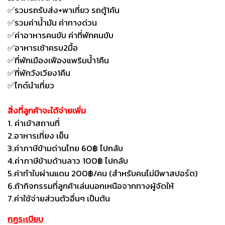
✅รวมรถรับส่ง+พาเที่ยว รถตู้1คัน
✅รวมค่าน้ำมัน ค่าทางด่วน
✅ค่าอาหารคนขับ ค่าที่พักคนขับ
✅อาหารเช้าครบ2มื้อ
✅ที่พักเมืองเฟืองแพริมน้ำ1คืน
✅ที่พักวังเวียง1คืน
✅ไกด์นำเที่ยว
สิ่งที่ลูกค้าจะใด้จ่ายเพิ่ม
1. ค่าเข้าสถานที่
2.อาหารเที่ยง เย็น
3.ค่าภาษีข้ามด่านไทย 60฿ ไปกลับ
4.ค่าภาษีข้ามด้านลาว 100฿ ไปกลับ
5.ค่าทำใบผ่านแดน 200฿/คน (สำหรับคนไม่มีพาสปอร์ต)
6.ถ้ากิจกรรมที่ลูกค้าเล่นนอกเหนือจากทางผู้จัดให้
7.ค่าใช้จ่ายส่วนตัวอื่นๆ เป็นต้น
กฏระเบียบ