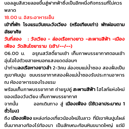
บอลลูนสีสวยลอยขึ้นสู่ฟากฟ้าซึ่งเป็นอีกหนึ่งกิจกรรมที่ไม่ควร
พลาด
18.00 น. อิสระอาหารเย็น
เข้าที่พัก โรงแรมวันชนะวังเวียง (หรือเทียบเท่า) พักผ่อนตาม
อัธยาศัย
วันที่สอง : วังเวียง - ล่องเรือหางยาว -สะพานสีฟ้า -เมือง
เฟือง วัดสินไชยาราม (เช้า/--/--)
06.00 น. อรุณสวัสดิ์ยามเช้า เก็บภาพบรรยากาศตอนเช้า
อุ่นไอไปด้วยสายหมอกแสงแดดอ่อนๆ
นำท่าน
ลงเรือหางยาวลำ
2-3คน ล่องชมแม่น้ำซอง สองฝั่งเป็น
ภูเขาหินปูน ชมบรรยากาศสองฝั่งแม่น้ำซองรับประทานอาหาร
ณ ห้องอาหารของโรงแรม
พร้อมเก็บภาพบรรยากาศ ถ่ายรูปคู่
สะพานสีฟ้า
ไฮไลท์แห่งใหม่
ของเมืองวังเวียง เก็บภาพบรรยากาศ
จากนั้น ออกเดินทาง สู่
เมืองเฟือง (ใช้เวลาประมาณ 1
ชั่วโมง)
ถึง
เมืองเฟือง
แหล่งท่องเที่ยวน้องใหม่ในลาว ที่มีเขาหินปูนโผล่
ขึ้นมากลางท้องไร่ท้องนา เป็นลักษณะก้อนหินขนาดใหญ่ แต่มี