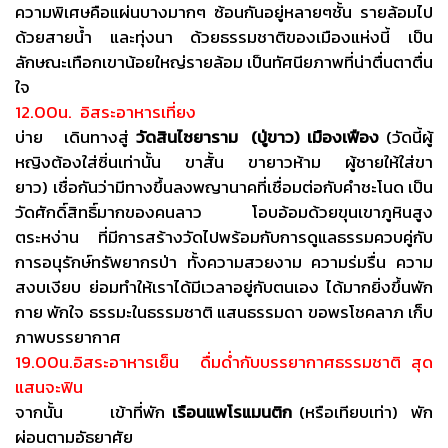
ความพิเศษคือแผ่นบางมากๆ ซ้อนกันอยู่หลายๆชั้น รายล้อมไป
ด้วยสายน้ำ และทุ่งนา ด้วยธรรมชาติของเมืองแห่งนี้ เป็น
ลักษณะเทือกเขาน้อยใหญ่รายล้อม เป็นทัศนียภาพที่น่าตื่นตาตื่น
ใจ
12.00น. อิสระอาหารเที่ยง
บ่าย เดินทางสู่
วัดสินไชยาราม (ปู่ขาว) เมืองเฟือง
(วัดนี้ผู้
หญิงต้องใส่ซิ่นเท่านั้น ขาสั้น ขายาวห้าม ผู้ชายให้ใส่ขา
ยาว) เชื่อกันว่ามีทางขึ้นลงพญานาคที่เชื่อมต่อกับคำชะโนด เป็น
วัดศักดิ์สิทธิ์มากของคนลาว โอบอ้อมด้วยขุนเขาภูหินสูง
ตระหง่าน ที่มีการสร้างวัดไปพร้อมกับการดูแลธรรมควบคู่กับ
การอนุรักษ์ทรัพยากรป่า ทั้งความสวยงาม ความร่มรื่น ความ
สงบเงียบ ย่อมทำให้เราได้มีเวลาอยู่กับตนเอง ได้มากยิ่งขึ้นพัก
กาย พักใจ ธรรมะในธรรมชาติ แสนธรรมดา ขอพรโชคลาภ เก็บ
ภาพบรรยากาศ
19.00น.อิสระอาหารเย็น ดื่มด่ำกับบรรยากาศธรรมชาติ สุด
แสนจะฟิน
จากนั้น เข้าที่พัก
เรือนแพโรแมนติก
(หรือเทียบเท่า) พัก
ผ่อนตามอัธยาศัย