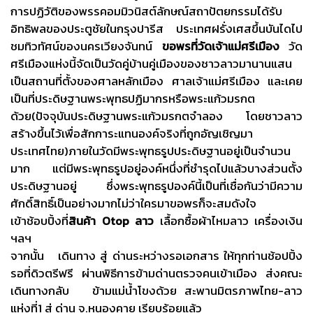
การปฏิวัติของพรรคอมมิวนิสต์ลักษณ์สถาปัตยกรรมได้รับ
อิทธิพลของประตูชัยในกรุงปารีส ประเทศฝรั่งเศสขึ้นบันไดไป
ชมทิวทัศน์ของนครเวียงจันทน์
ขอพรที่วัดเจ้าแม่ศรีเมือง
วัด
ศรีเมืองแห่งนี้จัดเป็นวัดคู่บ้านคู่เมืองของชาวลาวมานานแสน
เป็นสถานที่ตั้งของศาลหลักเมือง ศาลเจ้าแม่ศรีเมือง และเคย
เป็นที่ประดิษฐานพระพุทธปฏิมากรหรือพระแก้วมรกต
ด้วย(ปัจจุบันประดิษฐานพระแก้วมรกตจำลอง โดยชาวลาว
สร้างขึ้นไว้เพื่อสักการะแทนองค์จริงที่ถูกอัญเชิญมา
ประเทศไทย)ภายในวัดมีพระพุทธรูปประดิษฐานอยู่เป็นจำนวน
มาก แต่มีพระพุทธรูปอยู่องค์หนึ่งที่ชำรุดไปแล้วบางส่วนตั้ง
ประดิษฐานอยู่ ซึ่งพระพุทธรูปองค์นี้เป็นที่เชื่อกันว่ามีความ
ศักดิ์สิทธิ์เป็นอย่างมากไม่ว่าใครมาขอพรก็จะสมดังใจ
เข้าช้อบปิ้งที่
สินค้า Otop ลาว
เลื้อกซื้อผ้าไหมลาว เครื่องเงิน
ฯลฯ
จากนั้น เดินทาง สู่ ด่านระหว่างรอเอกสาร ให้ทุกท่านช้อปปิ้ง
รอที่ดิวตรีฟรี ผ่านพิธีการข้ามด่านตรวจคนเข้าเมือง ส่งคณะ
เดินทางกลับ ข้ามแม่น้ำโขงด้วย สะพานมิตรภาพไทย-ลาว
แห่งที่1 สู่ ด่าน จ.หนองคาย เรียบร้อยแล้ว