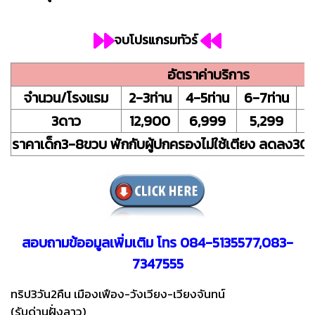
จบโปรแกรมทัวร์
อัตราค่าบริการ
จำนวน/โรงแรม
2-3ท่าน
4-5ท่าน
6-7ท่าน
8
3ดาว
12,900
6,999
5,299
ราคาเด็ก3-8ขวบ พักกับผู้ปกครองไม่ใช้เตียง ลดลง30
สอบถามข้ออมูลเพิ่มเติม โทร 084-5135577,083-
7347555
ทริป3วัน2คืน เมืองเฟือง-วังเวียง-เวียงจันทน์
(รับด่านฝั่งลาว)