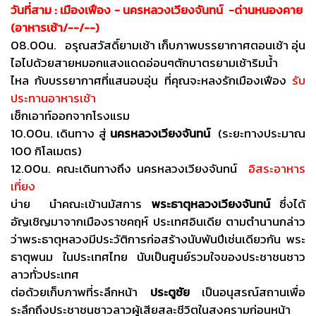
วันที่สาม : เมืองเฟือง - นครหลวงเวียงจันทน์ -ด่านหนองคาย
(อาหารเช้า/--/--)
08.00น. อรุณสวัสดิ์ยามเช้า เก็บภาพบรรยากาศตอนเช้า อุ่น
ไอไปด้วยสายหมอกแสงแดดอ่อนๆตักบาตรยามเช้าริมน้ำ
ไหล กับบรรยากาศที่แสนอบอุ่น ที่คุณจะหลงรักเมืองเฟือง
รับ
ประทานอาหารเช้า
เช็กเอาท์ออกจากโรงแรม
10.00น. เดินทาง สู่
นครหลวงเวียงจันทน์
(ระยะทางประมาณ
100 กิโลเมตร)
12.00น. คณะเดินทางถึง นครหลวงเวียงจันทน์
อิสระอาหาร
เที่ยง
บ่าย นำคณะเข้านมัสการ
พระธาตุหลวงเวียงจันทน์
ซึ่งได้
อัญเชิญมาจากเมืองราชคฤห์ ประเทศอินเดีย ตามตำนานกล่าว
ว่าพระธาตุหลวงมีประวัติการก่อสร้างนับพันปีเช่นเดียวกัน พระ
ธาตุพนม ในประเทศไทย นับเป็นศูนย์รวมใจของประชาชนชาว
ลาวทั่วประเทศ
ต่อด้วยเก็บภาพที่ระลึกหน้า
ประตูชัย
เป็นอนุสรณ์สถานเพื่อ
ระลึกถึงประชาชนชาวลาวผู้เสียสละชีวิตในสงครามก่อนหน้า