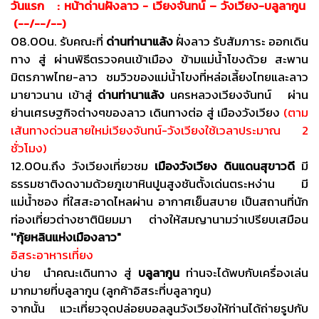
วันแรก : หน้าด่านฝั่งลาว - เวียงจันทน์ – วังเวียง-บลูลากูน
(--/--/--)
08.00น. รับคณะที่
ด่านท่านาแล้ง
ฝั่งลาว รับสัมภาระ ออกเดิน
ทาง สู่ ผ่านพิธีตรวจคนเข้าเมือง ข้ามแม่น้ำโขงด้วย สะพาน
มิตรภาพไทย-ลาว ชมวิวของแม่น้ำโขงที่หล่อเลี้ยงไทยและลาว
มายาวนาน เข้าสู่
ด่านท่านาแล้ง
นครหลวงเวียงจันทน์ ผ่าน
ย่านเศรษฐกิจต่างๆของลาว เดินทางต่อ สู่ เมืองวังเวียง
(ตาม
เส้นทางด่วนสายใหม่เวียงจันทน์-วังเวียงใช้เวลาประมาณ 2
ชั่วโมง)
12.00น.ถึง วังเวียงเที่ยวชม
เมืองวังเวียง ดินแดนสุขาวดี
มี
ธรรมชาติงดงามด้วยภูเขาหินปูนสูงชันตั้งเด่นตระหง่าน มี
แม่น้ำซอง ที่ใสสะอาดไหลผ่าน อากาศเย็นสบาย เป็นสถานที่นัก
ท่องเที่ยวต่างชาตินิยมมา ต่างให้สมญานามว่าเปรียบเสมือน
''กุ้ยหลินแห่งเมืองลาว"
อิสระอาหารเที่ยง
บ่าย นำคณะเดินทาง สู่
บลูลากูน
ท่านจะได้พบกับเครื่องเล่น
มากมายที่บลูลากูน (ลูกค้าอิสระที่บลูลากูน)
จากนั้น แวะเที่ยวจุดปล่อยบอลลูนวังเวียงให้ท่านได้ถ่ายรูปกับ