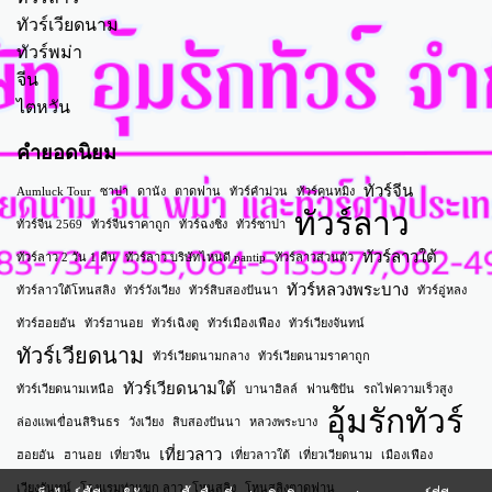
ทัวร์เวียดนาม
ทัวร์พม่า
จีน
ไตหวัน
คำยอดนิยม
ทัวร์จีน
Aumluck Tour
ซาปา
ดานัง
ตาดฟาน
ทัวร์คำม่วน
ทัวร์คุนหมิง
ทัวร์ลาว
ทัวร์จีน 2569
ทัวร์จีนราคาถูก
ทัวร์ฉงชิ่ง
ทัวร์ซาปา
ทัวร์ลาวใต้
ทัวร์ลาว 2 วัน 1 คืน
ทัวร์ลาว บริษัทไหนดี pantip
ทัวร์ลาวส่วนตัว
ทัวร์หลวงพระบาง
ทัวร์ลาวใต้โหนสลิง
ทัวร์วังเวียง
ทัวร์สิบสองปันนา
ทัวร์อู่หลง
ทัวร์ฮอยอัน
ทัวร์ฮานอย
ทัวร์เฉิงตู
ทัวร์เมืองเฟือง
ทัวร์เวียงจันทน์
ทัวร์เวียดนาม
ทัวร์เวียดนามกลาง
ทัวร์เวียดนามราคาถูก
ทัวร์เวียดนามใต้
ทัวร์เวียดนามเหนือ
บานาฮิลล์
ฟานซิปัน
รถไฟความเร็วสูง
อุ้มรักทัวร์
ล่องแพเขื่อนสิรินธร
วังเวียง
สิบสองปันนา
หลวงพระบาง
เที่ยวลาว
ฮอยอัน
ฮานอย
เที่ยวจีน
เที่ยวลาวใต้
เที่ยวเวียดนาม
เมืองเฟือง
เวียงจันทน์
โรงแรมท่าแขก ลาว
โหนสลิง
โหนสลิงตาดฟาน