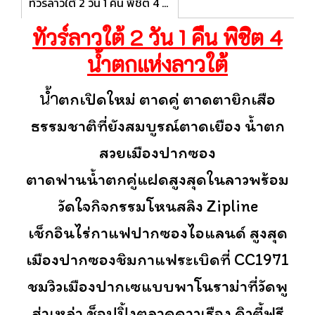
ทัวร์ลาวใต้ 2 วัน 1 คืน พิชิต 4 น้ำตกแห่งที่ราบสูง ลาวใต้
ทัวร์ลาวใต้ 2 วัน 1 คืน พิชิต 4
น้ำตกแห่งลาวใต้
น้ำ
ตกเปิดใหม่ ตาดคู่ ตาดตายิกเสือ
ธรรมชาติที่ยังสมบูรณ์ตาดเยือง น้ำตก
สวยเมืองปากซอง
ตาดฟานน้ำตกคู่แฝดสูงสุดในลาวพร้อม
วัดใจกิจกรรมโหนสลิง Zipline
เช็กอินไร่กาแฟปากซองไอแลนด์ สูงสุด
เมืองปากซองชิมกาแฟระเบิดที่ CC1971
ชมวิวเมืองปากเซแบบพาโนราม่าที่วัดพู
ส่าเหล่า ช็อปปิ้งตลาดดาวเรือง ดิวตี้ฟรี