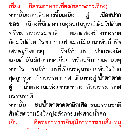
เที่ยง... อิสระอาหารเที่ยง(ตลาดดาวเรือง)
จากนั้นออกเดินทางขึ้นเหนือ สู่
เมืองปาก
ซอง
เมืองที่มีแต่ความอุดมสมบูรณ์เต็มไปด้วย
ทรัพยากรธรรมชาติ ตลอดสองข้างทางราย
ล้อมไปด้วย ไร่ชา กาแฟ แมกไม้นานาพันธ์ พืช
เศรษฐกิจต่างๆ ถึงไร่กาแฟ ปากซองไอ
แลนด์ สัมผัสอากาศเย็นๆ พร้อมจิบกาแฟ สดๆ
จากไร่ ชมไร่กาแฟที่เขียวชอุ่มหลายพันไร่ไกล
สุดลูกหูตา เก็บบรรยากาศ
เดินทางสู่
น้ำตกตาด
คู่
น้ำตกงามแห่งแขวงเซกอง กับบรรยากาศ
ธรรมชาติ
จากนั้น
ชมน้ำตกตาดตายิกเสือ
ชมธรรมชาติ
สัมผัสความยิ่งใหญ่อลังการแห่งสายน้ำตก
เย็น... อิสระอาหารเย็น(มีอาหารตามสั่ง-หมู