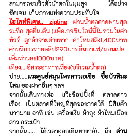
สามารถชมวิวตัวน้ำตกในมุมสูง ได้อย่าง
ชัดเจน เก็บภาพแห่งความประทับใจ
ไฮไลท์พิเศษ.. zipline
ผ่านน้ำตกตาดฟานสุด
ระทึก สุดตื่นเต้น (แพ็คเกจซิปไลน์นี้ไม่รวมในค่า
ทัวร์ ลูกค้าจ่ายต่างหาก ค่าโหนสลิง1,400บาท
ค่าบริการถ่ายคลิป290บาทดื่มกาแฟ/นอนเปล
เพิ่มท่านละ1000บาท)
เที่ยง... อิสระอาหารเที่ยง(บริเวณน้ำตก)
บ่าย.....
แวะศูนย์สมุนไพรลาวเอเชีย ซื้อบัวหิมะ
โสม
ของฝากอื่นๆ ฯลฯ
จากนั้นเดินทางต่อ แว๊ะช็อปปิ้งที่ ตลาดดาว
เรือง เป็นตลาดที่ใหญ่ที่สุดของภาคใต้ มีสินค้า
มากมาย อาทิ เช่น เครื่องเงิน ผ้าถุง ผ้าไหมเมือง
ลาว กระเป๋า
จากนั้น..... ได้เวลาออกเดินทางกลับ ถึง
ด่าน