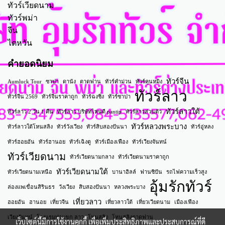
ทัวร์เวียดนาม
ทัวร์พม่า
จีน
ไตหวัน
คำยอดนิยม
ทัวร์จีน
Aumluck Tour
ซาปา
ดานัง
ตาดฟาน
ทัวร์คำม่วน
ทัวร์คุนหมิง
ทัวร์ลาว
ทัวร์จีน 2569
ทัวร์จีนราคาถูก
ทัวร์ฉงชิ่ง
ทัวร์ซาปา
ทัวร์ลาวใต้
ทัวร์ลาว 2 วัน 1 คืน
ทัวร์ลาว บริษัทไหนดี pantip
ทัวร์ลาวส่วนตัว
ทัวร์หลวงพระบาง
ทัวร์ลาวใต้โหนสลิง
ทัวร์วังเวียง
ทัวร์สิบสองปันนา
ทัวร์อู่หลง
ทัวร์ฮอยอัน
ทัวร์ฮานอย
ทัวร์เฉิงตู
ทัวร์เมืองเฟือง
ทัวร์เวียงจันทน์
ทัวร์เวียดนาม
ทัวร์เวียดนามกลาง
ทัวร์เวียดนามราคาถูก
ทัวร์เวียดนามใต้
ทัวร์เวียดนามเหนือ
บานาฮิลล์
ฟานซิปัน
รถไฟความเร็วสูง
อุ้มรักทัวร์
ล่องแพเขื่อนสิรินธร
วังเวียง
สิบสองปันนา
หลวงพระบาง
เที่ยวลาว
ฮอยอัน
ฮานอย
เที่ยวจีน
เที่ยวลาวใต้
เที่ยวเวียดนาม
เมืองเฟือง
เวียงจันทน์
โรงแรมท่าแขก ลาว
โหนสลิง
โหนสลิงตาดฟาน
เว็บไซต์นี้มีการใช้งานคุกกี้ เพื่อเพิ่มประสิทธิภาพและประสบการณ์ที่ดี