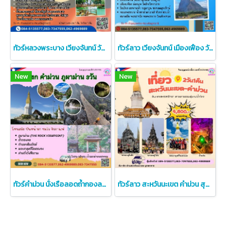
ทัวร์หลวงพระบาง เวียงจันทน์ วังเวียง 3 วัน 2 คืน จากหนองคาย
ทัวร์ลาว เวียงจันทน์ เมืองเฟือง วังเวียง หลวงพระบาง ราคาถูก
New
New
ทัวร์คำม่วน นั่งเรือลอดถ้ำกองลอ ภูผาม่าน The Rock Viewpoint ถ้ำปลาเซือม
ทัวร์ลาว สะหวันนะเขต คำม่วน สุดยอด 3พระธาตุแห่งลุ่มแม่น้ำโขง