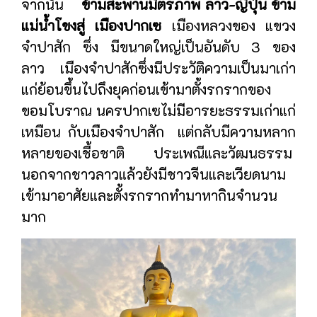
จากนั้น
ข้ามสะพานมิตรภาพ ลาว-ญี่ปุ่น ข้าม
แม่น้ำโขงสู่ เมืองปากเซ
เมืองหลวงของ แขวง
จำปาสัก ซึ่ง มีขนาดใหญ่เป็นอันดับ 3 ของ
ลาว เมืองจำปาสักซึ่งมีประวัติความเป็นมาเก่า
แก่ย้อนขึ้นไปถึงยุคก่อนเข้ามาตั้งรกรากของ
ขอมโบราณ นครปากเซไม่มีอารยะธรรมเก่าแก่
เหมือน กับเมืองจำปาสัก แต่กลับมีความหลาก
หลายของเชื้อชาติ ประเพณีและวัฒนธรรม
นอกจากชาวลาวแล้วยังมีชาวจีนและเวียดนาม
เข้ามาอาศัยและตั้งรกรากทำมาหากินจำนวน
มาก