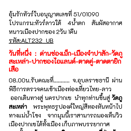
อุ้มรักทัวร์ใบอนุญาตเลขที่ 51/01090
โปรแกรม:ทัวร์ลาวใต้ 4น้ำตก สัมผัสอากาศ
หนาวเมืองปากซอง 2วัน 1คืน
รหัส:ALT232_UB
วันที่หนึ่ง : ด่านช่องเม็ก-เมืองจำปาสัก-วัดภู
สะเหล่า-ปากซองไอแลนด์-ตาดคู่-ตาดตายิก
เสือ
08.00น.รับคณะที่........... จ.อุบลราชธานี ผ่าน
พิธีการตรวจคนเข้าเมืองท่องเที่ยวไทย-ลาว
ออกเดินทางสู่ นครปากเซ นำทุกท่านขึ้นสู่
วัดภู
สะเหล่า
พระพุทธรูปองค์ใหญ่สีทองหันหน้าไป
ทางแม่น้ำโขง จากมุมนี้เราสามารถมองเห็นวิว
เมืองปากเซได้ทั้งเมือง เก็บภาพบรรยากาศ