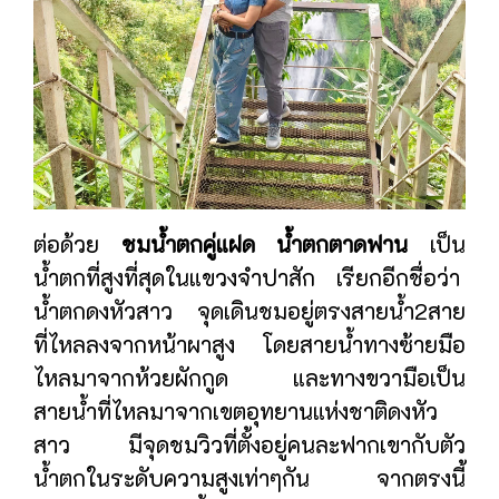
ต่อด้วย
ชมน้ำตกคู่แฝด น้ำตกตาดฟาน
เป็น
น้ำตกที่สูงที่สุดในแขวงจำปาสัก เรียกอีกชื่อว่า
น้ำตกดงหัวสาว จุดเดินชมอยู่ตรงสายน้ำ2สาย
ที่ไหลลงจากหน้าผาสูง โดยสายน้ำทางซ้ายมือ
ไหลมาจากห้วยผักกูด และทางขวามือเป็น
สายน้ำที่ไหลมาจากเขตอุทยานแห่งชาติดงหัว
สาว มีจุดชมวิวที่ตั้งอยู่คนละฟากเขากับตัว
น้ำตกในระดับความสูงเท่าๆกัน จากตรงนี้