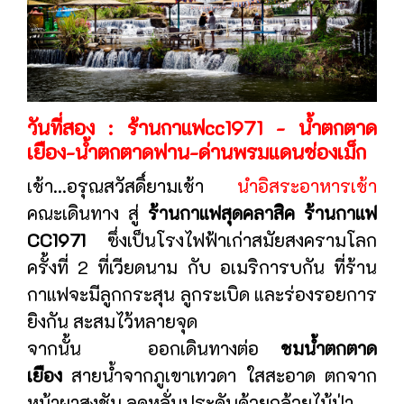
วันที่สอง : ร้านกาแฟcc1971 - น้ำตกตาด
เยือง-น้ำตกตาดฟาน-ด่านพรมแดนช่องเม็ก
เช้า...อรุณสวัสดิ์ยามเช้า
นำอิสระอาหารเช้า
คณะเดินทาง สู่
ร้านกาแฟสุดคลาสิค ร้านกาแฟ
CC1971
ซึ่งเป็นโรงไฟฟ้าเก่าสมัยสงครามโลก
ครั้งที่ 2 ที่เวียดนาม กับ อเมริการบกัน ที่ร้าน
กาแฟจะมีลูกกระสุน ลูกระเบิด และร่องรอยการ
ยิงกัน สะสมไว้หลายจุด
จากนั้น ออกเดินทางต่อ
ชมน้ำตกตาด
เยือง
สายน้ำจากภูเขาเทวดา ใสสะอาด ตกจาก
หน้าผาสูงชัน ลดหลั่นประดับด้วยกล้วยไม้ป่า