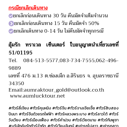
กรณียกเลิกเดินทาง
ยกเลิกก่อนเดินทาง 30 วัน คืนมัดจำเต็มจำนวน
ยกเลิกก่อนเดินทาง 15 วัน คืนมัดจำ 50%
ยกเลิกเดินทาง 0-14 วัน ไม่คืนมัดจำทุกกรณี
อุ้มรัก ทราเวล เซ็นเตอร์ ใบอนุญาตนำเที่ยวเลขที่
51/01195
Tel. 084-513-5577,083-734-7555,062-496-
9889
เลขที่ 476 ม.13 ต.ช่องเม็ก อ.สิรินธร จ. อุบลราชธานี
34350
Email:aumraktour_gold@outlook.co.th
www.aumlucktour.net
#ทัวร์ลี่เจียง #ทัวร์คุนหมิง #ทัวร์จีน #ทัวร์จางเจียเจี้ย #ทัวร์สิบสอง
ปันนา #ทัวร์จีนด้วยรถไฟฟ้า #ทัวร์หลวงพระบาง #ทัวร์ลาวใต้ #ทัวร์
วังเวียง #ทัวร์เมืองเฟือง #ทัวร์คำม่วน #ทัวร์เวียดนาม #ทัวร์กัมพูชา
#บริษัทอุ้มรักทัวร์จำกัด #ทัวร์เวียงจันทน์ #เช่ารถไปลาว #เช่ารถลาว