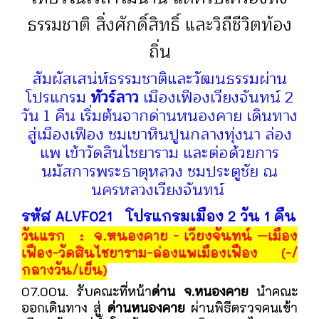
ธรรมชาติ สิ่งศักดิ์สิทธิ์ และวิถีชีวิตท้อง
ถิ่น
สัมผัสเสน่ห์ธรรมชาติและวัฒนธรรมผ่าน
โปรแกรม
ทัวร์ลาว
เมืองเฟืองเวียงจันทน์ 2
วัน 1 คืน เริ่มต้นจากด่านหนองคาย เดินทาง
สู่เมืองเฟือง ชมเขาหินปูนกลางทุ่งนา ล่อง
แพ เข้าวัดสินไชยาราม และต่อด้วยการ
นมัสการพระธาตุหลวง ชมประตูชัย ณ
นครหลวงเวียงจันทน์
รหัส ALVF021 โปรแกรมเมือง 2 วัน 1 คืน
วันแรก : จ.หนองคาย - เวียงจันทน์ –เมือง
เฟือง-วัดสินไชยาราม-ล่องแพเมืองเฟือง (-/
กลางวัน/เย็น)
07.00น. รับคณะที่หน้า
ด่าน จ.หนองคาย
นำคณะ
ออกเดินทาง สู่
ด่านหนองคาย
ผ่านพิธีตรวจคนเข้า