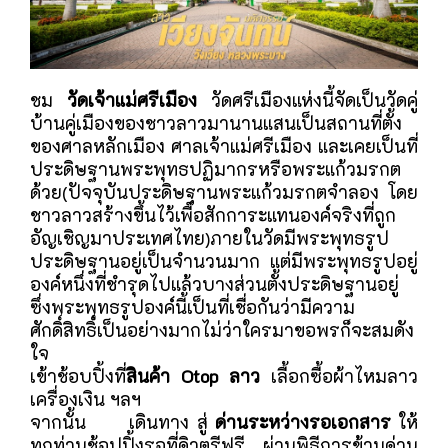
ชม
วัดเจ้าแม่ศรีเมือง
วัดศรีเมืองแห่งนี้จัดเป็นวัดคู่
บ้านคู่เมืองของชาวลาวมานานแสนเป็นสถานที่ตั้ง
ของศาลหลักเมือง ศาลเจ้าแม่ศรีเมือง และเคยเป็นที่
ประดิษฐานพระพุทธปฏิมากรหรือพระแก้วมรกต
ด้วย(ปัจจุบันประดิษฐานพระแก้วมรกตจำลอง โดย
ชาวลาวสร้างขึ้นไว้เพื่อสักการะแทนองค์จริงที่ถูก
อัญเชิญมาประเทศไทย)ภายในวัดมีพระพุทธรูป
ประดิษฐานอยู่เป็นจำนวนมาก แต่มีพระพุทธรูปอยู่
องค์หนึ่งที่ชำรุดไปแล้วบางส่วนตั้งประดิษฐานอยู่
ซึ่งพระพุทธรูปองค์นี้เป็นที่เชื่อกันว่ามีความ
ศักดิ์สิทธิ์เป็นอย่างมากไม่ว่าใครมาขอพรก็จะสมดัง
ใจ
เข้าช้อบปิ้งที่
สินค้า Otop ลาว
เลื้อกซื้อผ้าไหมลาว
เครื่องเงิน ฯลฯ
จากนั้น เดินทาง สู่
ด่านระหว่างรอเอกสาร
ให้
ทุกท่านช้อปปิ้งรอที่ดิวตรีฟรี ผ่านพิธีการข้ามด่าน