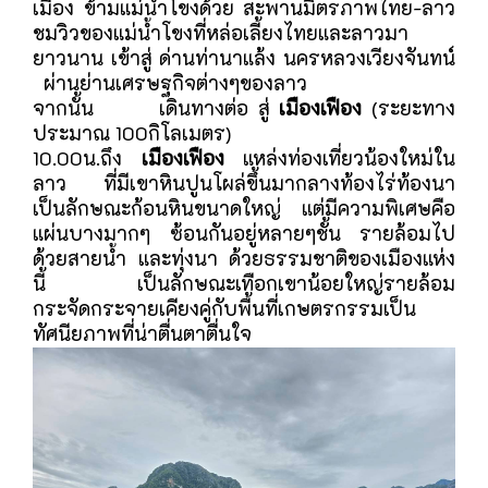
เมือง ข้ามแม่น้ำโขงด้วย สะพานมิตรภาพไทย-ลาว
ชมวิวของแม่น้ำโขงที่หล่อเลี้ยงไทยและลาวมา
ยาวนาน เข้าสู่ ด่านท่านาแล้ง นครหลวงเวียงจันทน์
ผ่านย่านเศรษฐกิจต่างๆของลาว
จากนั้น เดินทางต่อ สู่
เมืองเฟือง
(ระยะทาง
ประมาณ 100กิโลเมตร)
10.00น.ถึง
เมืองเฟือง
แหล่งท่องเที่ยวน้องใหม่ใน
ลาว ที่มีเขาหินปูนโผล่ขึ้นมากลางท้องไร่ท้องนา
เป็นลักษณะก้อนหินขนาดใหญ่ แต่มีความพิเศษคือ
แผ่นบางมากๆ ซ้อนกันอยู่หลายๆชั้น รายล้อมไป
ด้วยสายน้ำ และทุ่งนา ด้วยธรรมชาติของเมืองแห่ง
นี้ เป็นลักษณะเทือกเขาน้อยใหญ่รายล้อม
กระจัดกระจายเคียงคู่กับพื้นที่เกษตรกรรมเป็น
ทัศนียภาพที่น่าตื่นตาตื่นใจ