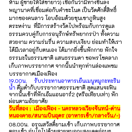
ห้าม ผู้ชายให้ใส่ขายาว) เชื่อกันว่ามีทางขึ้นลง
พญานาคที่เชื่อมต่อกับคำชะโนด เป็นวัดศักดิ์สิทธิ์
มากของคนลาว โอบอ้อมด้วยขุนเขาภูหินสูง
ตระหง่าน ที่มีการสร้างวัดไปพร้อมกับการดูแล
ธรรมควบคู่กับการอนุรักษ์ทรัพยากรป่า ทั้งความ
สวยงาม ความร่มรื่น ความสงบเงียบ ย่อมทำให้เรา
ได้มีเวลาอยู่กับตนเอง ได้มากยิ่งขึ้นพักกาย พักใจ
ธรรมะในธรรมชาติ แสนธรรมดา ขอพรโชคลาภ
เก็บภาพบรรยากาศ จากนั้นนำทุกท่านล่องแพชม
บรรยากาศเมืองเฟือง
19.00น. รับประทานอาหารเย็นเมนูหมูกะทะริม
น้ำ
ดื่มด่ำกับบรรยากาศธรรมชาติ สุดแสนจะฟิน
จากนั้นเข้าที่พัก
เอ็มแอนอาร์2
(
หรือเทียบเท่า) พัก
ผ่อนตามอัธยาศัย
วันที่สอง : เมืองเฟือง - นครหลวงเวียงจันทน์-ด่าน
หนองคาย/สนามบินอุดร (อาหารเช้า/กลางวัน/-)
08.00น. อรุณสวัสดิ์ยามเช้า เก็บภาพบรรยากาศ
ตอนเช้า อุ่นไอไปด้วยสายหมอกแสงแดดอ่อนๆ