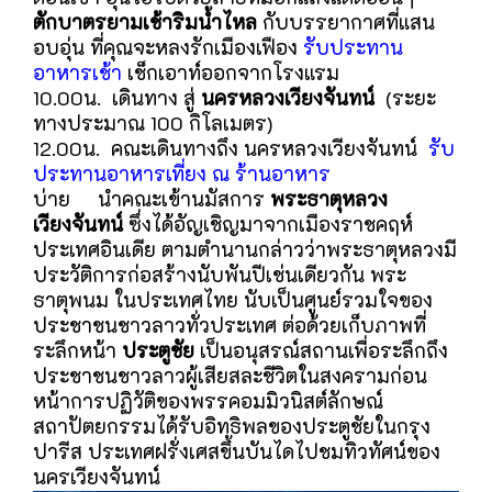
ตักบาตรยามเช้าริมน้ำไหล
กับบรรยากาศที่แสน
อบอุ่น ที่คุณจะหลงรักเมืองเฟือง
รับประทาน
อาหารเช้า
เช็กเอาท์ออกจากโรงแรม
10.00น. เดินทาง สู่
นครหลวงเวียงจันทน์
(ระยะ
ทางประมาณ 100 กิโลเมตร)
12.00น. คณะเดินทางถึง นครหลวงเวียงจันทน์
รับ
ประทานอาหารเที่ยง ณ ร้านอาหาร
บ่าย นำคณะเข้านมัสการ
พระธาตุหลวง
เวียงจันทน์
ซึ่งได้อัญเชิญมาจากเมืองราชคฤห์
ประเทศอินเดีย ตามตำนานกล่าวว่าพระธาตุหลวงมี
ประวัติการก่อสร้างนับพันปีเช่นเดียวกัน พระ
ธาตุพนม ในประเทศไทย นับเป็นศูนย์รวมใจของ
ประชาชนชาวลาวทั่วประเทศ ต่อด้วยเก็บภาพที่
ระลึกหน้า
ประตูชัย
เป็นอนุสรณ์สถานเพื่อระลึกถึง
ประชาชนชาวลาวผู้เสียสละชีวิตในสงครามก่อน
หน้าการปฏิวัติของพรรคอมมิวนิสต์ลักษณ์
สถาปัตยกรรมได้รับอิทธิพลของประตูชัยในกรุง
ปารีส ประเทศฝรั่งเศสขึ้นบันไดไปชมทิวทัศน์ของ
นครเวียงจันทน์