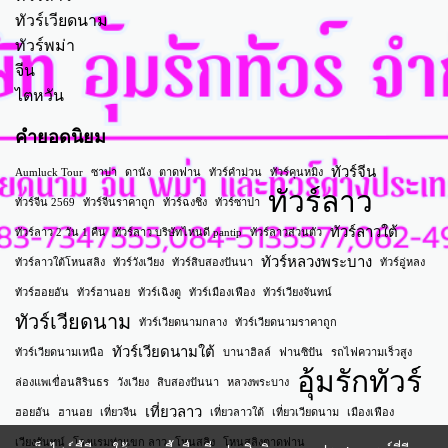
ทัวร์เวียดนาม
ทัวร์พม่า
จีน
ไตหวัน
คำยอดนิยม
ทัวร์จีน
Aumluck Tour
ซาปา
ดานัง
ตาดฟาน
ทัวร์คำม่วน
ทัวร์คุนหมิง
ทัวร์ลาว
ทัวร์จีน 2569
ทัวร์จีนราคาถูก
ทัวร์ฉงชิ่ง
ทัวร์ซาปา
ทัวร์ลาวใต้
ทัวร์ลาว 2 วัน 1 คืน
ทัวร์ลาว บริษัทไหนดี pantip
ทัวร์ลาวส่วนตัว
ทัวร์หลวงพระบาง
ทัวร์ลาวใต้โหนสลิง
ทัวร์วังเวียง
ทัวร์สิบสองปันนา
ทัวร์อู่หลง
ทัวร์ฮอยอัน
ทัวร์ฮานอย
ทัวร์เฉิงตู
ทัวร์เมืองเฟือง
ทัวร์เวียงจันทน์
ทัวร์เวียดนาม
ทัวร์เวียดนามกลาง
ทัวร์เวียดนามราคาถูก
ทัวร์เวียดนามใต้
ทัวร์เวียดนามเหนือ
บานาฮิลล์
ฟานซิปัน
รถไฟความเร็วสูง
อุ้มรักทัวร์
ล่องแพเขื่อนสิรินธร
วังเวียง
สิบสองปันนา
หลวงพระบาง
เที่ยวลาว
ฮอยอัน
ฮานอย
เที่ยวจีน
เที่ยวลาวใต้
เที่ยวเวียดนาม
เมืองเฟือง
เวียงจันทน์
โรงแรมท่าแขก ลาว
โหนสลิง
โหนสลิงตาดฟาน