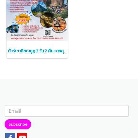
ทัวร์เขาคิชฌกูฏ 3 วัน 2 คืน จากอุบลฯ สักการะรอยพระพุทธบาท
Subscribe