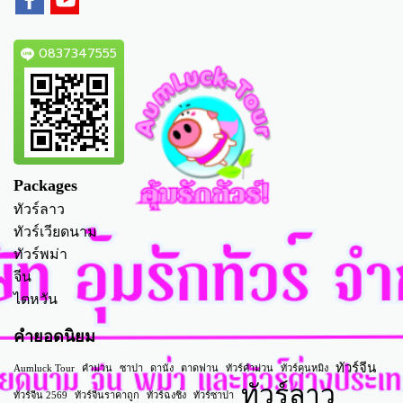
0837347555
Packages
ทัวร์ลาว
ทัวร์เวียดนาม
ทัวร์พม่า
จีน
ไตหวัน
คำยอดนิยม
ทัวร์จีน
Aumluck Tour
คำม่วน
ซาปา
ดานัง
ตาดฟาน
ทัวร์คำม่วน
ทัวร์คุนหมิง
ทัวร์ลาว
ทัวร์จีน 2569
ทัวร์จีนราคาถูก
ทัวร์ฉงชิ่ง
ทัวร์ซาปา