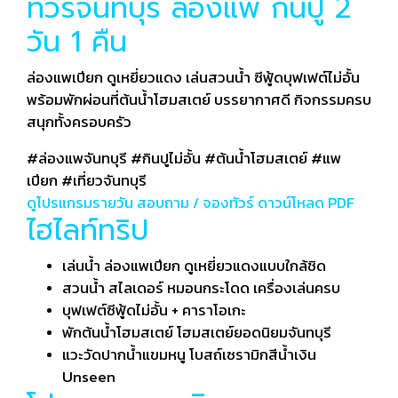
ทัวร์จันทบุรี ล่องแพ กินปู 2
วัน 1 คืน
ล่องแพเปียก ดูเหยี่ยวแดง เล่นสวนน้ำ ซีฟู้ดบุฟเฟต์ไม่อั้น
พร้อมพักผ่อนที่ต้นน้ำโฮมสเตย์ บรรยากาศดี กิจกรรมครบ
สนุกทั้งครอบครัว
#ล่องแพจันทบุรี
#กินปูไม่อั้น
#ต้นน้ำโฮมสเตย์
#แพ
เปียก
#เที่ยวจันทบุรี
ดูโปรแกรมรายวัน
สอบถาม / จองทัวร์
ดาวน์โหลด PDF
ไฮไลท์ทริป
เล่นน้ำ ล่องแพเปียก ดูเหยี่ยวแดงแบบใกล้ชิด
สวนน้ำ สไลเดอร์ หมอนกระโดด เครื่องเล่นครบ
บุฟเฟต์ซีฟู้ดไม่อั้น + คาราโอเกะ
พักต้นน้ำโฮมสเตย์ โฮมสเตย์ยอดนิยมจันทบุรี
แวะวัดปากน้ำแขมหนู โบสถ์เซรามิกสีน้ำเงิน
Unseen