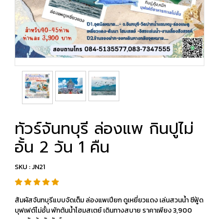
ทัวร์จันทบุรี ล่องแพ กินปูไม่
อั้น 2 วัน 1 คืน
SKU : JN21
สัมผัสจันทบุรีแบบจัดเต็ม ล่องแพเปียก ดูเหยี่ยวแดง เล่นสวนน้ำ ซีฟู้ด
บุฟเฟต์ไม่อั้น พักต้นน้ำโฮมสเตย์ เดินทางสบาย ราคาเพียง 3,900