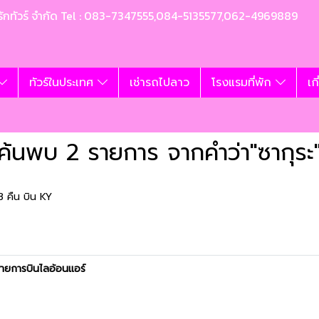
ท อุ้มรักทัวร์ จำกัด Tel : 083-7347555,084-5135577,062-4969889
ทัวร์ในประเทศ
เช่ารถไปลาว
โรงแรมที่พัก
เก
ค้นพบ 2 รายการ จากคำว่า"ซากุระ
 3 คืน บิน KY
สายการบินไลอ้อนแอร์