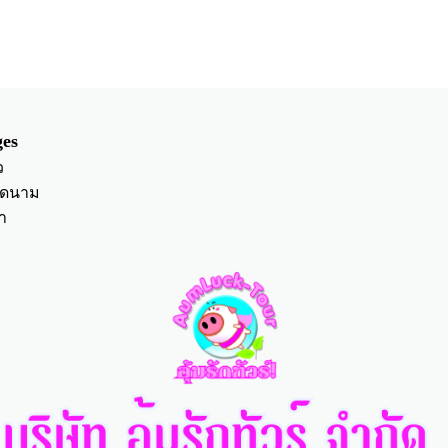
es
ว
ียดนาม
า