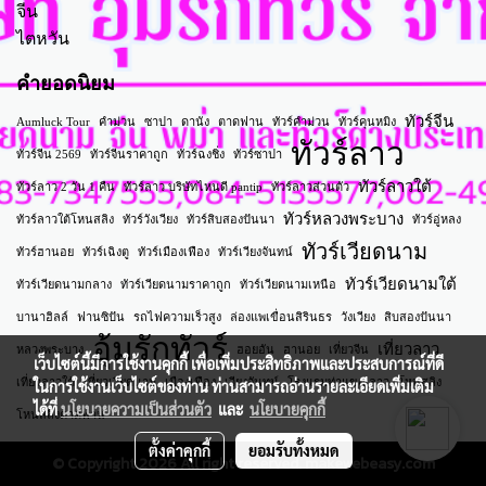
จีน
ไตหวัน
คำยอดนิยม
ทัวร์จีน
Aumluck Tour
คำม่วน
ซาปา
ดานัง
ตาดฟาน
ทัวร์คำม่วน
ทัวร์คุนหมิง
ทัวร์ลาว
ทัวร์จีน 2569
ทัวร์จีนราคาถูก
ทัวร์ฉงชิ่ง
ทัวร์ซาปา
ทัวร์ลาวใต้
ทัวร์ลาว 2 วัน 1 คืน
ทัวร์ลาว บริษัทไหนดี pantip
ทัวร์ลาวส่วนตัว
ทัวร์หลวงพระบาง
ทัวร์ลาวใต้โหนสลิง
ทัวร์วังเวียง
ทัวร์สิบสองปันนา
ทัวร์อู่หลง
ทัวร์เวียดนาม
ทัวร์ฮานอย
ทัวร์เฉิงตู
ทัวร์เมืองเฟือง
ทัวร์เวียงจันทน์
ทัวร์เวียดนามใต้
ทัวร์เวียดนามกลาง
ทัวร์เวียดนามราคาถูก
ทัวร์เวียดนามเหนือ
บานาฮิลล์
ฟานซิปัน
รถไฟความเร็วสูง
ล่องแพเขื่อนสิรินธร
วังเวียง
สิบสองปันนา
อุ้มรักทัวร์
เที่ยวลาว
หลวงพระบาง
ฮอยอัน
ฮานอย
เที่ยวจีน
เว็บไซต์นี้มีการใช้งานคุกกี้ เพื่อเพิ่มประสิทธิภาพและประสบการณ์ที่ดี
เที่ยวลาวใต้
เที่ยวเวียดนาม
เมืองเฟือง
เวียงจันทน์
โรงแรมท่าแขก ลาว
โหนสลิง
ในการใช้งานเว็บไซต์ของท่าน ท่านสามารถอ่านรายละเอียดเพิ่มเติม
ได้ที่
นโยบายความเป็นส่วนตัว
และ
นโยบายคุกกี้
โหนสลิงตาดฟาน
ตั้งค่าคุกกี้
ยอมรับทั้งหมด
© Copyright 2026 All right reserved. makewebeasy.com