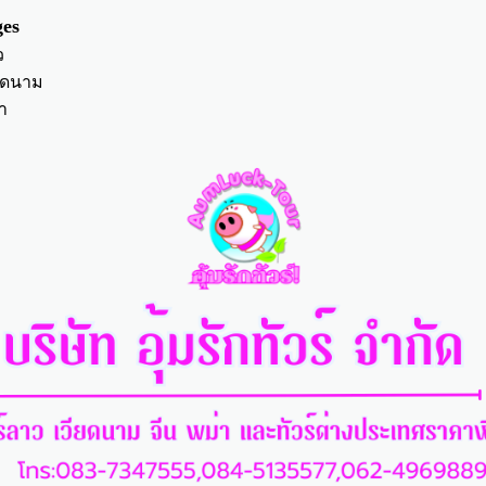
es
ว
ียดนาม
า