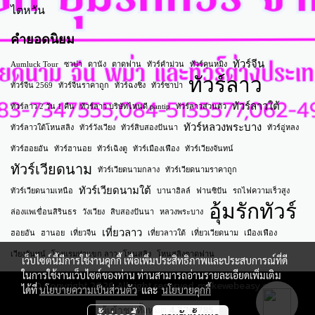
ไตหวัน
คำยอดนิยม
ทัวร์จีน
Aumluck Tour
ซาปา
ดานัง
ตาดฟาน
ทัวร์คำม่วน
ทัวร์คุนหมิง
ทัวร์ลาว
ทัวร์จีน 2569
ทัวร์จีนราคาถูก
ทัวร์ฉงชิ่ง
ทัวร์ซาปา
ทัวร์ลาวใต้
ทัวร์ลาว 2 วัน 1 คืน
ทัวร์ลาว บริษัทไหนดี pantip
ทัวร์ลาวส่วนตัว
ทัวร์หลวงพระบาง
ทัวร์ลาวใต้โหนสลิง
ทัวร์วังเวียง
ทัวร์สิบสองปันนา
ทัวร์อู่หลง
ทัวร์ฮอยอัน
ทัวร์ฮานอย
ทัวร์เฉิงตู
ทัวร์เมืองเฟือง
ทัวร์เวียงจันทน์
ทัวร์เวียดนาม
ทัวร์เวียดนามกลาง
ทัวร์เวียดนามราคาถูก
ทัวร์เวียดนามใต้
ทัวร์เวียดนามเหนือ
บานาฮิลล์
ฟานซิปัน
รถไฟความเร็วสูง
อุ้มรักทัวร์
ล่องแพเขื่อนสิรินธร
วังเวียง
สิบสองปันนา
หลวงพระบาง
เที่ยวลาว
ฮอยอัน
ฮานอย
เที่ยวจีน
เที่ยวลาวใต้
เที่ยวเวียดนาม
เมืองเฟือง
เวียงจันทน์
โรงแรมท่าแขก ลาว
โหนสลิง
โหนสลิงตาดฟาน
เว็บไซต์นี้มีการใช้งานคุกกี้ เพื่อเพิ่มประสิทธิภาพและประสบการณ์ที่ดี
ในการใช้งานเว็บไซต์ของท่าน ท่านสามารถอ่านรายละเอียดเพิ่มเติม
© Copyright 2026 All right reserved. makewebeasy.com
ได้ที่
นโยบายความเป็นส่วนตัว
และ
นโยบายคุกกี้
ผู้เข้าชมทั้งหมด
4,326,785