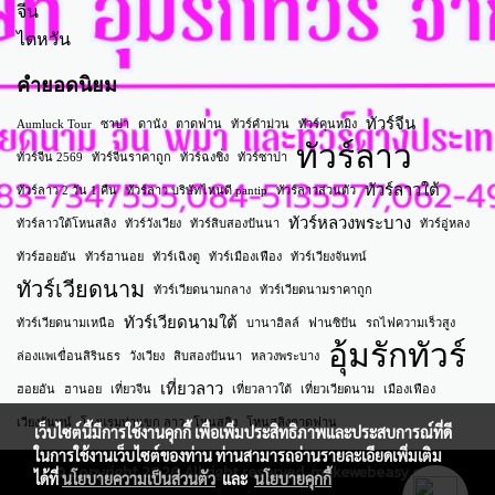
จีน
ไตหวัน
คำยอดนิยม
ทัวร์จีน
Aumluck Tour
ซาปา
ดานัง
ตาดฟาน
ทัวร์คำม่วน
ทัวร์คุนหมิง
ทัวร์ลาว
ทัวร์จีน 2569
ทัวร์จีนราคาถูก
ทัวร์ฉงชิ่ง
ทัวร์ซาปา
ทัวร์ลาวใต้
ทัวร์ลาว 2 วัน 1 คืน
ทัวร์ลาว บริษัทไหนดี pantip
ทัวร์ลาวส่วนตัว
ทัวร์หลวงพระบาง
ทัวร์ลาวใต้โหนสลิง
ทัวร์วังเวียง
ทัวร์สิบสองปันนา
ทัวร์อู่หลง
ทัวร์ฮอยอัน
ทัวร์ฮานอย
ทัวร์เฉิงตู
ทัวร์เมืองเฟือง
ทัวร์เวียงจันทน์
ทัวร์เวียดนาม
ทัวร์เวียดนามกลาง
ทัวร์เวียดนามราคาถูก
ทัวร์เวียดนามใต้
ทัวร์เวียดนามเหนือ
บานาฮิลล์
ฟานซิปัน
รถไฟความเร็วสูง
อุ้มรักทัวร์
ล่องแพเขื่อนสิรินธร
วังเวียง
สิบสองปันนา
หลวงพระบาง
เที่ยวลาว
ฮอยอัน
ฮานอย
เที่ยวจีน
เที่ยวลาวใต้
เที่ยวเวียดนาม
เมืองเฟือง
เวียงจันทน์
โรงแรมท่าแขก ลาว
โหนสลิง
โหนสลิงตาดฟาน
เว็บไซต์นี้มีการใช้งานคุกกี้ เพื่อเพิ่มประสิทธิภาพและประสบการณ์ที่ดี
ในการใช้งานเว็บไซต์ของท่าน ท่านสามารถอ่านรายละเอียดเพิ่มเติม
© Copyright 2026 All right reserved. makewebeasy.com
ได้ที่
นโยบายความเป็นส่วนตัว
และ
นโยบายคุกกี้