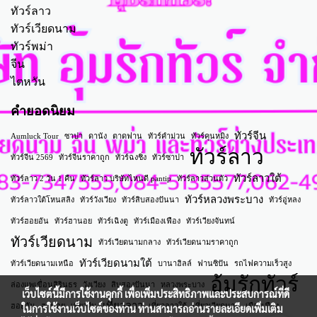
ทัวร์ลาว
ทัวร์เวียดนาม
ทัวร์พม่า
จีน
ไตหวัน
คำยอดนิยม
ทัวร์จีน
Aumluck Tour
ซาปา
ดานัง
ตาดฟาน
ทัวร์คำม่วน
ทัวร์คุนหมิง
ทัวร์ลาว
ทัวร์จีน 2569
ทัวร์จีนราคาถูก
ทัวร์ฉงชิ่ง
ทัวร์ซาปา
ทัวร์ลาวใต้
ทัวร์ลาว 2 วัน 1 คืน
ทัวร์ลาว บริษัทไหนดี pantip
ทัวร์ลาวส่วนตัว
ทัวร์หลวงพระบาง
ทัวร์ลาวใต้โหนสลิง
ทัวร์วังเวียง
ทัวร์สิบสองปันนา
ทัวร์อู่หลง
ทัวร์ฮอยอัน
ทัวร์ฮานอย
ทัวร์เฉิงตู
ทัวร์เมืองเฟือง
ทัวร์เวียงจันทน์
ทัวร์เวียดนาม
ทัวร์เวียดนามกลาง
ทัวร์เวียดนามราคาถูก
ทัวร์เวียดนามใต้
ทัวร์เวียดนามเหนือ
บานาฮิลล์
ฟานซิปัน
รถไฟความเร็วสูง
อุ้มรักทัวร์
ล่องแพเขื่อนสิรินธร
วังเวียง
สิบสองปันนา
หลวงพระบาง
เว็บไซต์นี้มีการใช้งานคุกกี้ เพื่อเพิ่มประสิทธิภาพและประสบการณ์ที่ดี
เที่ยวลาว
ฮอยอัน
ฮานอย
เที่ยวจีน
เที่ยวลาวใต้
เที่ยวเวียดนาม
เมืองเฟือง
ในการใช้งานเว็บไซต์ของท่าน ท่านสามารถอ่านรายละเอียดเพิ่มเติม