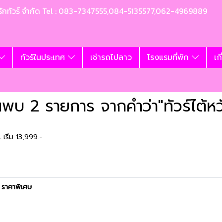
ท อุ้มรักทัวร์ จำกัด Tel : 083-7347555,084-5135577,062-4969889
ทัวร์ในประเทศ
เช่ารถไปลาว
โรงแรมที่พัก
เก
นพบ 2 รายการ จากคำว่า"ทัวร์ไต้หว
L เริ่ม 13,999.-
ว ราคาพิเศษ