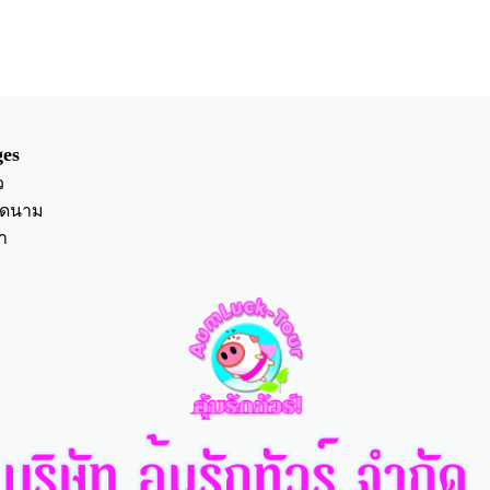
es
ว
ียดนาม
า