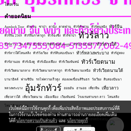
ไตหวัน
คำยอดนิยม
ทัวร์จีน
Aumluck Tour
คำม่วน
ซาปา
ดานัง
ตาดฟาน
ทัวร์คำม่วน
ทัวร์คุนหมิง
ทัวร์ลาว
ทัวร์จีน 2569
ทัวร์จีนราคาถูก
ทัวร์ฉงชิ่ง
ทัวร์ซาปา
ทัวร์ลาวใต้
ทัวร์ลาว 2 วัน 1 คืน
ทัวร์ลาว บริษัทไหนดี pantip
ทัวร์ลาวส่วนตัว
ทัวร์หลวงพระบาง
ทัวร์ลาวใต้โหนสลิง
ทัวร์วังเวียง
ทัวร์สิบสองปันนา
ทัวร์อู่หลง
ทัวร์เวียดนาม
ทัวร์ฮานอย
ทัวร์เฉิงตู
ทัวร์เมืองเฟือง
ทัวร์เวียงจันทน์
ทัวร์เวียดนามใต้
ทัวร์เวียดนามกลาง
ทัวร์เวียดนามราคาถูก
ทัวร์เวียดนามเหนือ
บานาฮิลล์
ฟานซิปัน
รถไฟความเร็วสูง
ล่องแพเขื่อนสิรินธร
วังเวียง
สิบสองปันนา
อุ้มรักทัวร์
เที่ยวลาว
หลวงพระบาง
ฮอยอัน
ฮานอย
เที่ยวจีน
เที่ยวลาวใต้
เที่ยวเวียดนาม
เมืองเฟือง
เวียงจันทน์
โรงแรมท่าแขก ลาว
โหนสลิง
โหนสลิงตาดฟาน
เว็บไซต์นี้มีการใช้งานคุกกี้ เพื่อเพิ่มประสิทธิภาพและประสบการณ์ที่ดี
ในการใช้งานเว็บไซต์ของท่าน ท่านสามารถอ่านรายละเอียดเพิ่มเติม
© Copyright 2026 All right reserved. makewebeasy.com
ได้ที่
นโยบายความเป็นส่วนตัว
และ
นโยบายคุกกี้
ผู้เข้าชมทั้งหมด
4,301,682