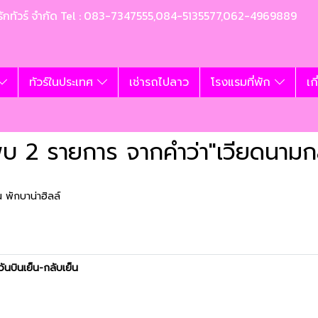
ท อุ้มรักทัวร์ จำกัด Tel : 083-7347555,084-5135577,062-4969889
ทัวร์ในประเทศ
เช่ารถไปลาว
โรงแรมที่พัก
เก
พบ 2 รายการ จากคำว่า"เวียดนามก
 พักบาน่าฮิลล์
วันบินเย็น-กลับเย็น