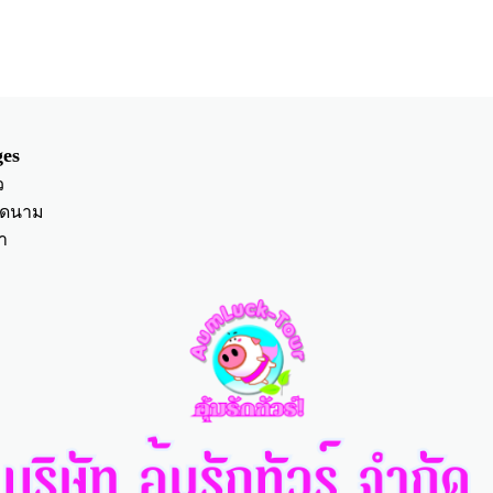
es
ว
ียดนาม
า