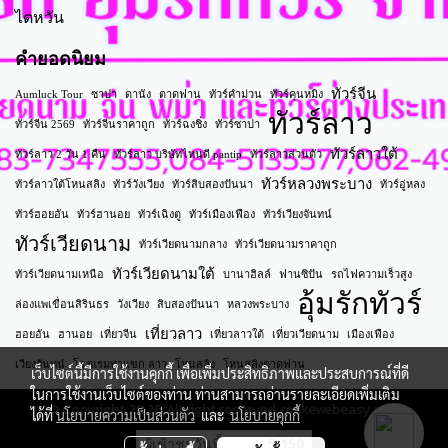
ไตหวัน
คำยอดนิยม
ทัวร์จีน
Aumluck Tour
ซาปา
ดานัง
ตาดฟาน
ทัวร์คำม่วน
ทัวร์คุนหมิง
ทัวร์ลาว
ทัวร์จีน 2569
ทัวร์จีนราคาถูก
ทัวร์ฉงชิ่ง
ทัวร์ซาปา
ทัวร์ลาวใต้
ทัวร์ลาว 2 วัน 1 คืน
ทัวร์ลาว บริษัทไหนดี pantip
ทัวร์ลาวส่วนตัว
ทัวร์หลวงพระบาง
ทัวร์ลาวใต้โหนสลิง
ทัวร์วังเวียง
ทัวร์สิบสองปันนา
ทัวร์อู่หลง
ทัวร์ฮอยอัน
ทัวร์ฮานอย
ทัวร์เฉิงตู
ทัวร์เมืองเฟือง
ทัวร์เวียงจันทน์
ทัวร์เวียดนาม
ทัวร์เวียดนามกลาง
ทัวร์เวียดนามราคาถูก
ทัวร์เวียดนามใต้
ทัวร์เวียดนามเหนือ
บานาฮิลล์
ฟานซิปัน
รถไฟความเร็วสูง
อุ้มรักทัวร์
ล่องแพเขื่อนสิรินธร
วังเวียง
สิบสองปันนา
หลวงพระบาง
เที่ยวลาว
ฮอยอัน
ฮานอย
เที่ยวจีน
เที่ยวลาวใต้
เที่ยวเวียดนาม
เมืองเฟือง
เวียงจันทน์
โรงแรมท่าแขก ลาว
โหนสลิง
โหนสลิงตาดฟาน
เว็บไซต์นี้มีการใช้งานคุกกี้ เพื่อเพิ่มประสิทธิภาพและประสบการณ์ที่ดี
ในการใช้งานเว็บไซต์ของท่าน ท่านสามารถอ่านรายละเอียดเพิ่มเติม
© Copyright 2026 All right reserved. makewebeasy.com
ได้ที่
นโยบายความเป็นส่วนตัว
และ
นโยบายคุกกี้
ผู้เข้าชมวันนี้
5,150