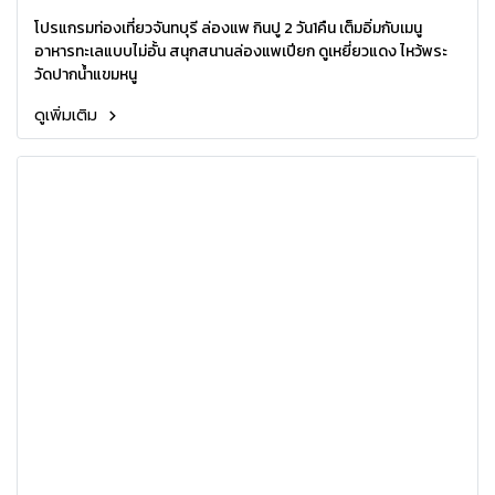
โปรแกรมท่องเที่ยวจันทบุรี ล่องแพ กินปู 2 วัน1คืน เต็มอิ่มกับเมนู
อาหารทะเลแบบไม่อั้น สนุกสนานล่องแพเปียก ดูเหยี่ยวแดง ไหว้พระ
วัดปากน้ำแขมหนู
ดูเพิ่มเติม