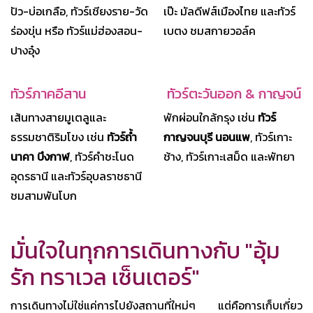
ปัว-บ่อเกลือ, ทัวร์เชียงราย-วัด
เป๊ะ มัลดีฟส์เมืองไทย และทัวร์
ร่องขุ่น หรือ ทัวร์แม่ฮ่องสอน-
เบตง ชมสกายวอล์ค
ปางอุ๋ง
ทัวร์ภาคอีสาน
️ ทัวร์ตะวันออก & กาญจน์
เส้นทางสายมูเตลูและ
พักผ่อนใกล้กรุง เช่น
ทัวร์
ธรรมชาติริมโขง เช่น
ทัวร์ถ้ำ
กาญจนบุรี นอนแพ
, ทัวร์เกาะ
นาคา บึงกาฬ
, ทัวร์คำชะโนด
ช้าง, ทัวร์เกาะเสม็ด และพัทยา
อุดรธานี และทัวร์อุบลราชธานี
ชมสามพันโบก
มั่นใจในทุกการเดินทางกับ "อุ้ม
รัก ทราเวล เซ็นเตอร์"
การเดินทางไม่ใช่แค่การไปยังสถานที่ใหม่ๆ แต่คือการเก็บเกี่ยว