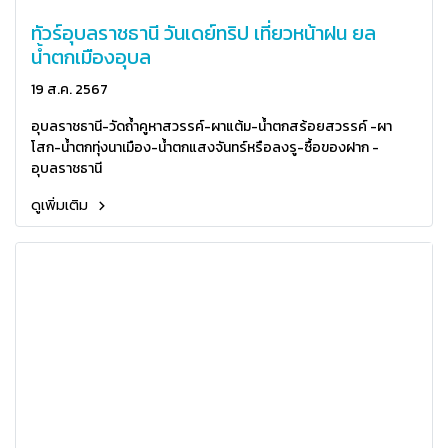
ทัวร์อุบลราชธานี วันเดย์ทริป เที่ยวหน้าฝน ยล
น้ำตกเมืองอุบล
19 ส.ค. 2567
อุบลราชธานี-วัดถ้ำคูหาสวรรค์-ผาแต้ม-น้ำตกสร้อยสวรรค์ -ผา
โสก-น้ำตกทุ่งนาเมือง-น้ำตกแสงจันทร์หรือลงรู-ซื้อของฝาก -
อุบลราชธานี
ดูเพิ่มเติม