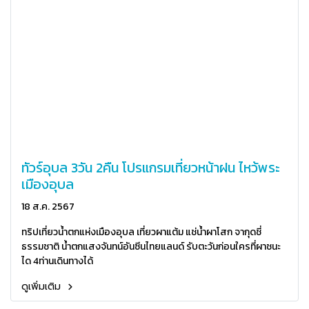
ทัวร์อุบล 3วัน 2คืน โปรแกรมเที่ยวหน้าฝน ไหว้พระ
เมืองอุบล
18 ส.ค. 2567
ทริปเที่ยวน้ำตกแห่งเมืองอุบล เที่ยวผาแต้ม แช่น้ำผาโสก จากุดชี่
ธรรมชาติ น้ำตกแสงจันทน์อันซีนไทยแลนด์ รับตะวันก่อนใครที่ผาชนะ
ได 4ท่านเดินทางได้
ดูเพิ่มเติม