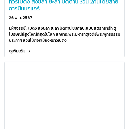
ทัวร์เบตง สงขลา ยะลา ปัตตานี 3วัน 2คืนโดยสาย
การบินนกแอร์
26 พ.ค. 2567
มหัศจรรย์...เบตง สงขลา ยะลา ปัตตานี ชมศิลปะแบบสตรีทอาร์ท ตู้
ไปรษณีย์สูงใหญ่ที่สุดในโลก สักการะพระมหาธาตุเจดีย์พระพุทธธรรม
ประกาศ สวนไม้ดอกเมืองหนาวเบตง
ดูเพิ่มเติม