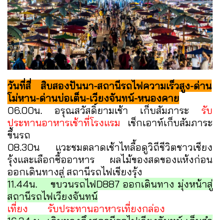
วันที่สี่ สิบสองปันนา-สถานีรถไฟความเร็วสูง-ด่าน
โม่หาน-ด่านบ่อเต็น-เวียงจันทน์-หนองคาย
06.00น. อรุณสวัสดิ์ยามเช้า เก็บสัมภาระ
รับ
ประทานอาหารเช้าที่โรงแรม
เช็กเอาท์เก็บสัมภาระ
ขึ้นรถ
08.30น แวะชมตลาดเช้าไทลื้อดูวิถีชีวิตชาวเชียง
รุ้งและเลือกซื้ออาหาร ผลไม้ของสดของแห้งก่อน
ออกเดินทางสู่ สถานีรถไฟเชียงรุ้ง
11.44น. ขบวนรถไฟD887 ออกเดินทาง มุ่งหน้าสู่
สถานีรถไฟเวียงจันทน์
เที่ยง รับประทานอาหารเที่ยงกล่อง