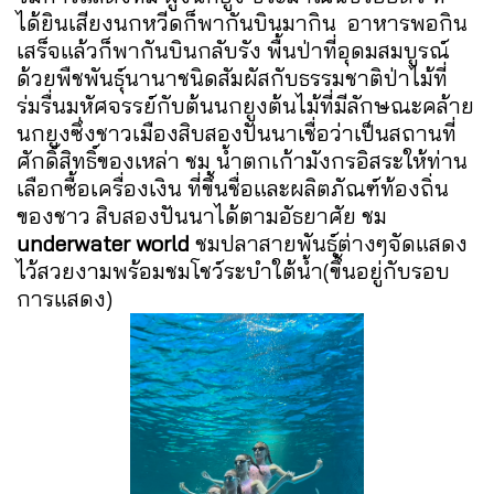
ได้ยินเสียงนกหวีดก็พากันบินมากิน อาหารพอกิน
เสร็จแล้วก็พากันบินกลับรัง พื้นป่าที่อุดมสมบูรณ์
ด้วยพืชพันธุ์นานาชนิดสัมผัสกับธรรมชาติป่าไม้ที่
ร่มรื่นมหัศจรรย์กับต้นนกยูงต้นไม้ที่มีลักษณะคล้าย
นกยูงซึ่งชาวเมืองสิบสองปันนาเชื่อว่าเป็นสถานที่
ศักดิ์สิทธิ์ของเหล่า ชม น้ำตกเก้ามังกรอิสระให้ท่าน
เลือกซื้อเครื่องเงิน ที่ขึ้นชื่อและผลิตภัณฑ์ท้องถิ่น
ของชาว สิบสองปันนาได้ตามอัธยาศัย ชม
underwater world
ชมปลาสายพันธุ์ต่างๆจัดแสดง
ไว้สวยงามพร้อมชมโชว์ระบำใต้น้ำ(ขึ้นอยู่กับรอบ
การแสดง)