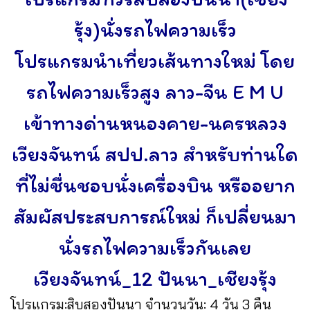
รุ้ง)นั่งรถไฟความเร็ว
โปรแกรมนำเที่ยวเส้นทางใหม่ โดย
รถไฟความเร็วสูง ลาว-จีน E M U
เข้าทางด่านหนองคาย-นครหลวง
เวียงจันทน์ สปป.ลาว สำหรับท่านใด
ที่ไม่ชื่นชอบนั่งเครื่องบิน หรืออยาก
สัมผัสประสบการณ์ใหม่ ก็เปลี่ยนมา
นั่งรถไฟความเร็วกันเลย
เวียงจันทน์_12 ปันนา_เชียงรุ้ง
โปรแกรม:สิบสองปันนา
จำนวนวัน: 4 วัน 3 คืน