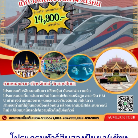
โปรแกรมทัวร์สิบสองปันนา(เชียง