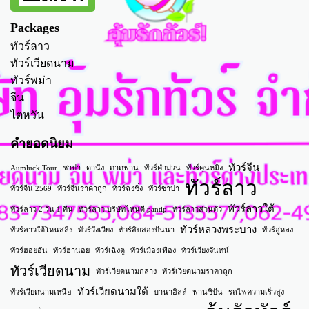
Packages
ทัวร์ลาว
ทัวร์เวียดนาม
ทัวร์พม่า
จีน
ไตหวัน
คำยอดนิยม
ทัวร์จีน
Aumluck Tour
ซาปา
ดานัง
ตาดฟาน
ทัวร์คำม่วน
ทัวร์คุนหมิง
ทัวร์ลาว
ทัวร์จีน 2569
ทัวร์จีนราคาถูก
ทัวร์ฉงชิ่ง
ทัวร์ซาปา
ทัวร์ลาวใต้
ทัวร์ลาว 2 วัน 1 คืน
ทัวร์ลาว บริษัทไหนดี pantip
ทัวร์ลาวส่วนตัว
ทัวร์หลวงพระบาง
ทัวร์ลาวใต้โหนสลิง
ทัวร์วังเวียง
ทัวร์สิบสองปันนา
ทัวร์อู่หลง
ทัวร์ฮอยอัน
ทัวร์ฮานอย
ทัวร์เฉิงตู
ทัวร์เมืองเฟือง
ทัวร์เวียงจันทน์
ทัวร์เวียดนาม
ทัวร์เวียดนามกลาง
ทัวร์เวียดนามราคาถูก
ทัวร์เวียดนามใต้
ทัวร์เวียดนามเหนือ
บานาฮิลล์
ฟานซิปัน
รถไฟความเร็วสูง