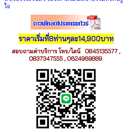
ใจ
ราคาเริ่มที่8ท่านๆละ14,900บาท
สอบถามค่าบริการ โทร/ไลน์ 0845135577 ,
0837347555 , 0624969889