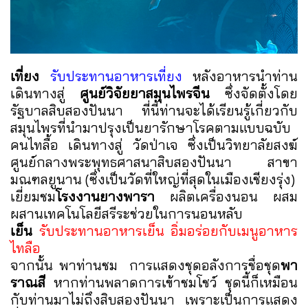
เที่ยง
รับประทานอาหารเที่ยง
หลังอาหารนำท่าน
เดินทางสู่
ศูนย์วิจัยยาสมุนไพรจีน
ซึ่งจัดตั้งโดย
รัฐบาลสิบสองปันนา ที่นี้ท่านจะได้เรียนรู้เกี่ยวกับ
สมุนไพรที่นำมาปรุงเป็นยารักษาโรคตามแบบฉบับ
คนไทลื้อ เดินทางสู่ วัดป่าเจ ซึ่งเป็นวิทยาลัยสงฆ์
ศูนย์กลางพระพุทธศาสนาสิบสองปันนา สาขา
มณฑลยูนาน (ซึ่งเป็นวัดที่ใหญ่ที่สุดในเมืองเชียงรุ่ง)
เยี่ยมชม
โรงงานยางพารา
ผลิตเครื่องนอน ผสม
ผสานเทคโนโลยีสรีระช่วยในการนอนหลับ
เย็น
รับประทานอาหารเย็น อิ่มอร่อยกับเมนูอาหาร
ไทลือ
จากนั้น พาท่านชม การแสดงชุดอลังการชื่อชุด
พา
ราณสี
หากท่านพลาดการเข้าชมโชว์ ชุดนี้ก็เหมือน
กับท่านมาไม่ถึงสิบสองปันนา เพราะเป็นการแสดง