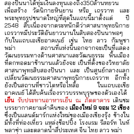
สองปันนาได้ทุ่มเงินลงทุนเองถึง350ล้านหยวน
เพื่อสร้าง วัดนิกายหินยาน หรือ เถรวาท และ
พระพุทธรูปขนาดใหญ่ที่สุดในแถบนี้มาตั้งแต่ ปี
2548 สืบเนื่องจากตระหนักดีว่าศาสนาพุทธนิกาย
เถรวาทมีประวัติอันยาวนานในสิบสองปันนาพอๆ
กับในแถบเอเชียอาคเนย์ เช่น ไทย ลาว กัมพูชา
พม่า สถานที่แห่งนี้นอกจากจะเป็นที่แสดง
วัฒนธรรมทางด้านศาสนาและวัฒนธรรม พื้นเมือง
ที่ตกทอดมาช้านานแล้วยังจะ เป็นที่ตั้งของวิทยาลัย
ศาสนาพุทธสิบสองปันนา และ เป็นศูนย์กลางแลก
เปลี่ยนวัฒนธรรมศาสนาพุทธนิกายเถรวาท อีกทั้ง
ยังเป็นสถานที่ชาวไตหรือไทลื้อ ในแถบเอเชีย
อาคเนย์ ได้สืบค้นเรื่องราวบรรพบุรุษของตัวเองได้
เย็น
รับประทานอาหารเย็น ณ ภัตตาคาร
เดินชม
บรรยากาศยามค่ำคืนของ
เมืองใหม่ 9 จอม 12 เชียง
ซึ่งเป็นแลนด์มาร์กแห่งใหม่ของเมืองเชียงรุ้ง ข้างใน
มีทั้งที่ท่องเที่ยว แหล่งช็อปปิ้ง โรงแรม รีสอร์ท ไนท์
พลาซ่า และตลาดน้ำสี่ประเทศ จีน ไทย ลาว พม่า