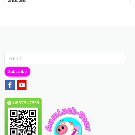
21 ก.ย. 2561
Subscribe
0837347555