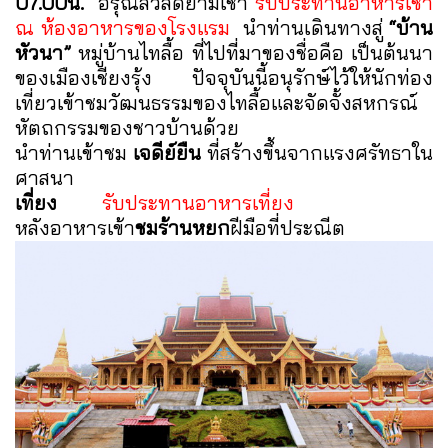
07.00น.
อรุณสวัสดิ์ยามเช้า
รับประทานอาหารเช้า
ณ ห้องอาหารของโรงแรม
นำท่านเดินทางสู่
“บ้าน
หัวนา”
หมู่บ้านไทลื้อ ที่ไปที่มาของชื่อคือ เป็นต้นนา
ของเมืองเชียงรุ้ง ปัจจุบันนี้อนุรักษ์ไว้ให้นักท่อง
เที่ยวเข้าชมวัฒนธรรมของไทลื้อและจัดจั้งสหกรณ์
หัตถกรรมของชาวบ้านด้วย
นำท่านเข้าชม
เจดีย์ยืน
ที่สร้างขึ้นจากแรงศรัทธาใน
ศาสนา
เที่ยง
รับประทานอาหารเที่ยง
หลังอาหารเข้า
ชมร้านหยก
ฝีมือที่ประณีต