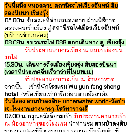
วันที่หนึ่ง หนองคาย-สถานีรถไฟเวียงจันทน์-สิบ
สองปันนา เชียงรุ้ง
05.00น.
รับคณะที่ด่านหนองคาย ผ่านพิธีการ
ตรวจคนเข้าเมือง สู่
สถานีรถไฟเมืองเวียงจันทน์
(บริการข้าวกล่อง)
08.08น. ขบวนรถไฟ D88 ออกเดินทาง สู่ เชียงรุ้ง
รับประทานอาหารเที่ยง ณ แบบกล่องบน
รถไฟ
1
5.30น. เดินทางถึงเมืองเชียงรุ่ง สิบสองปันนา
(เวลาที่ประเทศจีนเร็วกว่าที่ไทย1ช.ม.)
รับประทานอาหารเย็น ณ ร้านอาหาร
จากนั้น เข้าที่พัก
โรงแรม Wu yun feng sheng
hotel
(หรือเทียบเท่า) พักผ่อนตามอัธยาศัย
วันที่สอง สวนป่าดงดิบ- underwater world-วัดป่า
เจ-โรงงานยางพารา-โชว์พาราณสี
07.00 น.
อรุณสวัสดิ์ยามเช้า
รับประทานอาหารเช้า
ณ ห้องอาหารของโรงแรม
นำท่านชม
สวนป่าดงดิบ
ชมการแสดงที่มี ฝูงนกยูง ประมาณนับร้อยตัว ที่