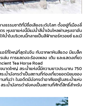
ธรรมชาติที่มีชื่อเสียงระดับโลก ตั้งอยู่ที่เมืองลี่
หุบเขาแห่งนี้มีแม่น้ำสีน้ำเงินไหลผ่านหุบเขาอัน
้น้ำในบริเวณนี้กลายเป็นสีฟ้าเทอร์ควอยซ์ และมี
แอร์ที่ใหญ่ที่สุดในจีน กับฉากผาหินสีแดง มีแบล็ค
ัครเล่น การแสดงจะร้องเพลง เต้น และแสดงเกี่ยว
Ancient Tea Horse Road
ิขนาดใหญ่ สระน้ำแห่งนี้มีความยาวประมาณ 750
ระน้ำมังกรดำเป็นสถานที่ท่องเที่ยวยอดนิยมของ
านกันว่า ในอดีตมีมังกรดำอาศัยอยู่ในสระน้ำแห่ง
 สระน้ำมังกรดำยังคงเป็นสถานที่ศักดิ์สิทธิ์สำหรับ