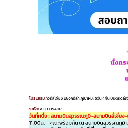
นั่งกร
เ
โปรแกรม:
ทัวร์ลี่เจียง แชงกรีล่า ภูเขาหิมะ 5วัน 4คืน บินตรงลี่เ
ระหัส:
ALCL054DR
วันที่หนึ่ง : สนามบินสุวรรณภูมิ-สนามบินลี่เจี่ย
11.00น. คณะพร้อมกัน ณ สนามบินสุวรรณภูมิ เช็กอ