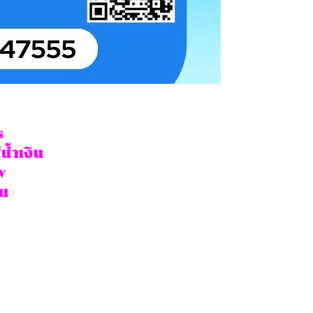
s
น้ำเงิน
w
จน