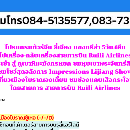
โปรแกรมทัวร์จีน ลี่เจียง แชงกรีล่า 5วัน4คืน
ไปเครื่อง-กลับเครื่องสายการบิน Ruili Airline
ะเช้า สู่ ภูเขาหิมะมังกรหยก ชมหุบเขาพระจันทร์สี
ชมโชว์สุดอลังการ Impressions Lijiang Sho
ที่ยวเมืองโบราณจงเตี้ยน ชมช่องแคบเสือกระโ
โดยสายการ สายการบิน Ruili Airlines
จียง
ง-เมืองโบราณซู้เหอ (-/-/D)
ินที่เค้าเตอร์สายการบินรูลี่แอร์ไลน์