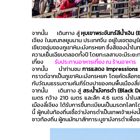
จากนั้น เดินทาง สู่
หุบเขาพระจันทร์สีน้ำเงิน
เจียง ในมณฑลยูนนาน ประเทศจีน อยู่ในเขตอนุรักษ
เขียวชอุ่มของภูเขาหิมะมังกรหยก ซึ่งสีของน้ำใ
ความเย็นเฉียบตลอดทั้งปี โดยทะเลสาบจะมีระย
เที่ยง
รับประทานอาหารเที่ยง ณ ร้านอาหาร
จากนั้น นำท่านชม
การแสดง Impressions 
กราวด์ฉากเป็นภูเขาหิมะมังกรหยก โดยคัดเลือกช
กับวัฒนธรรมตามคัมภีร์ตงปาของคนพื้นเมืองลี
จากนั้น เดินทาง สู่
สระน้ำมังกรดำ (Black 
เมตร กว้าง 210 เมตร และลึก 4.6 เมตร น้ำในส
เมืองลี่เจียง ได้รับการขึ้นทะเบียนเป็นมรดกโล
นี้ ผู้คนในท้องถิ่นเชื่อว่ามังกรดำเป็นเทพเจ้าแห
ชาวท้องถิ่น ผู้คนมักมาสักการะบูชามังกรดำเพื่อ