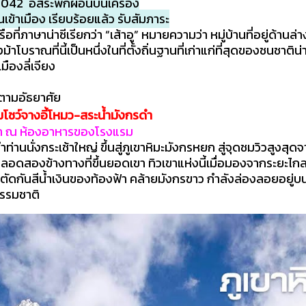
DR5042 อิสระพักผ่อนบนเครื่อง
ข้าเมือง เรียบร้อยแล้ว รับสัมภาระ
ือที่ภาษาน่าซีเรียกว่า “เส้าอู” หมายความว่า หมู่บ้านที่อยู่ด้านล
โบราณที่นี้เป็นหนึ่งในที่ตั้งถิ่นฐานที่เก่าแก่ที่สุดของชนชาติ
องลี่เจียง
ตามอัธยาศัย
ชมโชว์จางอี้โหมว-สระน้ำมังกรดำ
้า ณ ห้องอาหารของโรงแรม
ำท่านนั่งกระเช้าใหญ่ ขึ้นสู่ภูเขาหิมะมังกรหยก สู่จุดชมวิวสูงสุ
ตลอดสองข้างทางที่ขึ้นยอดเขา ทิวเขาแห่งนี้เมื่อมองจากระยะไกล
ี่ตัดกันสีน้ำเงินของท้องฟ้า คล้ายมังกรขาว กำลังล่องลอยอยู่บน
ธรรมชาติ