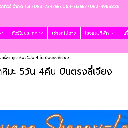
ท อุ้มรักทัวร์ จำกัด Tel : 083-7347555,084-5135577,062-4969889
ทัวร์ในประเทศ
เช่ารถไปลาว
โรงแรมที่พัก
เก
ชงกรีล่า ภูเขาหิมะ 5วัน 4คืน บินตรงลี่เจียง
ขาหิมะ 5วัน 4คืน บินตรงลี่เจียง