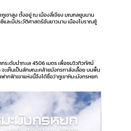
่างภูเขาสูง ตั้งอยู่ ณ เมืองลี่เจียง มณฑลยูนนาน
น่าซีและมีประวัติศาสตร์อันยาวนาน เมืองโบราณซู้
ดจากระดับนำทะเล 4506 เมตร เพื่อชมวิวทิวทัศน์
 จะเห็นเป็นลักษณะคล้ายมังกรกาลังเลื้อย บนพื้น
ฟากฟ้าเขาแห่งนี้จึงได้ชื่อว่าภูเขาหิมะมังกรหยก