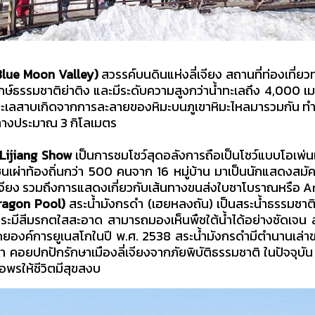
 (Blue Moon Valley)
สวรรค์บนดินแห่งลี่เจียง สถานที่ท่องเที่ยวทาง
์ธรรมชาติย่าติง และมีระดับความสูงกว่าน้ำทะเลถึง 4,000 เมตร 
นทะเลสาบเกิดจากการละลายของหิมะบนภูเขาหิมะไหลมารวมกัน ทำให
ะทางประมาณ 3 กิโลเมตร
Lijiang Show
เป็นการชมโชว์สุดอลังการถือเป็นโชว์แบบ
โอเพ่น
นเผ่าท้องถิ่นกว่า 500 คนจาก 16 หมู่บ้าน มาเป็นนักแสดงสม
่เจียง รวมถึงการแสดงเกี่ยวกับเส้นทางขนส่งใบชาโบราณหรือ 
Dragon Pool)
สระน้ำมังกรดำ (เฮยหลงถัน) เป็นสระน้ำธรรมชาต
ระมีสีมรกตใสสะอาด สามารถมองเห็นพืชใต้น้ำได้อย่างชัดเจน ส
กโดยองค์การยูเนสโกในปี พ.ศ. 2538 สระน้ำมังกรดำมีตำนานเล่าข
่งน้ำ คอยปกปักรักษาเมืองลี่เจียงจากภัยพิบัติธรรมชาติ ในปัจจุบัน
ขอพรให้ชีวิตมีสุขสงบ