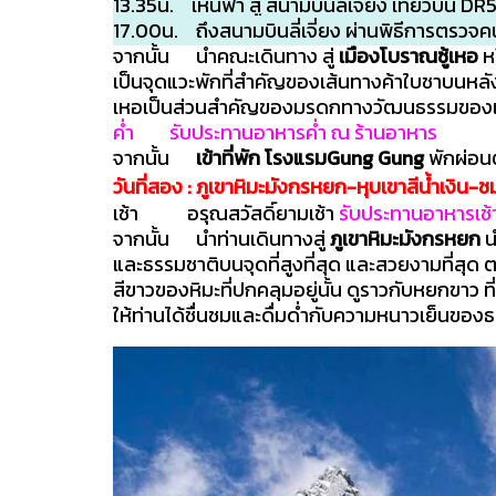
13.35น. เหินฟ้า สู่ สนามบินลี่เจี่ยง เที่ยวบิน 
17.00น. ถึงสนามบินลี่เจี่ยง ผ่านพิธีการตรวจคนเ
จากนั้น นำคณะเดินทาง สู่
เมืองโบราณซู้เหอ
หร
เป็นจุดแวะพักที่สำคัญของเส้นทางค้าใบชาบนหลังม้า
เหอเป็นส่วนสำคัญของมรดกทางวัฒนธรรมของเมื
ค่ำ รับประทานอาหารค่ำ ณ ร้านอาหาร
จากนั้น
เข้าที่พัก โรงแรมGung Gung
พักผ่อน
วันที่สอง : ภูเขาหิมะมังกรหยก-หุบเขาสีน้ำเงิน-
เช้า อรุณสวัสดิ์ยามเช้า
รับประทานอาหารเช
จากนั้น นำท่านเดินทางสู่
ภูเขาหิมะมังกรหยก
น
และธรรมชาติบนจุดที่สูงที่สุด และสวยงามที่สุด 
สีขาวของหิมะที่ปกคลุมอยู่นั้น ดูราวกับหยกขาว ท
ให้ท่านได้ชื่นชมและดื่มด่ำกับความหนาวเย็นของ