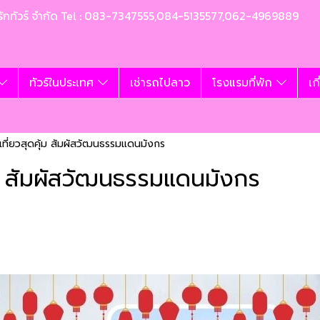
ท อุ้มรักทัวร์ จำกัด Tel : 083-7347555,084-5135577,062-4969889
ทัวร์ในประเทศ
เช่ารถไปลาว
โรงแรมที่พัก
เก
 เที่ยวสุดคุ้ม สัมผัสวัฒนธรรมแดนมังกร
ุ้ม สัมผัสวัฒนธรรมแดนมังกร