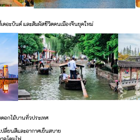
่เดอะบันด์ และสัมผัสชีวิตคนเมืองจีนยุคใหม่
ับดอกไม้บานทั่วประเทศ
เปลี่ยนสีและอากาศเย็นสบาย
ศกาลโคมไฟ