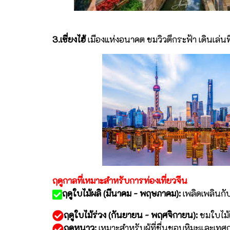
3.เซี่ยงไฮ้
เมืองแห่งอนาคต ชมวิวตึกระฟ้า เดินเล่นที
ฤดูกาลที่เหมาะสำหรับการท่องเที่ยวจีน
ฤดูใบไม้ผลิ (มีนาคม - พฤษภาคม):
เพลิดเพลินก
ฤดูใบไม้ร่วง (กันยายน - พฤศจิกายน):
ชมใบไม้
ฤดูหนาว:
เหมาะสำหรับผู้ที่ชื่นชอบหิมะและเท