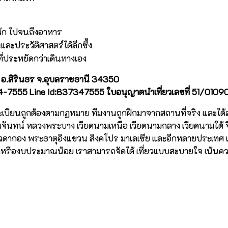
่พัก ไปจนถึงอาหาร
ละประวัติศาสตร์ได้ลึกซึ้ง
ี่ประหยัดกว่าเดินทางเอง
เม็ก อ.สิรินธร จ.อุบลราชธานี 34350
555 Line Id:837347555 ใบอนุญาตนำเที่ยวเลขที่ 51/0109
ทะเบียนถูกต้องตามกฏหมาย ทีมงานถูกฝึกมาจากสถานที่จริง และได้
ยงจันทน์ หลวงพระบาง เวียดนามเหนือ เวียดนามกลาง เวียดนามใต้ จี
 ชเวดากอง พระธาตุอิงแขวน สิงคโปร มาเลเซีย และอีกหลายประเทศ แ
ืองบประมาณน้อย เราสามารถจัดได้ เที่ยวแบบสะบายใจ เน้นคว