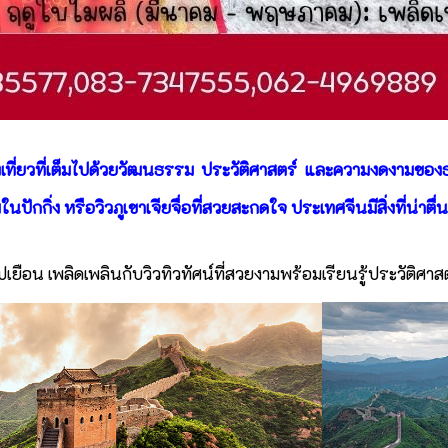
่ยวที่เต็มไปด้วยวัฒนธรรม ประวัติศาสตร์ และความงดงามของธรรม
นปักกิ่ง หรือวิวภูเขาเจียจื่อที่สวยสะกดใจ ประเทศจีนมีสิ่งที่น่าตื
เยือน เพลิดเพลินกับวิวทิวทัศน์ที่สวยงามพร้อมเรียนรู้ประวัติศ