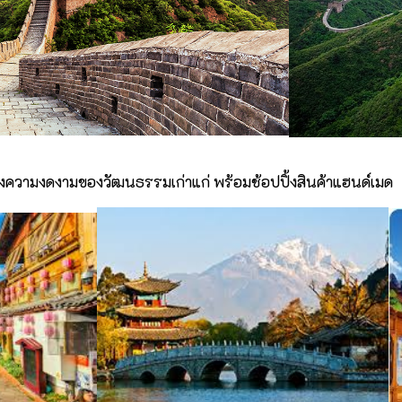
คงความงดงามของวัฒนธรรมเก่าแก่ พร้อมช้อปปิ้งสินค้าแฮนด์เมด