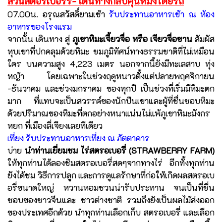
สวนสตอร์เบอร์รี่- เดินทางกลับคุนหมิงโดยรถ
07.00น. อรุณสวัสดิ์ยามเช้า
รับประทานอาหารเช้า ณ ห้อง
อาหารของโรงแรม
จากนั้น เดินทาง สู่
ภูเขาหิมะเจี้ยวจื่อ หรือ เจียวจื่อซาน
สัมผัส
หุบเขาที่ปกคลุมด้วยหิมะ ชมภูมิทัศน์ทางธรรมชาติที่ไม่เหมือน
ใคร บนความสูง 4,223 เมตร นอกจากนี้ยังมีทะเลสาบ ทุ่ง
หญ้า โดยเฉพาะในช่วงฤดูหนาวตั้งแต่ปลายพฤศจิกายน
-ธันวาคม และช่วงมกราคม ของทุกปี เป็นช่วงที่เริ่มมีหิมะตก
มาก ที่แทบจะเป็นสวรรค์ของนักปืนเขาและผู้ที่ชื่นชอบหิมะ
ด้วยปริมาณของหิมะที่ตกอย่างหนาแน่นไม่แพ้ภูเขาหิมะมังกร
หยก ที่เมืองลี่เจียงเลยทีเดียว
เที่ยง รับประทานอาหารเที่ยง ณ ภัตตาคาร
บ่าย
นำท่านเยี่ยมชม ไร่สตรอเบอรี่ (STRAWBERRY FARM)
ให้ทุกท่านได้ลองชิมสตรอเบอรี่สดๆจากทางไร่ อีกทั้งทุกท่าน
ยังได้ชม วิธีการปลูก และการดูแลรักษาที่ก่อให้เกิดผลสตรอเบ
อรี่ขนาดใหญ่ หวานหอมชวนน่ารับประทาน จนเป็นที่ชื่น
ชอบของชาวจีนและ ชาวต่างชาติ รวมถึงยังเป็นผลไม้ส่งออก
ของประเทศอีกด้วย นำทุกท่านเลือกเก็บ สตรอเบอรี่ และเลือก