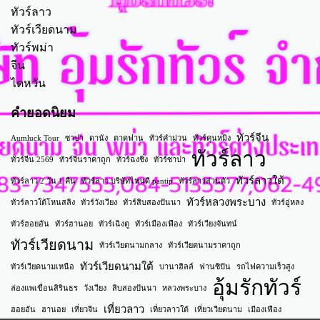
ทัวร์ลาว
ทัวร์เวียดนาม
ทัวร์พม่า
จีน
ไตหวัน
คำยอดนิยม
ทัวร์จีน
Aumluck Tour
ซาปา
ดานัง
ตาดฟาน
ทัวร์คำม่วน
ทัวร์คุนหมิง
ทัวร์ลาว
ทัวร์จีน 2569
ทัวร์จีนราคาถูก
ทัวร์ฉงชิ่ง
ทัวร์ซาปา
ทัวร์ลาวใต้
ทัวร์ลาว 2 วัน 1 คืน
ทัวร์ลาว บริษัทไหนดี pantip
ทัวร์ลาวส่วนตัว
ทัวร์หลวงพระบาง
ทัวร์ลาวใต้โหนสลิง
ทัวร์วังเวียง
ทัวร์สิบสองปันนา
ทัวร์อู่หลง
ทัวร์ฮอยอัน
ทัวร์ฮานอย
ทัวร์เฉิงตู
ทัวร์เมืองเฟือง
ทัวร์เวียงจันทน์
ทัวร์เวียดนาม
ทัวร์เวียดนามกลาง
ทัวร์เวียดนามราคาถูก
ทัวร์เวียดนามใต้
ทัวร์เวียดนามเหนือ
บานาฮิลล์
ฟานซิปัน
รถไฟความเร็วสูง
อุ้มรักทัวร์
ล่องแพเขื่อนสิรินธร
วังเวียง
สิบสองปันนา
หลวงพระบาง
เที่ยวลาว
ฮอยอัน
ฮานอย
เที่ยวจีน
เที่ยวลาวใต้
เที่ยวเวียดนาม
เมืองเฟือง