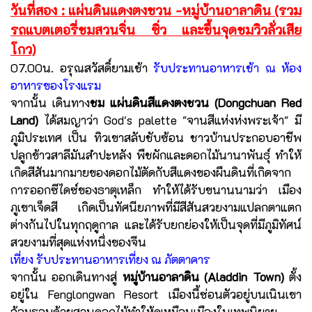
วันที่สอง : แผ่นดินแดงตงชวน -หมู่บ้านอาลาดิน (รวม
รถแบตเตอรี่ชมสวนจิ่น ซิ่ว และขึ้นจุดชมวิวลั่วเสีย
โกว)
07.00น. อรุณสวัสดิ์ยามเช้า
รับประทานอาหารเช้า ณ ห้อง
อาหารของโรงแรม
จากนั้น เดินทาง
ชม แผ่นดินสีแดงตงชวน (Dongchuan Red
Land)
ได้สมญาว่า God's palette "จานสีแห่งห่งพระเจ้า" มี
ภูมิประเทศ เป็น ทิวเขาสลับชับซ้อน ชาวบ้านประกอบอาชีพ
ปลูกข้าวสาลีมันสำปะหลัง พืชผักและดอกไม้นานาพันธุ์ ทำให้
เกิดสีสันมากมายของดอกไม้ตัดกับสีแดงของผืนดินที่เกิดจาก
การออกซีไดซ์ของธาตุเหล็ก ทำให้ได้รับขนานนามว่า เมือง
ภูเขาเจ็ดสี เกิดเป็นทัศนียภาพที่มีสีสันสวยงามแปลกตาแตก
ต่างกันไปในทุกฤดูกาล และได้รับยกย่องให้เป็นจุดที่มีภูมิทัศน์
สวยงามที่สุดแห่งหนึ่งของจีน
เที่ยง รับประทานอาหารเที่ยง ณ ภัตตาคาร
จากนั้น ออกเดินทางสู่
หมู่บ้านอาลาดิน (Aladdin Town)
ตั้ง
อยู่ใน Fenglongwan Resort เมืองนี้ซ่อนตัวอยู่บนเนินเขา
ล้อมรอบด้วยสวนดอกไม้ทำให้ดูเหมือนเมืองในเทพนิยาย