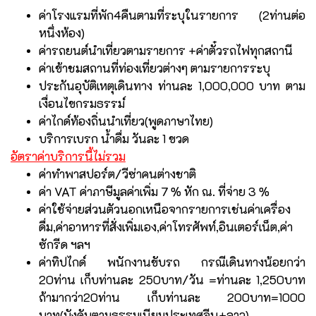
ค่าโรงแรมที่พัก4คืนตามที่ระบุในรายการ (2ท่านต่อ
หนึ่งห้อง)
ค่ารถยนต์นำเที่ยวตามรายการ +ค่าตั๋วรถไฟทุกสถานี
ค่าเข้าชมสถานที่ท่องเที่ยวต่างๆ ตามรายการระบุ
ประกันอุบัติเหตุเดินทาง ท่านละ 1,000,000 บาท ตาม
เงื่อนไขกรมธรรม์
ค่าไกด์ท้องถิ่นนำเที่ยว(พูดภาษาไทย)
บริการเบรก น้ำดื่ม วันละ 1 ขวด
อัตราค่าบริการนี้ไม่รวม
ค่าทำพาสปอร์ต/วีซ่าคนต่างชาติ
ค่า VAT ค่าภาษีมูลค่าเพิ่ม 7 % หัก ณ. ที่จ่าย 3 %
ค่าใช้จ่ายส่วนตัวนอกเหนือจากรายการเช่นค่าเครื่อง
ดื่ม,ค่าอาหารที่สั่งเพิ่มเอง,ค่าโทรศัพท์,อินเตอร์เน็ต,ค่า
ซักรีด ฯลฯ
ค่าทิปไกด์ พนักงานขับรถ กรณีเดินทางน้อยกว่า
20ท่าน เก็บท่านละ 250บาท/วัน =ท่านละ 1,250บาท
ถ้ามากว่า20ท่าน เก็บท่านละ 200บาท=1000
บาท(บังคับตามธรรมเนียมประเทศจีน+ลาว)