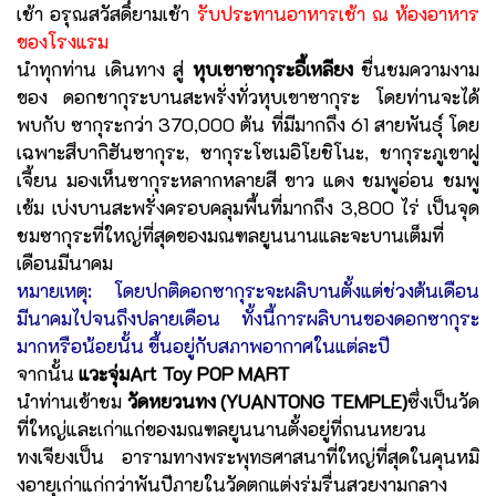
เช้า อรุณสวัสดิ์ยามเช้า
รับประทานอาหารเช้า ณ ห้องอาหาร
ของโรงแรม
นำทุกท่าน เดินทาง สู่
หุบเขาซากุระอี้เหลียง
ชื่นชมความงาม
ของ ดอกชากุระบานสะพรั่งทั่วหุบเขาซากุระ โดยท่านจะได้
พบกับ ซากุระกว่า 370,000 ต้น ที่มีมากถึง 61 สายพันธุ์ โดย
เฉพาะสึบากิฮันซากุระ, ซากุระโซเมอิโยชิโนะ, ชากุระภูเขาฝู
เจี้ยน มองเห็นซากุระหลากหลายสี ขาว แดง ชมพูอ่อน ชมพู
เข้ม เบ่งบานสะพรั่งครอบคลุมพื้นที่มากถึง 3,800 ไร่ เป็นจุด
ชมซากุระที่ใหญ่ที่สุดของมณฑลยูนนานและจะบานเต็มที่
เดือนมีนาคม
หมายเหตุ: โดยปกติดอกซากุระจะผลิบานตั้งแต่ช่วงต้นเดือน
มีนาคมไปจนถึงปลายเดือน ทั้งนี้การผลิบานของดอกซากุระ
มากหรือน้อยนั้น ขึ้นอยู่กับสภาพอากาศในแต่ละปี
จากนั้น
แวะจุ่มArt Toy POP MART
นำท่านเข้าชม
วัดหยวนทง (YUANTONG TEMPLE)
ซึ่งเป็นวัด
ที่ใหญ่และเก่าแก่ของมณฑลยูนนานตั้งอยู่ที่ถนนหยวน
ทงเจียงเป็น อารามทางพระพุทธศาสนาที่ใหญ่ที่สุดในคุนหมิ
งอายุเก่าแก่กว่าพันปีภายในวัดตกแต่งร่มรื่นสวยงามกลาง