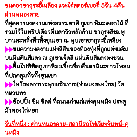
ชมดอกซากุระอี้เหลียง แวะไร่สตอร์เบอรี่ 5วัน 4คืน
ด่านหนองคาย
ที่สุดความงดงามแห่งธรรมชาติ ภูเขา หิมะ ดอกไม้ ที่
รวมไว้ในทริปเดียว
ตื่นตาวิวหลักล้าน ซากุระสีชมพู
บานสะพรั่งทั่วทั้งขุนเขา ณ หุบเขาซากุระอี้เหลียง
ชมความงดงามแห่งสีสันของท้องทุ่งที่ถูกแต่งแต้ม
บนผืนดินสีแดง ณ ภูเขาเจ็ดสี แผ่นดินสีแดงตงชวน
ขึ้นไปพิชิตภูเขาหิมะเจี้ยวจื่อ ตื่นตาหิมะขาวโพลน
ที่ปกคลุมทั่วทั้งขุนเขา
ไหว้ขอพรพระพุทธชินราช(จำลองของไทย) วัด
หยวนทง
ช้อปปิ้ง ชิม ชิลล์ ที่ถนนเก่าแก่แห่งคุนหมิง ประตู
ม้าทองไก่หยก
วันที่หนึ่ง : ด่านหนองคาย-สถานีรถไฟเวียงจันทน์-คุ
นหมิง