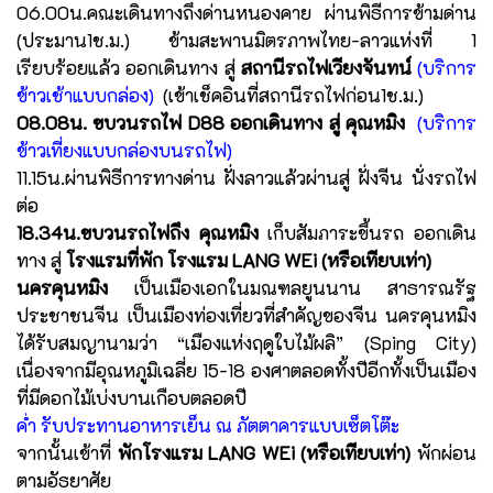
06.00น.คณะเดินทางถึงด่านหนองคาย ผ่านพิธีการข้ามด่าน
(ประมาน1ช.ม.) ข้ามสะพานมิตรภาพไทย-ลาวแห่งที่ 1
เรียบร้อยแล้ว ออกเดินทาง สู่
สถานีรถไฟเวียงจันทน์
(บริการ
ข้าวเช้าแบบกล่อง)
(เข้าเช็คอินที่สถานีรถไฟก่อน1ช.ม.)
08.08น. ขบวนรถไฟ D88 ออกเดินทาง สู่ คุณหมิง
(บริการ
ข้าวเที่ยงแบบกล่องบนรถไฟ)
11.15น.ผ่านพิธีการทางด่าน ฝั่งลาวแล้วผ่านสู่ ฝั่งจีน นั่งรถไฟ
ต่อ
18.34น.ขบวนรถไฟถึง คุณหมิง
เก็บสัมภาระขึ้นรถ ออกเดิน
ทาง สู่
โรงแรมที่พัก โรงแรม LANG WEi (หรือเทียบเท่า)
นครคุนหมิง
เป็นเมืองเอกในมณฑลยูนนาน สาธารณรัฐ
ประชาชนจีน เป็นเมืองท่องเที่ยวที่สำคัญของจีน นครคุนหมิง
ได้รับสมญานามว่า “เมืองแห่งฤดูใบไม้ผลิ” (Sping City)
เนื่องจากมีอุณหภูมิเฉลี่ย 15-18 องศาตลอดทั้งปีอีกทั้งเป็นเมือง
ที่มีดอกไม้เบ่งบานเกือบตลอดปี
ค่ำ รับประทานอาหารเย็น ณ ภัตตาคารแบบเซ็ตโต๊ะ
จากนั้นเข้าที่
พักโรงแรม LANG WEi (หรือเทียบเท่า)
พักผ่อน
ตามอัธยาศัย