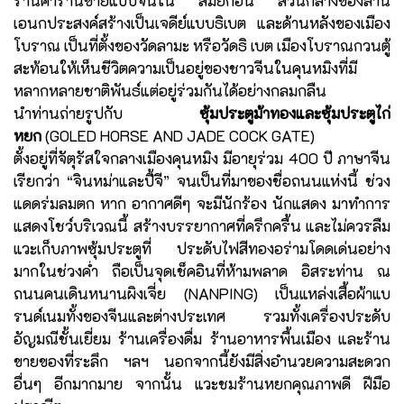
ร้านค้าร้านขายแบบจีนใน สมัยก่อน ส่วนกลางของลาน
เอนกประสงค์สร้างเป็นเจดีย์แบบธิเบต และด้านหลังของเมือง
โบราณ เป็นที่ตั้งของวัดลามะ หรือวัดธิ เบต เมืองโบราณกวนตู้
สะท้อนให้เห็นชีวิตความเป็นอยู่ของชาวจีนในคุนหมิงที่มี
หลากหลายชาติพันธ์แต่อยู่ร่วมกันได้อย่างกลมกลืน
นำท่านถ่ายรูปกับ
ซุ้มประตูม้าทองและซุ้มประตูไก่
หยก
(GOLED HORSE AND JADE COCK GATE)
ตั้งอยู่ที่จัตุรัสใจกลางเมืองคุนหมิง มีอายุร่วม 400 ปี ภาษาจีน
เรียกว่า “จินหม่าและปี้จี” จนเป็นที่มาของชื่อถนนแห่งนี้ ช่วง
แดดร่มลมตก หาก อากาศดีๆ จะมีนักร้อง นักแสดง มาทำการ
แสดงโชว์บริเวณนี้ สร้างบรรยากาศที่ครึกครื้น และไม่ควรลืม
แวะเก็บภาพซุ้มประตูที่ ประดับไฟสีทองอร่ามโดดเด่นอย่าง
มากในช่วงค่ำ ถือเป็นจุดเช็คอินที่ห้ามพลาด อิสระท่าน ณ
ถนนคนเดินหนานผิงเจี่ย (NANPING) เป็นแหล่งเสื้อผ้าแบ
รนด์เนมทั้งของจีนและต่างประเทศ รวมทั้งเครื่องประดับ
อัญมณีชั้นเยี่ยม ร้านเครื่องดื่ม ร้านอาหารพื้นเมือง และร้าน
ขายของที่ระลึก ฯลฯ นอกจากนี้ยังมีสิ่งอำนวยความสะดวก
อื่นๆ อีกมากมาย จากนั้น แวะชมร้านหยกคุณภาพดี ฝีมือ