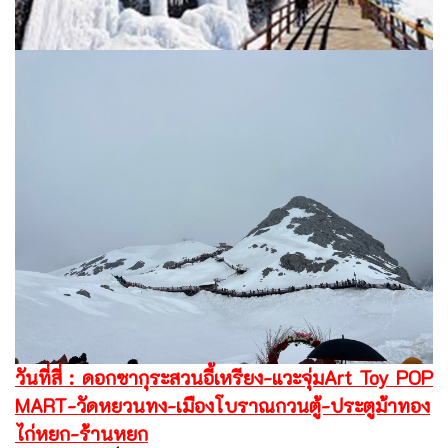
วันที่สี่ : ดอกซากุระสวนอี้เหรียง-แวะจุ่มArt Toy POP
MART-วัดหยวนทง-เมืองโบราณกวนตู้-ประตูม้าทอง
ไก่หยก-ร้านหยก