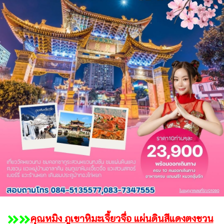
คุณหมิง ภูเขาหิมะเจี้ยวจื่อ แผ่นดินสีแดงตงชวน