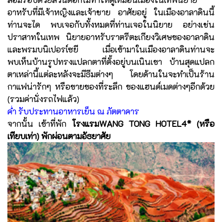
อาหรับที่มีเจ้าหญิงและเจ้าชาย อาศัยอยู่ ในเมืองอาลาดินนี้
ท่านจะได พบเจอกับทั้งหมดที่ท่านเจอในนิยาย อย่างเช่น
ปราสาทในเทพ นิยายอาหรับราตรีตะเกียงวิเศษของอาลาดิน
และพรมบนิเปอรเ์ซยี เมื่อเข้ามาในเมืองอาลาดินท่านจะ
พบเห็นบ้านรูปทรงแปลกตาที่ตั้งอยู่บนเนินเขา บ้านสุดแปลก
ตาเหล่านี้แต่ละหลังจะมีธีมต่างๆ โดยด้านในจะทำเป็นร้าน
กาแฟน่ารักๆ หรือขายของที่ระลึก ของแฮนด์เมดต่างๆอีกด้วย
(รวมค่านั่งรถไฟแล้ว)
ค่ำ รับประทานอาหารเย็น ณ ภัตตาคาร
จากนั้น เข้าที่พัก
โรงแรมWANG TONG HOTEL4* (หรือ
เทียบเท่า) พักผ่อนตามอัธยาศัย