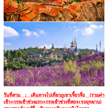
วันที่สาม : เดินทางไปเที่ยวภูเขาเจี้ยวจื่อ (รวมค่า
เข้า+กระเช้าช่วงแรก+กระเช้าช่วงที่สอง+รถอุทยาน)