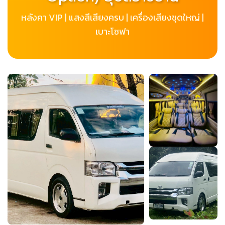
หลังคา VIP | แสงสีเสียงครบ | เครื่องเสียงชุดใหญ่ |
เบาะโซฟา