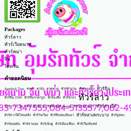
Packages
ทัวร์ลาว
ทัวร์เวียดนาม
ทัวร์พม่า
จีน
ไตหวัน
คำยอดนิยม
ทัวร์จีน
Aumluck Tour
ซาปา
ดานัง
ตาดฟาน
ทัวร์คำม่วน
ทัวร์คุนหมิง
ทัวร์ลาว
ทัวร์จีน 2569
ทัวร์จีนราคาถูก
ทัวร์ฉงชิ่ง
ทัวร์ซาปา
ทัวร์ลาวใต้
ทัวร์ลาว 2 วัน 1 คืน
ทัวร์ลาว บริษัทไหนดี pantip
ทัวร์ลาวส่วนตัว
ทัวร์หลวงพระบาง
ทัวร์ลาวใต้โหนสลิง
ทัวร์วังเวียง
ทัวร์สิบสองปันนา
ทัวร์อู่หลง
ทัวร์ฮอยอัน
ทัวร์ฮานอย
ทัวร์เฉิงตู
ทัวร์เมืองเฟือง
ทัวร์เวียงจันทน์