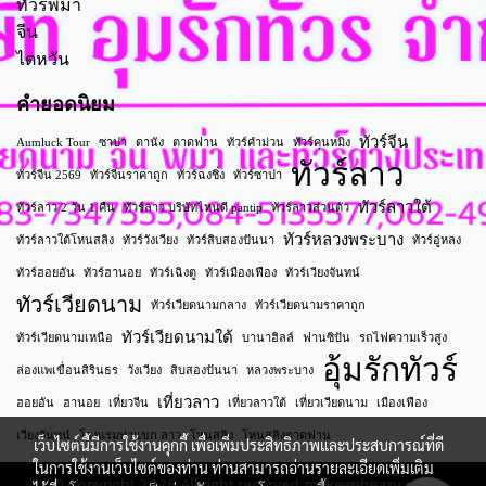
ทัวร์พม่า
จีน
ไตหวัน
คำยอดนิยม
ทัวร์จีน
Aumluck Tour
ซาปา
ดานัง
ตาดฟาน
ทัวร์คำม่วน
ทัวร์คุนหมิง
ทัวร์ลาว
ทัวร์จีน 2569
ทัวร์จีนราคาถูก
ทัวร์ฉงชิ่ง
ทัวร์ซาปา
ทัวร์ลาวใต้
ทัวร์ลาว 2 วัน 1 คืน
ทัวร์ลาว บริษัทไหนดี pantip
ทัวร์ลาวส่วนตัว
ทัวร์หลวงพระบาง
ทัวร์ลาวใต้โหนสลิง
ทัวร์วังเวียง
ทัวร์สิบสองปันนา
ทัวร์อู่หลง
ทัวร์ฮอยอัน
ทัวร์ฮานอย
ทัวร์เฉิงตู
ทัวร์เมืองเฟือง
ทัวร์เวียงจันทน์
ทัวร์เวียดนาม
ทัวร์เวียดนามกลาง
ทัวร์เวียดนามราคาถูก
ทัวร์เวียดนามใต้
ทัวร์เวียดนามเหนือ
บานาฮิลล์
ฟานซิปัน
รถไฟความเร็วสูง
อุ้มรักทัวร์
ล่องแพเขื่อนสิรินธร
วังเวียง
สิบสองปันนา
หลวงพระบาง
เที่ยวลาว
ฮอยอัน
ฮานอย
เที่ยวจีน
เที่ยวลาวใต้
เที่ยวเวียดนาม
เมืองเฟือง
เวียงจันทน์
โรงแรมท่าแขก ลาว
โหนสลิง
โหนสลิงตาดฟาน
เว็บไซต์นี้มีการใช้งานคุกกี้ เพื่อเพิ่มประสิทธิภาพและประสบการณ์ที่ดี
ในการใช้งานเว็บไซต์ของท่าน ท่านสามารถอ่านรายละเอียดเพิ่มเติม
© Copyright 2026 All right reserved. makewebeasy.com