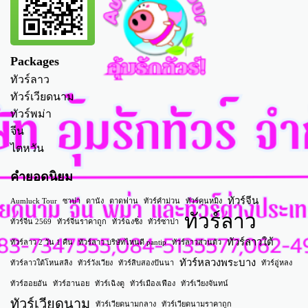
Packages
ทัวร์ลาว
ทัวร์เวียดนาม
ทัวร์พม่า
จีน
ไตหวัน
คำยอดนิยม
ทัวร์จีน
Aumluck Tour
ซาปา
ดานัง
ตาดฟาน
ทัวร์คำม่วน
ทัวร์คุนหมิง
ทัวร์ลาว
ทัวร์จีน 2569
ทัวร์จีนราคาถูก
ทัวร์ฉงชิ่ง
ทัวร์ซาปา
ทัวร์ลาวใต้
ทัวร์ลาว 2 วัน 1 คืน
ทัวร์ลาว บริษัทไหนดี pantip
ทัวร์ลาวส่วนตัว
ทัวร์หลวงพระบาง
ทัวร์ลาวใต้โหนสลิง
ทัวร์วังเวียง
ทัวร์สิบสองปันนา
ทัวร์อู่หลง
ทัวร์ฮอยอัน
ทัวร์ฮานอย
ทัวร์เฉิงตู
ทัวร์เมืองเฟือง
ทัวร์เวียงจันทน์
ทัวร์เวียดนาม
ทัวร์เวียดนามกลาง
ทัวร์เวียดนามราคาถูก