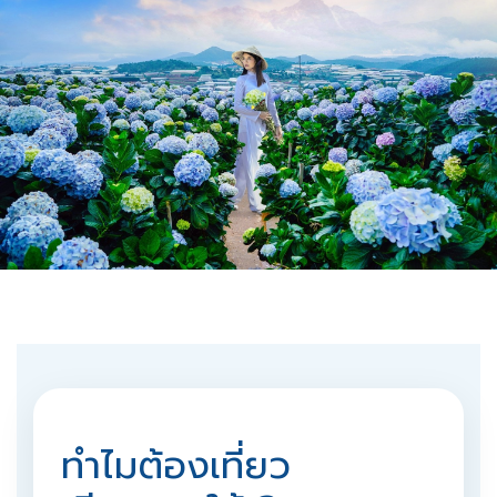
โฮจิมินห์ มุยเน่
ดาลัด
เปิดประสบการณ์เที่ยวเวียดนามใต้ ครบทั้ง
เมืองทันสมัย ทะเลทราย คาเฟ่สุดชิค
ธรรมชาติสุดโรแมนติก และแลนด์มาร์ก
ยอดฮิต
ทำไมต้องเที่ยว