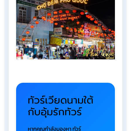
ทัวร์เวียดนามใต้
กับอุ้มรักทัวร์
หากคุณกำลังมองหา ทัวร์