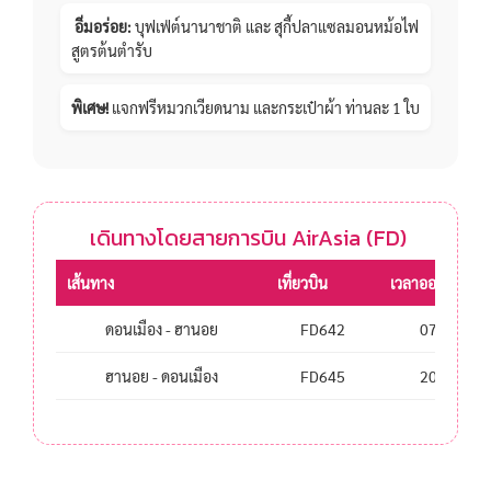
️
อิ่มอร่อย:
บุฟเฟ่ต์นานาชาติ และ สุกี้ปลาแซลมอนหม้อไฟ
สูตรต้นตำรับ
พิเศษ!
แจกฟรีหมวกเวียดนาม และกระเป๋าผ้า ท่านละ 1 ใบ
️ เดินทางโดยสายการบิน AirAsia (FD)
เส้นทาง
เที่ยวบิน
เวลาออก
ดอนเมือง - ฮานอย
FD642
07.00
ฮานอย - ดอนเมือง
FD645
20.50