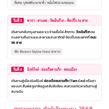
️ พิเศษ: บุฟเฟ่ต์นานาชาติ / หม้อไฟปลาแซลมอน
วันที่ 3
ซาปา - ฮานอย - วัดเฉินก๊วก - ช้อปปิ้ง 36 สาย
เดินทางกลับกรุงฮานอย แวะร้านเยื่อไผ่ สักการะ
วัดเฉินก๊วก
ชม
ทะเลสาบคืนดาบและสะพานแสงอาทิตย์ ช้อปปิ้งของฝากที่
ถนน
36 สาย
️ พัก: Western Skyline Hotel (4 ดาว)
วันที่ 4
นิงห์บิงห์ - ล่องเรือตามก๊ก - ดอนเมือง
เดินทางสู่เมืองนิงห์บิงห์
ล่องเรือชมตามก๊ก (Tam Coc)
หรือฮา
ลองบก สัมผัสภูเขาหินปูนสลับซับซ้อน สมควรแก่เวลาเดินทางสู่
สนามบิน
ตารางราคา ทัวร์เวียดนาม 2568-