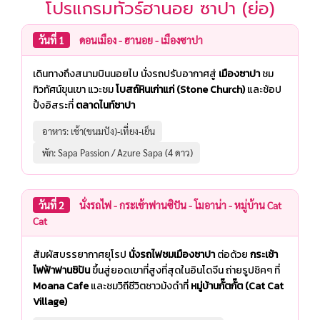
โปรแกรมทัวร์ฮานอย ซาปา (ย่อ)
วันที่ 1
ดอนเมือง - ฮานอย - เมืองซาปา
เดินทางถึงสนามบินนอยไบ นั่งรถปรับอากาศสู่
เมืองซาปา
ชม
ทิวทัศน์ขุนเขา แวะชม
โบสถ์หินเก่าแก่ (Stone Church)
และช้อป
ปิ้งอิสระที่
ตลาดไนท์ซาปา
️ อาหาร: เช้า(ขนมปัง)-เที่ยง-เย็น
️ พัก: Sapa Passion / Azure Sapa (4 ดาว)
วันที่ 2
นั่งรถไฟ - กระเช้าฟานซิปัน - โมอาน่า - หมู่บ้าน Cat
Cat
สัมผัสบรรยากาศยุโรป
นั่งรถไฟชมเมืองซาปา
ต่อด้วย
กระเช้า
ไฟฟ้าฟานซิปัน
ขึ้นสู่ยอดเขาที่สูงที่สุดในอินโดจีน ถ่ายรูปชิคๆ ที่
Moana Cafe
และชมวิถีชีวิตชาวม้งดำที่
หมู่บ้านกั๊ตกั๊ต (Cat Cat
Village)