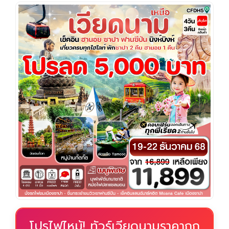
โปรไฟไหม้! ทัวร์เวียดนามราคาถูก