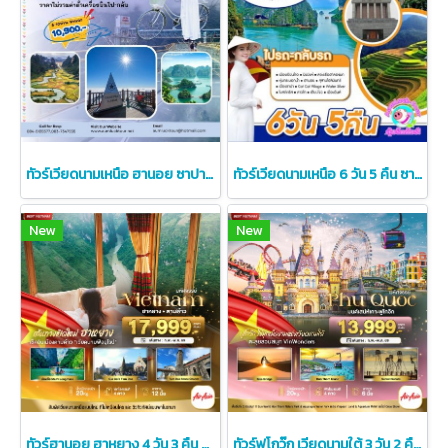
ทัวร์เวียดนามเหนือ ฮานอย ซาปา 4 วัน 3 คืน (AirAsia)
ทัวร์เวียดนามเหนือ 6 วัน 5 คืน ซาปา ฟานซีปัน ฮาลองบก
New
New
ทัวร์ฮานอย ฮาหยาง 4 วัน 3 คืน ราคาพิเศษ เที่ยวเวียดนามเหนือ
ทัวร์ฟูโกว๊ก เวียดนามใต้ 3 วัน 2 คืน สวนสนุก VinWonders เริ่มต้น 13,999.-