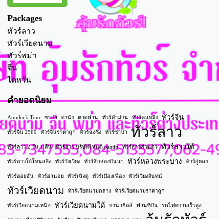
Packages
ทัวร์ลาว
ทัวร์เวียดนาม
ทัวร์พม่า
จีน
ไตหวัน
คำยอดนิยม
ทัวร์จีน
Aumluck Tour
ซาปา
ดานัง
ตาดฟาน
ทัวร์คำม่วน
ทัวร์คุนหมิง
ทัวร์ลาว
ทัวร์จีน 2569
ทัวร์จีนราคาถูก
ทัวร์ฉงชิ่ง
ทัวร์ซาปา
ทัวร์ลาวใต้
ทัวร์ลาว 2 วัน 1 คืน
ทัวร์ลาว บริษัทไหนดี pantip
ทัวร์ลาวส่วนตัว
ทัวร์หลวงพระบาง
ทัวร์ลาวใต้โหนสลิง
ทัวร์วังเวียง
ทัวร์สิบสองปันนา
ทัวร์อู่หลง
ทัวร์ฮอยอัน
ทัวร์ฮานอย
ทัวร์เฉิงตู
ทัวร์เมืองเฟือง
ทัวร์เวียงจันทน์
ทัวร์เวียดนาม
ทัวร์เวียดนามกลาง
ทัวร์เวียดนามราคาถูก
ทัวร์เวียดนามใต้
ทัวร์เวียดนามเหนือ
บานาฮิลล์
ฟานซิปัน
รถไฟความเร็วสูง