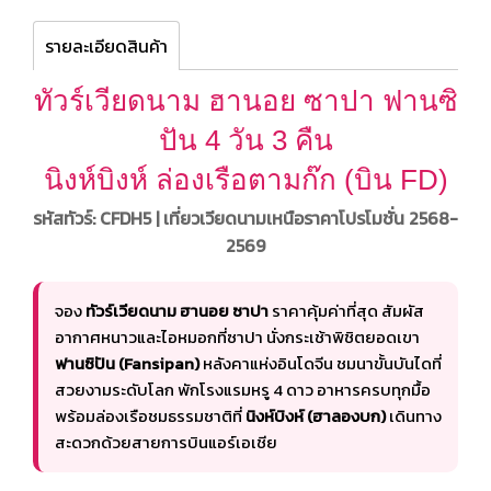
รายละเอียดสินค้า
ทัวร์เวียดนาม ฮานอย ซาปา ฟานซิ
ปัน 4 วัน 3 คืน
นิงห์บิงห์ ล่องเรือตามก๊ก (บิน FD)
รหัสทัวร์: CFDH5 | เที่ยวเวียดนามเหนือราคาโปรโมชั่น 2568-
2569
จอง
ทัวร์เวียดนาม ฮานอย ซาปา
ราคาคุ้มค่าที่สุด สัมผัส
อากาศหนาวและไอหมอกที่ซาปา นั่งกระเช้าพิชิตยอดเขา
ฟานซิปัน (Fansipan)
หลังคาแห่งอินโดจีน ชมนาขั้นบันไดที่
สวยงามระดับโลก พักโรงแรมหรู 4 ดาว อาหารครบทุกมื้อ
พร้อมล่องเรือชมธรรมชาติที่
นิงห์บิงห์ (ฮาลองบก)
เดินทาง
สะดวกด้วยสายการบินแอร์เอเชีย