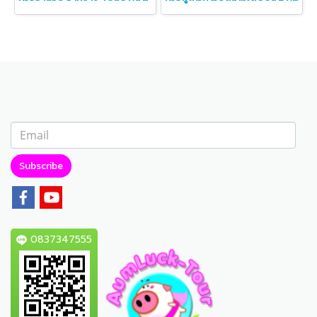
Subscribe
0837347555