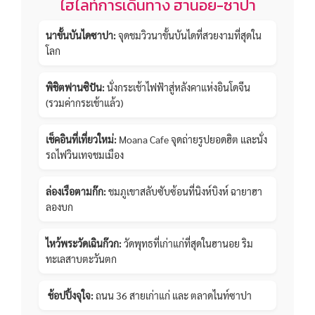
ไฮไลท์การเดินทาง ฮานอย-ซาปา
นาขั้นบันไดซาปา:
จุดชมวิวนาขั้นบันไดที่สวยงามที่สุดใน
โลก
พิชิตฟานซิปัน:
นั่งกระเช้าไฟฟ้าสู่หลังคาแห่งอินโดจีน
(รวมค่ากระเช้าแล้ว)
เช็คอินที่เที่ยวใหม่:
Moana Cafe จุดถ่ายรูปยอดฮิต และนั่ง
รถไฟวินเทจชมเมือง
ล่องเรือตามก๊ก:
ชมภูเขาสลับซับซ้อนที่นิงห์บิงห์ ฉายาฮา
ลองบก
ไหว้พระวัดเฉินก๊วก:
วัดพุทธที่เก่าแก่ที่สุดในฮานอย ริม
ทะเลสาบตะวันตก
️
ช้อปปิ้งจุใจ:
ถนน 36 สายเก่าแก่ และ ตลาดไนท์ซาปา